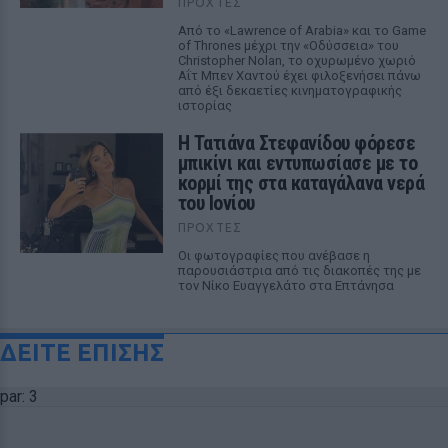
ΠΡΟΧΤΈΣ
Από το «Lawrence of Arabia» και το Game
of Thrones μέχρι την «Οδύσσεια» του
Christopher Nolan, το οχυρωμένο χωριό
Αΐτ Μπεν Χαντού έχει φιλοξενήσει πάνω
από έξι δεκαετίες κινηματογραφικής
ιστορίας
Η Τατιάνα Στεφανίδου φόρεσε
μπικίνι και εντυπωσίασε με το
κορμί της στα καταγάλανα νερά
του Ιονίου
ΠΡΟΧΤΈΣ
Οι φωτογραφίες που ανέβασε η
παρουσιάστρια από τις διακοπές της με
τον Νίκο Ευαγγελάτο στα Επτάνησα
ΔΕΙΤΕ ΕΠΙΣΗΣ
par: 3