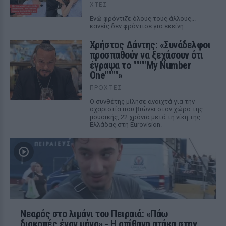
ΧΤΕΣ
Ενώ φρόντιζε όλους τους άλλους...
κανείς δεν φρόντισε για εκείνη
Χρήστος Δάντης: «Συνάδελφοι
προσπαθούν να ξεχάσουν ότι
έγραψα το """"My Number
One""""»
ΠΡΟΧΤΈΣ
Ο συνθέτης μίλησε ανοιχτά για την
αχαριστία που βιώνει στον χώρο της
μουσικής, 22 χρόνια μετά τη νίκη της
Ελλάδας στη Eurovision.
Νεαρός στο λιμάνι του Πειραιά: «Πάω
διακοπές έναν μήνα» ‑ Η απίθανη ατάκα στην