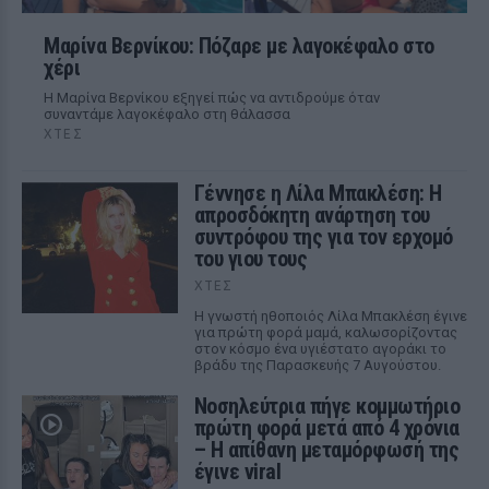
Μαρίνα Βερνίκου: Πόζαρε με λαγοκέφαλο στο
χέρι
Η Μαρίνα Βερνίκου εξηγεί πώς να αντιδρούμε όταν
συναντάμε λαγοκέφαλο στη θάλασσα
ΧΤΕΣ
Γέννησε η Λίλα Μπακλέση: Η
απροσδόκητη ανάρτηση του
συντρόφου της για τον ερχομό
του γιου τους
ΧΤΕΣ
Η γνωστή ηθοποιός Λίλα Μπακλέση έγινε
για πρώτη φορά μαμά, καλωσορίζοντας
στον κόσμο ένα υγιέστατο αγοράκι το
βράδυ της Παρασκευής 7 Αυγούστου.
Νοσηλεύτρια πήγε κομμωτήριο
πρώτη φορά μετά από 4 χρόνια
– Η απίθανη μεταμόρφωσή της
έγινε viral