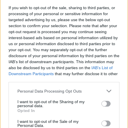
ΧΤΕΣ
If you wish to opt-out of the sale, sharing to third parties, or
processing of your personal or sensitive information for
Οπαδός από κούνια κυριολεκτικά στον
ΟΦΗ
targeted advertising by us, please use the below opt-out
section to confirm your selection. Please note that after your
Διακοπές στη Μύκονο για τη
opt-out request is processed you may continue seeing
Βάλια Χατζηθεοδώρου ‑ οι
interest-based ads based on personal information utilized by
φωτογραφίες με μαγιό στην
us or personal information disclosed to third parties prior to
παραλία
your opt-out. You may separately opt-out of the further
ΧΤΕΣ
disclosure of your personal information by third parties on the
Μέσα από ανάρτηση στο Instagram
IAB’s list of downstream participants. This information may
μοιράστηκε στιγμές από τις
also be disclosed by us to third parties on the
IAB’s List of
καλοκαιρινές της διακοπές στο νησί των
Downstream Participants
that may further disclose it to other
ανέμων
third parties.
Personal Data Processing Opt Outs
I want to opt-out of the Sharing of my
personal data.
Opted In
I want to opt-out of the Sale of my
H Ιωάννα Σιαμπάνη ανέβασε φωτογραφίες με
Personal Data.