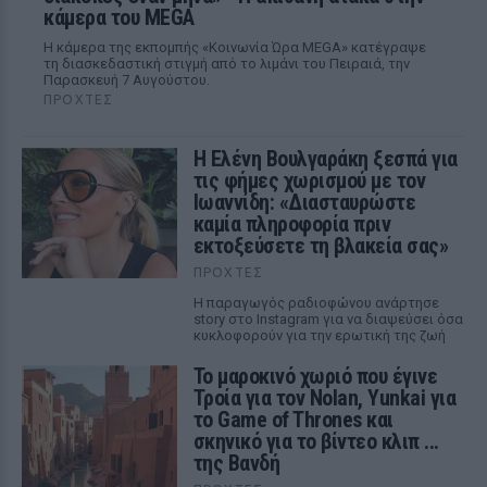
κάμερα του MEGA
Η κάμερα της εκπομπής «Κοινωνία Ώρα MEGA» κατέγραψε
τη διασκεδαστική στιγμή από το λιμάνι του Πειραιά, την
Παρασκευή 7 Αυγούστου.
ΠΡΟΧΤΈΣ
Η Ελένη Βουλγαράκη ξεσπά για
τις φήμες χωρισμού με τον
Ιωαννίδη: «Διασταυρώστε
καμία πληροφορία πριν
εκτοξεύσετε τη βλακεία σας»
ΠΡΟΧΤΈΣ
Η παραγωγός ραδιοφώνου ανάρτησε
story στο Instagram για να διαψεύσει όσα
κυκλοφορούν για την ερωτική της ζωή
Το μαροκινό χωριό που έγινε
Τροία για τον Nolan, Yunkai για
το Game of Thrones και
σκηνικό για το βίντεο κλιπ ...
της Βανδή