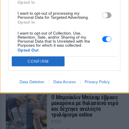
τους γιους της – Η στιγμή του θηλασμού και οι
Opted In
μέρες χωρίς πρόγραμμα
I want to opt-out of processing my
Η πρώην παίκτρια του «My Style Rocks» και ο Τζίμης
Personal Data for Targeted Advertising.
Σταθοκωστόπουλος απέκτησαν πρόσφατα το δεύτερο
Opted In
παιδί τους
ΧΤΕΣ
I want to opt-out of Collection, Use,
Retention, Sale, and/or Sharing of my
Personal Data that Is Unrelated with the
Στέφανος Τσιτσιπάς: Αγκαλιά
Purposes for which it was collected.
Opted Out
με τη σύντροφό του στην
Ελβετία και κοινή βραδινή
CONFIRM
έξοδος για δείπνο
ΧΤΕΣ
Ο Έλληνας τενίστας βρίσκεται σε σχέση
Data Deletion
Data Access
Privacy Policy
με την εικαστικό καταγωγής Σικάγο,
Κρίστεν Τομς
Ο Μπρούκλιν Μπέκαμ έβρασε
μακαρόνια με θαλασσινό νερό
και δέχτηκε ανελέητο
τρολάρισμα online
ΧΤΕΣ