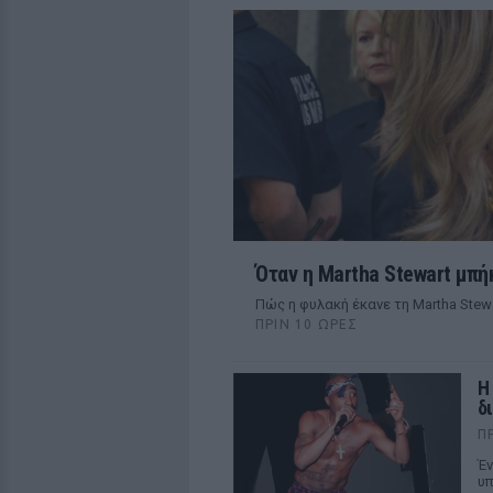
Όταν η Martha Stewart μπή
Πώς η φυλακή έκανε τη Martha Stewa
ΠΡΙΝ 10 ΏΡΕΣ
Η
δ
Π
Έν
υπ