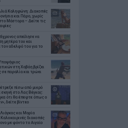
α
λιά Καληφώνη: Διακοπές
ονήσια και Πάρο, χωρίς
στο Μάστορα – Δείτε τις
αφίες
26χρονος απείλησε να
τη μητέρα του και
 τον αδελφό του για το
 Υποψήφιος
τικών στη Χαβάη βρίζει
ς σε παραλία και τρώει
 έτρεξε πίσω από μικρό
ε σκηνή στο Λας Βέγκας:
κα ότι θα έπεφτε όπως ο
ν», δείτε βίντεο
 Λιάγκας και Μαρία
 Καλοκαιρινές διακοπές
ονο με φόντο το Αιγαίο