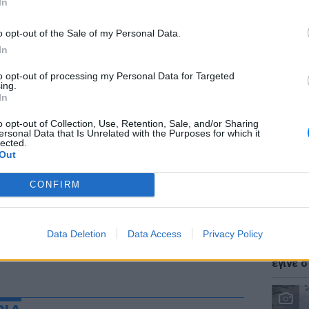
In
o opt-out of the Sale of my Personal Data.
In
to opt-out of processing my Personal Data for Targeted
LIFESTY
ing.
Ζόε Σαλ
In
σταρ τ
o opt-out of Collection, Use, Retention, Sale, and/or Sharing
ersonal Data that Is Unrelated with the Purposes for which it
lected.
Out
CONFIRM
LIFESTY
Data Deletion
Data Access
Privacy Policy
Ο Γιώρ
φάρσα 
έγινε σ