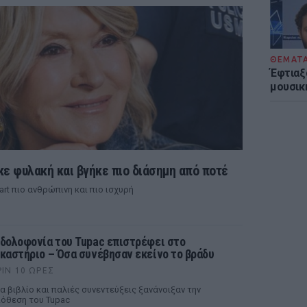
ΘΕΜΑΤ
Έφτιαξ
μουσική
κε φυλακή και βγήκε πιο διάσημη από ποτέ
rt πιο ανθρώπινη και πιο ισχυρή
 δολοφονία του Tupac επιστρέφει στο
ικαστήριο – Όσα συνέβησαν εκείνο το βράδυ
ΡΙΝ 10 ΏΡΕΣ
α βιβλίο και παλιές συνεντεύξεις ξανάνοιξαν την
όθεση του Tupac