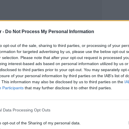
r -
Do Not Process My Personal Information
to opt-out of the sale, sharing to third parties, or processing of your per
formation for targeted advertising by us, please use the below opt-out s
r selection. Please note that after your opt-out request is processed y
gr στο
Google News
και μάθετε πρώτοι
τα
eing interest-based ads based on personal information utilized by us or
disclosed to third parties prior to your opt-out. You may separately opt-
losure of your personal information by third parties on the IAB’s list of
; Τα νέα της ημέρας και ότι σου κάνει κλικ!
. This information may also be disclosed by us to third parties on the
IA
Participants
that may further disclose it to other third parties.
r και στο Instagram
LIFESTY
ΔΙΑΦΗΜΙΣΗ
Πέρεζ Χ
l Data Processing Opt Outs
μετά το
o opt-out of the Sharing of my personal data.