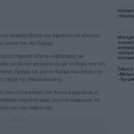
Η Αποστ
«Χαρούμ
ιος απεικονίζεται και έφιππος σε κόκκινο
Μυστράς
κό άλογο του Άη Γιώργη.
το κίνη
συνήγορ
τη σορό
μήτριος παρουσιάζεται καβαλάρης με
καταψύ
όκκινο άλογο φονεύοντας με το δόρυ του τον
Σάλος σ
ννη. Πρόκειται για το θαύμα που έγινε τον
«Μούμια
α τείχη της Θεσσαλονίκης.
- Την α
 όλες τις εικόνες του Αγίου Δημητρίου, η
απήθηκε περισσότερο, γιατί ενσαρκώνει τα
ιάς και της λεβεντιάς.
ΔΙΑΦΗΜΙΣΗ