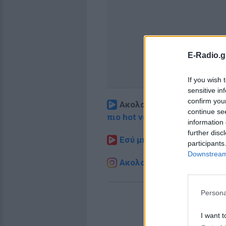
E-Radio.g
If you wish 
sensitive in
confirm you
Ακολουθήστε το E-Radio.
continue se
πιο hot νέα
.
information 
further disc
Εσύ μπήκες στο E-Daily.gr
participants
Downstream 
Ακολουθήστε το E-Radio.g
Persona
I want t