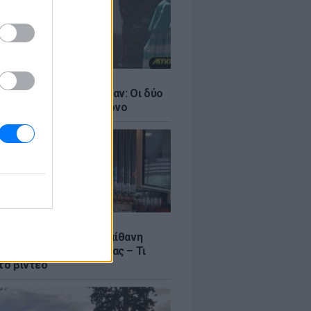
LE
ντάνα και Νικόλ Κίντμαν: Οι δύο
ου Χόλιγουντ στη Μύκονο
LE
γος Μανίκας έστησε απίθανη
σε υπάλληλο καφετέριας – Τι
το βίντεο