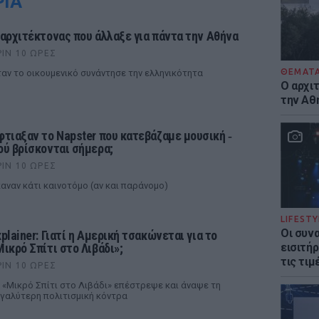
ΡΙΑ
 αρχιτέκτονας που άλλαξε για πάντα την Αθήνα
ΡΙΝ 10 ΏΡΕΣ
ΘΕΜΑΤ
αν το οικουμενικό συνάντησε την ελληνικότητα
Ο αρχι
την Αθ
φτιαξαν το Napster που κατεβάζαμε μουσική ‑
ού βρίσκονται σήμερα;
ΡΙΝ 10 ΏΡΕΣ
αναν κάτι καινοτόμο (αν και παράνομο)
LIFESTY
Οι συν
xplainer: Γιατί η Αμερική τσακώνεται για το
Μικρό Σπίτι στο Λιβάδι»;
εισιτήρ
τις τιμ
ΡΙΝ 10 ΏΡΕΣ
 «Μικρό Σπίτι στο Λιβάδι» επέστρεψε και άναψε τη
γαλύτερη πολιτισμική κόντρα