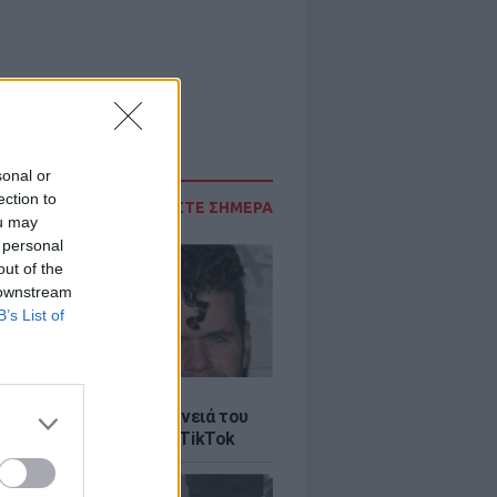
sonal or
ection to
ΔΙΑΒΑΣΤΕ ΣΗΜΕΡΑ
ou may
 personal
out of the
 downstream
B’s List of
LE
ίλτον: Τι λέει η οικογένειά του
 σοκαριστικό live στο TikTok