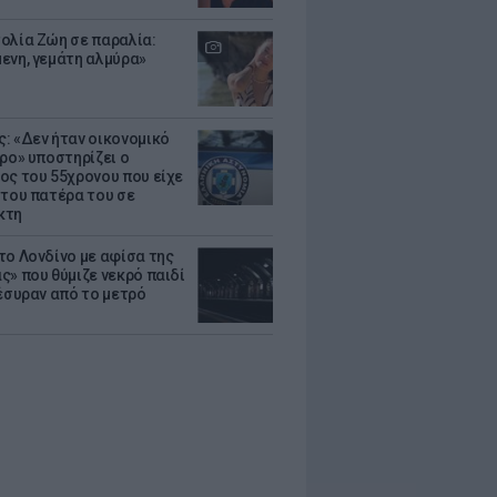
ολία Ζώη σε παραλία:
ενη, γεμάτη αλμύρα»
: «Δεν ήταν οικονομικό
τρο» υποστηρίζει ο
ος του 55χρονου που είχε
 του πατέρα του σε
κτη
το Λονδίνο με αφίσα της
ς» που θύμιζε νεκρό παιδί
πέσυραν από το μετρό