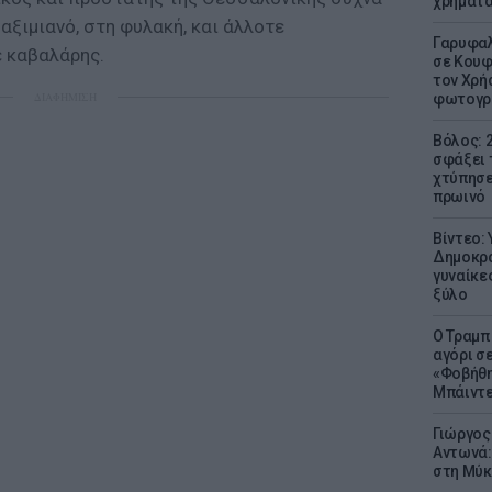
χρήματ
ξιμιανό, στη φυλακή, και άλλοτε
Γαρυφαλ
ε καβαλάρης.
σε Κουφ
τον Χρή
ΔΙΑΦΗΜΙΣΗ
φωτογρ
Βόλος: 
σφάξει 
χτύπησε
πρωινό
Βίντεο:
Δημοκρα
γυναίκε
ξύλο
Ο Τραμπ
αγόρι σ
«Φοβήθη
Μπάιντε
Γιώργος
Αντωνά:
στη Μύκ