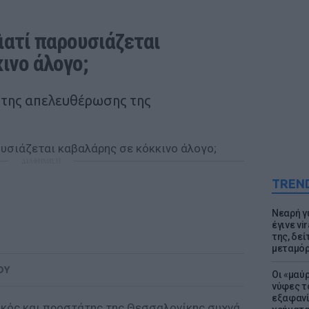
ιατί παρουσιάζεται 
ινο άλογο;
 της απελευθέρωσης της
ΔΙΑΦΗΜΙΣΗ
TREN
Νεαρή γ
έγινε vi
της, δε
μεταμό
ΟΥ
Οι «μαύ
νύφες τ
εξαφανί
ικός και προστάτης της Θεσσαλονίκης συχνά