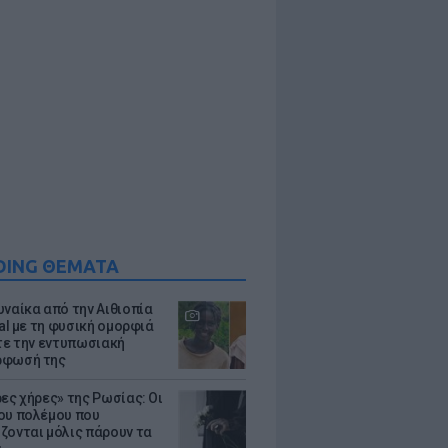
DING ΘΕΜΑΤΑ
υναίκα από την Αιθιοπία
ral με τη φυσική ομορφιά
ίτε την εντυπωσιακή
ρφωσή της
ρες χήρες» της Ρωσίας: Οι
ου πολέμου που
ζονται μόλις πάρουν τα