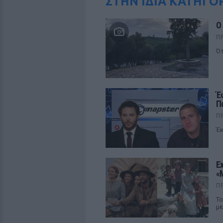
ΣΤΗΝ ΙΔΙΑ ΚΑΤΗΓΟ
Ο
Π
Ότ
Έ
Π
Π
Έκ
E
«
Π
Το
με