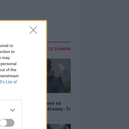
sonal or
ΔΙΑΒΑΣΤΕ ΣΗΜΕΡΑ
ection to
ou may
 personal
out of the
 downstream
B’s List of
Σ
ία: Βίντεο σοκ με 19χρονο να
αι με τη βία για επιστράτευση - Τι
ο «busification»