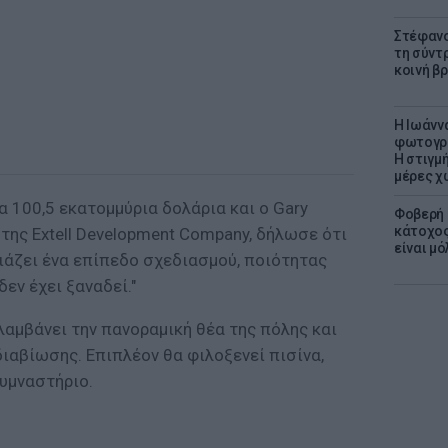
Στέφανο
τη σύντ
κοινή β
H Ιωάνν
φωτογρα
Η στιγμή
μέρες χ
α 100,5 εκατομμύρια δολάρια και ο Gary
Φοβερή 
κάτοχος
 της Extell Development Company, δήλωσε ότι
είναι μό
σιάζει ένα επίπεδο σχεδιασμού, ποιότητας
εν έχει ξαναδεί."
ιλαμβάνει την πανοραμική θέα της πόλης και
ιαβίωσης. Επιπλέον θα φιλοξενεί πισίνα,
γυμναστήριο.