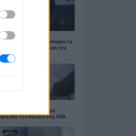
Σ
α «φωτιά»: Η βενζίνη ξεπερνά τα
 το λίτρο παρά την πτώση του
πετρελαίου διεθνώς
Σ
κή μεταφορά 30 φαλαινών
γκα από τον Καναδά στις ΗΠΑ