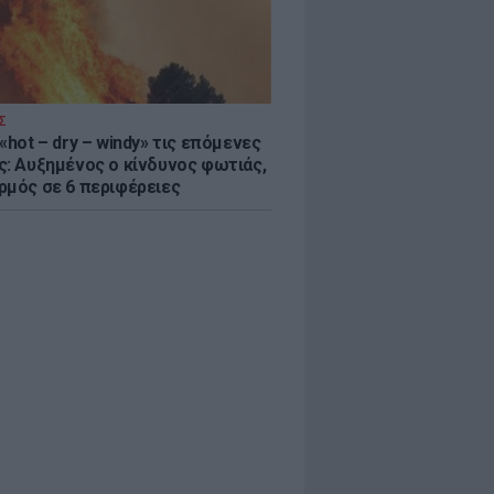
Σ
«hot – dry – windy» τις επόμενες
ς: Αυξημένος ο κίνδυνος φωτιάς,
ρμός σε 6 περιφέρειες