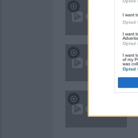
Opted 
Μι
επ
I want t
OM
Opted 
I want 
Advertis
Opted 
Αυ
ο 
I want t
of my P
ΠΕ
was col
Opted 
Τα
κα
OM