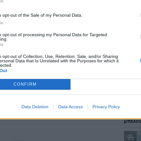
In
α από τις καλύτερα καταγεγραμμένες
ιθέσεις Λευκού καρχαρία τρομάζει
o opt-out of the Sale of my Personal Data.
G
ΠΡΙΝ 412 ΕΒΔΟΜΆΔΕΣ
In
to opt-out of processing my Personal Data for Targeted
ΕΙΔΗΣΕΙ
ing.
Καύσιμ
In
τή η τεράστια σχισμή στην Αφρική θα είναι
2 ευρώ
επόμενος ωκεανός
αργού 
o opt-out of Collection, Use, Retention, Sale, and/or Sharing
ersonal Data that Is Unrelated with the Purposes for which it
ΡΙΒΆΛΛΟΝ
ΠΡΙΝ 410 ΕΒΔΟΜΆΔΕΣ
lected.
Out
CONFIRM
 10 πιο παράξενα πράγματα που έχουν
ταγράψει κάμερες στο δρόμο
Data Deletion
Data Access
Privacy Policy
ΕΙΔΗΣΕΙ
G
ΠΡΙΝ 406 ΕΒΔΟΜΆΔΕΣ
Ιστορι
μπελού