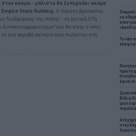
 στον κόσμο - μάλιστα θα ξεπερνάει ακόμα
Empire State Building.
Ο πύργος βρίσκεται
Ουκρανί
να οδηγε
υς διάδρομους της πόλης - τη Δυτική 57η
επιστράτ
ν Δισεκατομμυριούχων" και θα είναι ο νέος
«busific
 το πιο ακριβό ακίνητο που πωλείται στη
Το νέο 
κλεφτώ
ΔΙΑΦΗΜΙΣΗ
Νοσηλεύ
πρώτη φ
Η απίθα
έγινε vir
Διακοπέ
Βάλια Χ
φωτογρα
παραλί
Ατύχημα 
στην Κέ
δυνατό