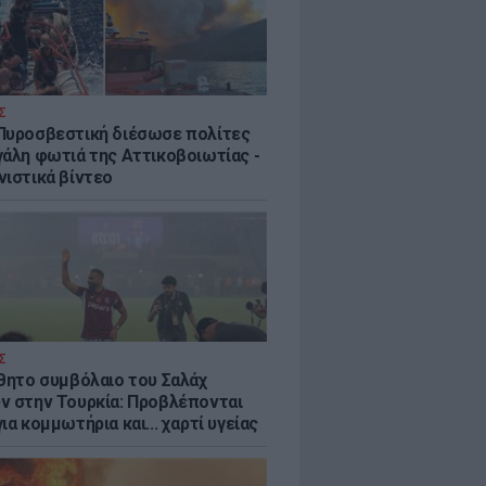
Σ
Πυροσβεστική διέσωσε πολίτες
γάλη φωτιά της Αττικοβοιωτίας -
νιστικά βίντεο
Σ
ύθητο συμβόλαιο του Σαλάχ
ν στην Τουρκία: Προβλέπονται
ια κομμωτήρια και... χαρτί υγείας