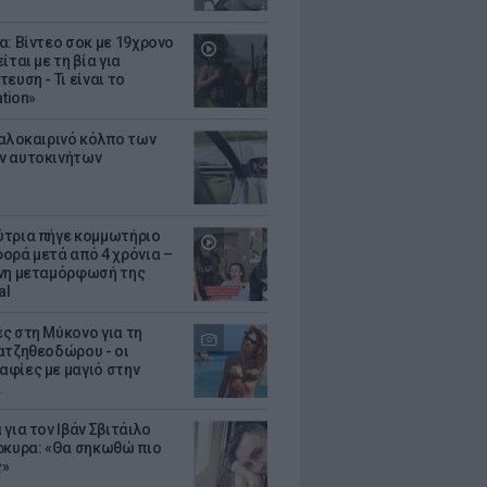
α: Βίντεο σοκ με 19χρονο
ίται με τη βία για
ευση - Τι είναι το
ation»
καλοκαιρινό κόλπο των
ν αυτοκινήτων
τρια πήγε κομμωτήριο
ορά μετά από 4 χρόνια –
νη μεταμόρφωσή της
al
ς στη Μύκονο για τη
ατζηθεοδώρου - οι
φίες με μαγιό στην
α
για τον Ιβάν Σβιτάιλο
ρκυρα: «Θα σηκωθώ πιο
ς»