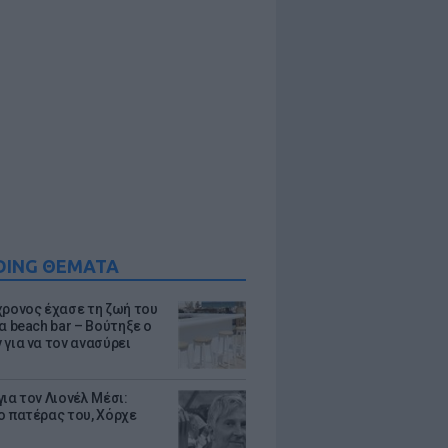
DING ΘΕΜΑΤΑ
χρονος έχασε τη ζωή του
α beach bar – Βούτηξε ο
 για να τον ανασύρει
ια τον Λιονέλ Μέσι:
ο πατέρας του, Χόρχε