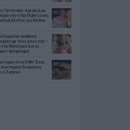
ς Τσιτσιπάς: Αγκαλιά με
ροφό του στην Ελβετία και
ραδινή έξοδος για δείπνο
α Σιαμπάνη ανέβασε
φίες με τους γιους της –
 του θηλασμού και οι
ωρίς πρόγραμμα
ιστορία στον ΟΦΗ: Ένας
 εισιτηρίου διαρκείας
λις 2 μηνών