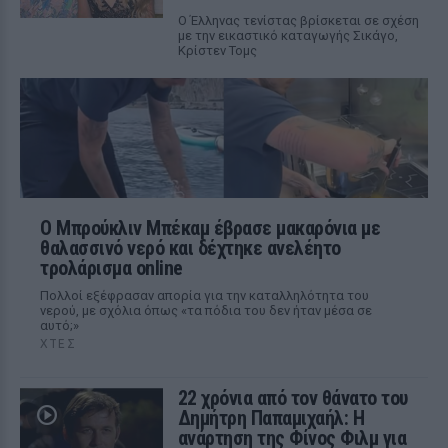
Ο Έλληνας τενίστας βρίσκεται σε σχέση
με την εικαστικό καταγωγής Σικάγο,
Κρίστεν Τομς
Ο Μπρούκλιν Μπέκαμ έβρασε μακαρόνια με
θαλασσινό νερό και δέχτηκε ανελέητο
τρολάρισμα online
Πολλοί εξέφρασαν απορία για την καταλληλότητα του
νερού, με σχόλια όπως «τα πόδια του δεν ήταν μέσα σε
αυτό;»
ΧΤΕΣ
22 χρόνια από τον θάνατο του
Δημήτρη Παπαμιχαήλ: Η
ανάρτηση της Φίνος Φιλμ για