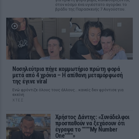
στον κόσμο ένα υγιέστατο αγοράκι το
βράδυ της Παρασκευής 7 Αυγούστου.
Νοσηλεύτρια πήγε κομμωτήριο πρώτη φορά
μετά από 4 χρόνια – Η απίθανη μεταμόρφωσή
της έγινε viral
Ενώ φρόντιζε όλους τους άλλους... κανείς δεν φρόντισε για
εκείνη
ΧΤΕΣ
Χρήστος Δάντης: «Συνάδελφοι
προσπαθούν να ξεχάσουν ότι
έγραψα το """"My Number
One""""»