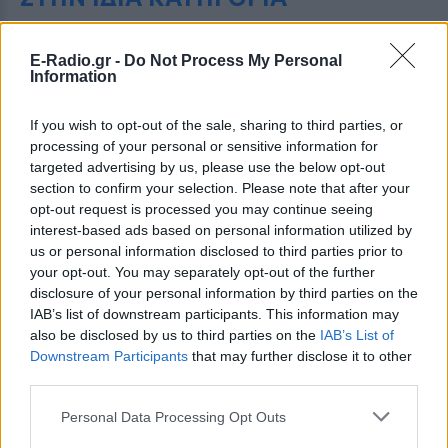
Η Γαρυφαλλιά Καληφώνη στην
Πάρο με μαύρο μπικίνι ‑ δείτε
E-Radio.gr -
Do Not Process My Personal
Information
τις πόζες της
ΠΡΙΝ 10 ΏΡΕΣ
If you wish to opt-out of the sale, sharing to third parties, or
Το μοντέλο μοιράστηκε φωτογραφίες
processing of your personal or sensitive information for
από τις καλοκαιρινές της διακοπές στο
νησί των Κυκλάδων
targeted advertising by us, please use the below opt-out
section to confirm your selection. Please note that after your
Ιωάννα Τούνη: «Έβγαλα όλο το
opt-out request is processed you may continue seeing
βράδυ στο νοσοκομείο με ορούς
interest-based ads based on personal information utilized by
και αντιβιώσεις»
us or personal information disclosed to third parties prior to
ΠΡΙΝ 10 ΏΡΕΣ
your opt-out. You may separately opt-out of the further
disclosure of your personal information by third parties on the
Η επιχειρηματίας έπαθε τροφική
δηλητηρίαση και μοιράστηκε με τους
IAB’s list of downstream participants. This information may
followers της στο Instagram τις δύσκολες
also be disclosed by us to third parties on the
IAB’s List of
ώρες που πέρασε.
Downstream Participants
that may further disclose it to other
Ατύχημα για τον Ιβάν Σβιτάιλο
third parties.
στην Κέρκυρα: «Θα σηκωθώ πιο
δυνατός»
Personal Data Processing Opt Outs
ΧΤΕΣ