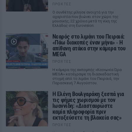
ΠΡΟΧΤΈΣ
Ο συνθέτης μίλησε ανοιχτά για την
αχαριστία που βιώνει στον χώρο της
μουσικής, 22 χρόνια μετά τη νίκη της
Ελλάδας στη Eurovision.
Νεαρός στο λιμάνι του Πειραιά:
«Πάω διακοπές έναν μήνα» ‑ Η
απίθανη ατάκα στην κάμερα του
MEGA
ΠΡΟΧΤΈΣ
Η κάμερα της εκπομπής «Κοινωνία Ώρα
MEGA» κατέγραψε τη διασκεδαστική
στιγμή από το λιμάνι του Πειραιά, την
Παρασκευή 7 Αυγούστου.
Η Ελένη Βουλγαράκη ξεσπά για
τις φήμες χωρισμού με τον
Ιωαννίδη: «Διασταυρώστε
καμία πληροφορία πριν
εκτοξεύσετε τη βλακεία σας»
ΠΡΟΧΤΈΣ