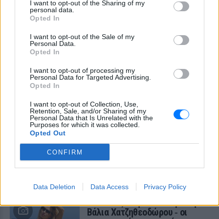
I want to opt-out of the Sharing of my
personal data.
Ο ηθοποιός και χορευτής μοιράστηκε
Opted In
στο Instagram μια φωτογραφία από
πρόσφατη εξέτασή του, με ένα μήνυμα
θάρρους
I want to opt-out of the Sale of my
Personal Data.
Opted In
I want to opt-out of processing my
Personal Data for Targeted Advertising.
Opted In
I want to opt-out of Collection, Use,
Retention, Sale, and/or Sharing of my
Personal Data that Is Unrelated with the
Purposes for which it was collected.
Opted Out
Φοβερή ιστορία στον ΟΦΗ: Ένας κάτοχος
εισιτηρίου διαρκείας είναι μόλις 2 μηνών
CONFIRM
Οπαδός από κούνια κυριολεκτικά στον ΟΦΗ
ΧΤΕΣ
Data Deletion
Data Access
Privacy Policy
Διακοπές στη Μύκονο για τη
Βάλια Χατζηθεοδώρου ‑ οι