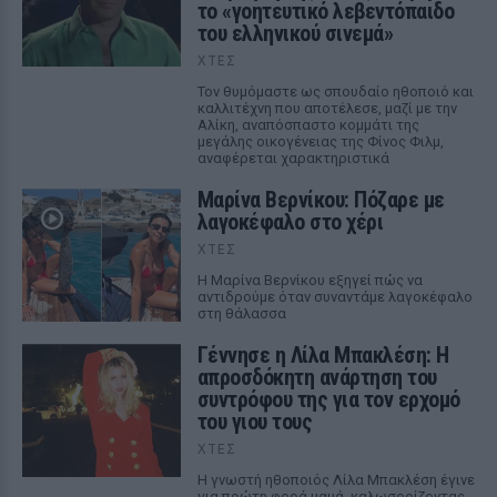
το «γοητευτικό λεβεντόπαιδο
του ελληνικού σινεμά»
ΧΤΕΣ
Τον θυμόμαστε ως σπουδαίο ηθοποιό και
καλλιτέχνη που αποτέλεσε, μαζί με την
Αλίκη, αναπόσπαστο κομμάτι της
μεγάλης οικογένειας της Φίνος Φιλμ,
αναφέρεται χαρακτηριστικά
Μαρίνα Βερνίκου: Πόζαρε με
λαγοκέφαλο στο χέρι
ΧΤΕΣ
Η Μαρίνα Βερνίκου εξηγεί πώς να
αντιδρούμε όταν συναντάμε λαγοκέφαλο
στη θάλασσα
Γέννησε η Λίλα Μπακλέση: Η
απροσδόκητη ανάρτηση του
συντρόφου της για τον ερχομό
του γιου τους
ΧΤΕΣ
Η γνωστή ηθοποιός Λίλα Μπακλέση έγινε
για πρώτη φορά μαμά, καλωσορίζοντας