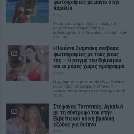
φωτογραφίες με μαγιό στην
παραλία
ΧΤΕΣ
Μέσα από ανάρτηση στο Instagram
μοιράστηκε στιγμές από τις
καλοκαιρινές της διακοπές στο νησί των
ανέμων
H Ιωάννα Σιαμπάνη ανέβασε
φωτογραφίες με τους γιους
της – Η στιγμή του θηλασμού
και οι μέρες χωρίς πρόγραμμα
ΧΤΕΣ
Η πρώην παίκτρια του «My Style Rocks»
και ο Τζίμης Σταθοκωστόπουλος
απέκτησαν πρόσφατα το δεύτερο παιδί
τους
Στέφανος Τσιτσιπάς: Αγκαλιά
με τη σύντροφό του στην
Ελβετία και κοινή βραδινή
έξοδος για δείπνο
ΧΤΕΣ