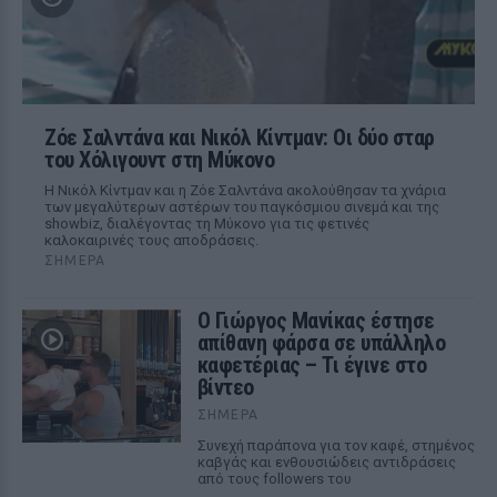
Ζόε Σαλντάνα και Νικόλ Κίντμαν: Οι δύο σταρ
του Χόλιγουντ στη Μύκονο
Η Νικόλ Κίντμαν και η Ζόε Σαλντάνα ακολούθησαν τα χνάρια
των μεγαλύτερων αστέρων του παγκόσμιου σινεμά και της
showbiz, διαλέγοντας τη Μύκονο για τις φετινές
καλοκαιρινές τους αποδράσεις.
ΣΉΜΕΡΑ
Ο Γιώργος Μανίκας έστησε
απίθανη φάρσα σε υπάλληλο
καφετέριας – Τι έγινε στο
βίντεο
ΣΉΜΕΡΑ
Συνεχή παράπονα για τον καφέ, στημένος
καβγάς και ενθουσιώδεις αντιδράσεις
από τους followers του