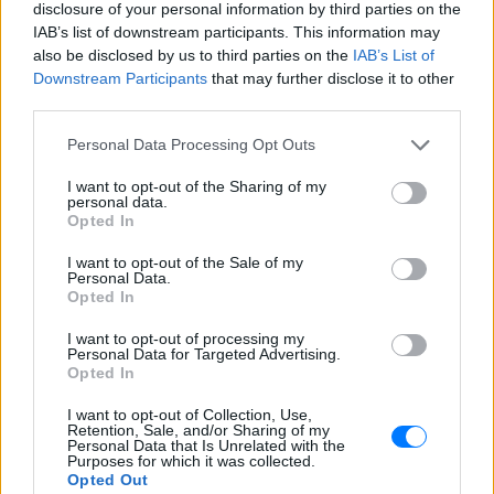
disclosure of your personal information by third parties on the
νοσοκομείο της Αρτας.
IAB’s list of downstream participants. This information may
Η Ιωάννα Τούνη δημοσίευσε
also be disclosed by us to third parties on the
IAB’s List of
υλικό από τις διακοπές της στη
Downstream Participants
that may further disclose it to other
Μύκονο: Όσο και αν έχω
third parties.
ταξιδέψει, αυτός είναι ο
αγαπημένος μου προορισμός
Personal Data Processing Opt Outs
ΣΉΜΕΡΑ
I want to opt-out of the Sharing of my
Η Instagrammer έδειξε στους
personal data.
διαδικτυακούς της ακόλουθους εικόνες
Opted In
από την απόδρασή της
I want to opt-out of the Sale of my
Ο Λάκης Γαβαλάς έκλεισε τα 74
Personal Data.
και μοιράστηκε ένα μήνυμα που
Opted In
συγκίνησε ‑ Τι έγραψε για τη
ζωή, τους γονείς του και την
I want to opt-out of processing my
Personal Data for Targeted Advertising.
υγεία του
Opted In
ΣΉΜΕΡΑ
I want to opt-out of Collection, Use,
Ο διάσημος σχεδιαστής μόδας
Retention, Sale, and/or Sharing of my
μοιράστηκε ένα συγκινητικό μήνυμα στο
Personal Data that Is Unrelated with the
Instagram, μιλώντας για την οικογένειά
Purposes for which it was collected.
του, τη δημιουργικότητά του και τη χαρά
Opted Out
της ζωής.