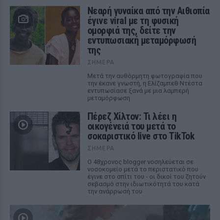
Νεαρή γυναίκα από την Αιθιοπία
έγινε viral με τη φυσική
ομορφιά της, δείτε την
εντυπωσιακή μεταμόρφωσή
της
ΣΉΜΕΡΑ
Μετά την αυθόρμητη φωτογραφία που
την έκανε γνωστή, η Ελίζαμπεθ Ντέστα
εντυπωσίασε ξανά με μια λαμπερή
μεταμόρφωση
Πέρεζ Χίλτον: Τι λέει η
οικογένειά του μετά το
σοκαριστικό live στο TikTok
ΣΉΜΕΡΑ
Ο 48χρονος blogger νοσηλεύεται σε
νοσοκομείο μετά το περιστατικό που
έγινε στο σπίτι του - οι δικοί του ζητούν
σεβασμό στην ιδιωτικότητά του κατά
την ανάρρωσή του