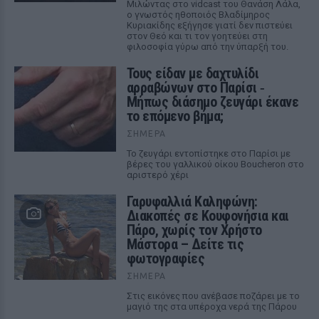
Μιλώντας στο vidcast του Θανάση Λάλα,
ο γνωστός ηθοποιός Βλαδίμηρος
Κυριακίδης εξήγησε γιατί δεν πιστεύει
στον Θεό και τι τον γοητεύει στη
φιλοσοφία γύρω από την ύπαρξή του.
Τους είδαν με δαχτυλίδι
αρραβώνων στο Παρίσι ‑
Μήπως διάσημο ζευγάρι έκανε
το επόμενο βήμα;
ΣΉΜΕΡΑ
Το ζευγάρι εντοπίστηκε στο Παρίσι με
βέρες του γαλλικού οίκου Boucheron στο
αριστερό χέρι
Γαρυφαλλιά Καληφώνη:
Διακοπές σε Κουφονήσια και
Πάρο, χωρίς τον Χρήστο
Μάστορα – Δείτε τις
φωτογραφίες
ΣΉΜΕΡΑ
Στις εικόνες που ανέβασε ποζάρει με το
μαγιό της στα υπέροχα νερά της Πάρου