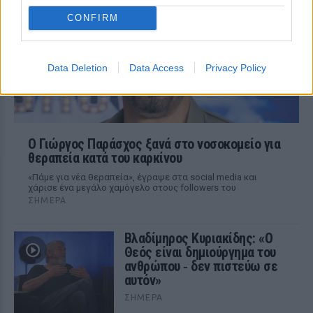
CONFIRM
Data Deletion
Data Access
Privacy Policy
O Γιώργος Παράσχος ξανά στο νοσοκομείο για
θεραπεία κατά του καρκίνου
«Πάμε για νέα θεραπεία», έγραψε στα social media και
χάρισε ένα μεγάλο χαμόγελο στους followers του
ΣΉΜΕΡΑ
Βλαδίμηρος Κυριακίδης: «Ο
Θεός είναι δημιούργημα του
ανθρώπου ‑ δεν πιστεύω σε
αυτόν»
ΣΉΜΕΡΑ