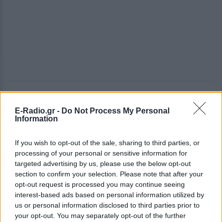
ΔΕΙΤΕ ΕΠΙΣΗΣ
E-Radio.gr -
Do Not Process My Personal
Information
ΣΤΗΝ ΙΔΙΑ ΚΑΤΗΓΟΡΙΑ
If you wish to opt-out of the sale, sharing to third parties, or
«Δεν θα το ξεχάσω όσο ζω»: Η
processing of your personal or sensitive information for
συγκλονιστική εξομολόγηση
targeted advertising by us, please use the below opt-out
της Αγγελικής Ηλιάδη για τη
section to confirm your selection. Please note that after your
στιγμή που είδε τον Ιησού
opt-out request is processed you may continue seeing
ΣΉΜΕΡΑ
interest-based ads based on personal information utilized by
us or personal information disclosed to third parties prior to
Η τραγουδίστρια περιέγραψε μέσα από
το Instagram μια εμπειρία που λέει πως
your opt-out. You may separately opt-out of the further
έζησε όταν ο γιος της νοσηλευόταν στο