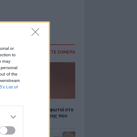
sonal or
ΔΙΑΒΑΣΤΕ ΣΗΜΕΡΑ
ection to
ou may
 personal
out of the
 downstream
B’s List of
Σ
νιστικό βίντεο από τη φωτιά στο
Γερμενό: Η νύχτα κόλασης που
 όσοι επιχειρούσαν