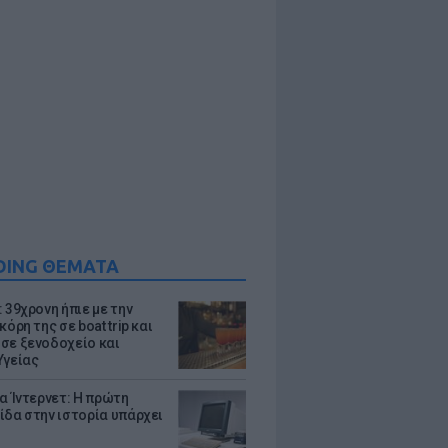
DING ΘΕΜΑΤΑ
 39χρονη ήπιε με την
κόρη της σε boat trip και
σε ξενοδοχείο και
Υγείας
ια Ίντερνετ: Η πρώτη
ίδα στην ιστορία υπάρχει