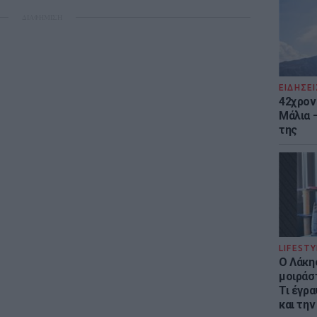
ΔΙΑΦΗΜΙΣΗ
ΕΙΔΗΣΕΙ
42χρον
Μάλια 
της
LIFESTY
Ο Λάκης
μοιράσ
Τι έγρα
και την