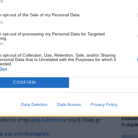
In
o opt-out of the Sale of my Personal Data.
ΔΙΑΦΗΜΙΣΗ
In
to opt-out of processing my Personal Data for Targeted
ΕΙΔΗΣΕΙ
ing.
Voucher
In
κρίσιμ
χάσετε
o opt-out of Collection, Use, Retention, Sale, and/or Sharing
ersonal Data that Is Unrelated with the Purposes for which it
lected.
Out
CONFIRM
gr στο
Google News
και μάθετε πρώτοι
τα
Data Deletion
Data Access
Privacy Policy
ΕΙΔΗΣΕΙ
Αλλαγέ
Θεσσαλο
 μπείτε στην
ροή ειδήσεων
του E-Daily.gr
τι ισχύ
r και στο Instagram