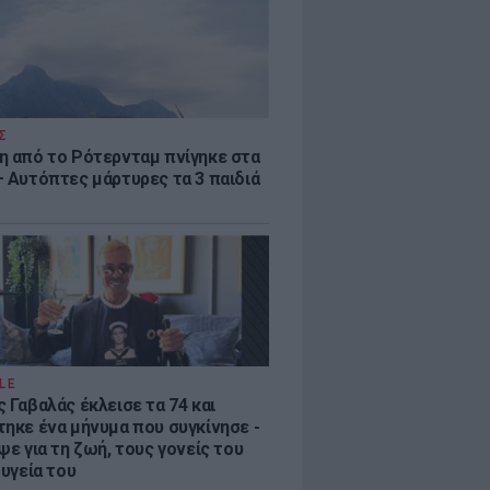
Σ
η από το Ρότερνταμ πνίγηκε στα
– Αυτόπτες μάρτυρες τα 3 παιδιά
LE
 Γαβαλάς έκλεισε τα 74 και
τηκε ένα μήνυμα που συγκίνησε -
ψε για τη ζωή, τους γονείς του
 υγεία του