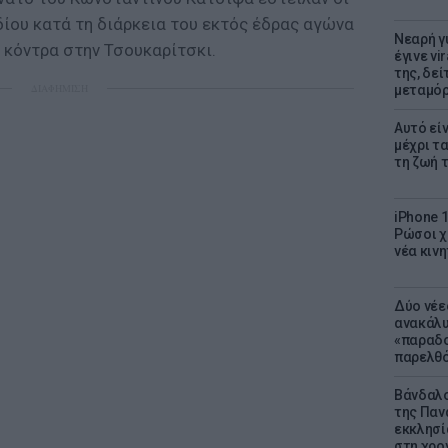
ίου κατά τη διάρκεια του εκτός έδρας αγώνα
Νεαρή γ
κόντρα στην Τσουκαρίτσκι.
έγινε vi
της, δε
ΔΙΑΦΗΜΙΣΗ
μεταμό
Αυτό εί
μέχρι τ
τη ζωή 
iPhone 1
Ρώσοι χ
νέα κινη
Δύο νέε
ανακάλυ
«παραδο
παρελθ
Βάνδαλο
της Παν
εκκλησί
στη χρο