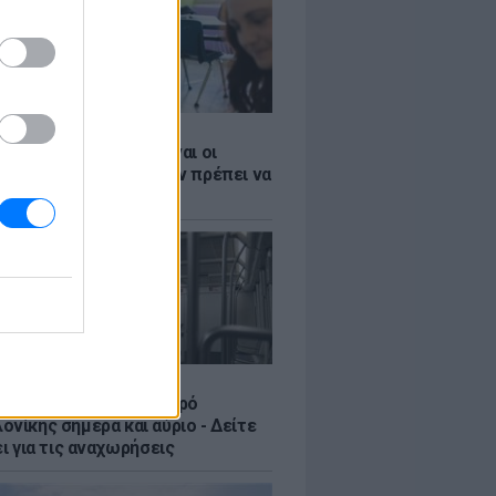
Σ
 ΕΣΠΑ 2026: Αυτές είναι οι
ες ημερομηνίες που δεν πρέπει να
Σ
ς στο ωράριο του Μετρό
νίκης σήμερα και αύριο - Δείτε
ει για τις αναχωρήσεις