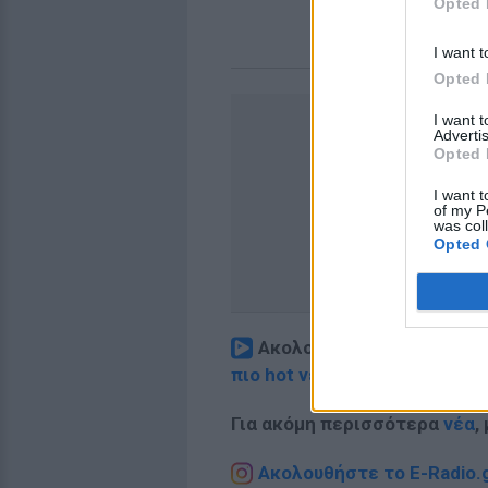
Opted 
I want t
Opted 
I want 
Advertis
Opted 
I want t
of my P
was col
Opted 
Ακολουθήστε το E-Radio.
πιο hot νέα
.
Για ακόμη περισσότερα
νέα
,
Ακολουθήστε το E-Radio.g