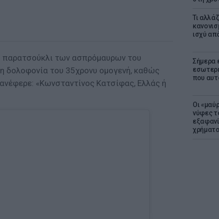
Τι αλλά
κανονισ
ισχύ απ
το παρατσούκλι των ασπρόμαυρων του
Σήμερα 
τη δολοφονία του 35χρονυ ομογενή, καθώς
εσωτερι
που αυτ
 ανέφερε: «Κωνσταντίνος Κατσίφας, Ελλάς ή
Οι «μαύ
νύφες τ
εξαφανί
χρήματ