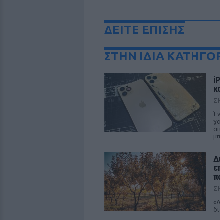
ΔΕΙΤΕ ΕΠΙΣΗΣ
ΣΤΗΝ ΙΔΙΑ ΚΑΤΗΓΟ
i
κ
Σ
Έν
χα
απ
μπ
Δ
ε
π
Σ
«Α
δι