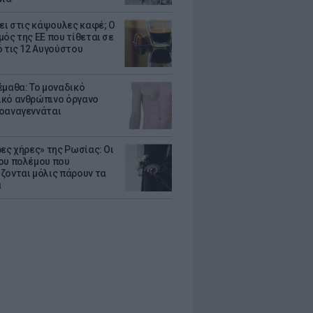
ζει στις κάψουλες καφέ; Ο
μός της ΕΕ που τίθεται σε
ό τις 12 Αυγούστου
έμαθα: Το μοναδικό
κό ανθρώπινο όργανο
οαναγεννάται
ρες χήρες» της Ρωσίας: Οι
ου πολέμου που
ζονται μόλις πάρουν τα
α