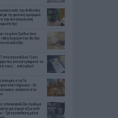
υναίκα από την Αιθιοπία
ral με τη φυσική ομορφιά
ίτε την εντυπωσιακή
ρφωσή της
ναι το μόνο ζώδιο που
α τέλη Αυγούστου θα δει
του να αλλάζει
7 στα σκουπίδια: Γιατί
ρήστες καταστρέφουν τα
τά τους ... επίτηδες!
ς εποχές στη Γη
ψαν επιστήμονες - Oι
σιακές» ανήκουν στο
όν
ς αποκεφαλίζει άγαλμα
αγίας με σφυρί έξω από
α – Τρίτη επίθεση μέσα
νιά