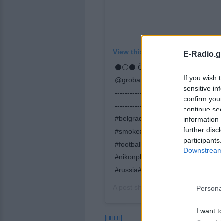
View this post on Instagram
E-Radio.g
⚫⚪⚫ Čukarički - Partizan 31.10.
If you wish 
@grobari.net_official Follow us 👈 • --
sensitive in
------------------------ 📌 👉 Youtub
confirm you
----------------------------------------
continue se
#belgrade#stronger #design#tshir
information 
further disc
#smoke#cityscape #stadium#passi
participants
#football #experience #unbelieva
Downstream 
#nikonphotography #passion#phot
#russia#zenit#photographie #foll
A post shared by
GROBARI.NET off
Persona
I want t
[ΠΗΓΗ]