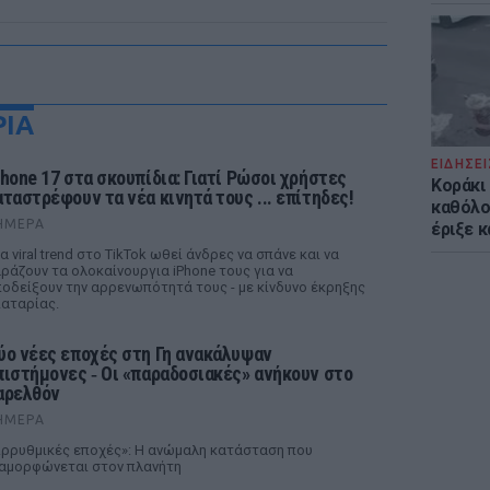
ΡΙΑ
ΕΙΔΗΣΕΙ
Phone 17 στα σκουπίδια: Γιατί Ρώσοι χρήστες
Kοράκι
αταστρέφουν τα νέα κινητά τους ... επίτηδες!
καθόλου
ΉΜΕΡΑ
έριξε κ
α viral trend στο TikTok ωθεί άνδρες να σπάνε και να
ράζουν τα ολοκαίνουργια iPhone τους για να
οδείξουν την αρρενωπότητά τους - με κίνδυνο έκρηξης
αταρίας.
ύο νέες εποχές στη Γη ανακάλυψαν
πιστήμονες ‑ Oι «παραδοσιακές» ανήκουν στο
αρελθόν
ΉΜΕΡΑ
ρρυθμικές εποχές»: Η ανώμαλη κατάσταση που
αμορφώνεται στον πλανήτη