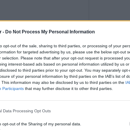
r -
Do Not Process My Personal Information
2018 ✅ 🇷🇸 • 👉📸photo
to opt-out of the sale, sharing to third parties, or processing of your per
----------------------------------------------------
formation for targeted advertising by us, please use the below opt-out s
e: grobari.net 📌 👉 Twitter: grobarinet ---------
r selection. Please note that after your opt-out request is processed y
------------------------------- #grobari #partizan
eing interest-based ads based on personal information utilized by us or
t #photobomb #strobelights
disclosed to third parties prior to your opt-out. You may separately opt-
losure of your personal information by third parties on the IAB’s list of
onplanner #traveller #groundhopping
. This information may also be disclosed by us to third parties on the
IA
bly #pyroshow#basketball #scarves#finest
Participants
that may further disclose it to other third parties.
ooftheday #like4like#vscosport
ΕΙΔΗΣΕΙ
ow4follow
Συγκλο
Πόρτο 
icial ®
(@grobari.net_official) on
Nov 1, 2018 at 1:11am PDT
l Data Processing Opt Outs
έζησαν
o opt-out of the Sharing of my personal data.