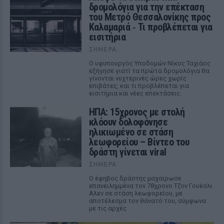
δρομολόγια για την επέκταση
του Μετρό Θεσσαλονίκης προς
Καλαμαριά ‑ Τι προβλέπεται για
εισιτήρια
ΣΉΜΕΡΑ
Ο υφυπουργός Υποδομών Νίκος Ταχιάος
εξήγησε γιατί τα πρώτα δρομολόγια θα
γίνονται νυχτερινές ώρες χωρίς
επιβάτες, και τι προβλέπεται για
εισιτήρια και νέες επεκτάσεις.
ΗΠΑ: 15χρονος με στολή
κλόουν δολοφόνησε
ηλικιωμένο σε στάση
λεωφορείου – Βίντεο του
δράστη γίνεται viral
ΣΉΜΕΡΑ
Ο έφηβος δράστης μαχαίρωσε
επανειλημμένα τον 78χρονο Τζον Γουέσλι
Αλεν σε στάση λεωφορείου, με
αποτέλεσμα τον θάνατό του, σύμφωνα
με τις αρχές