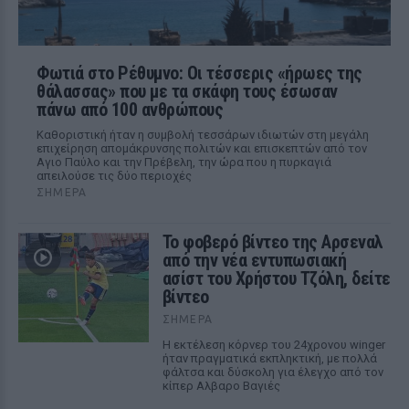
Φωτιά στο Ρέθυμνο: Οι τέσσερις «ήρωες της
θάλασσας» που με τα σκάφη τους έσωσαν
πάνω από 100 ανθρώπους
Καθοριστική ήταν η συμβολή τεσσάρων ιδιωτών στη μεγάλη
επιχείρηση απομάκρυνσης πολιτών και επισκεπτών από τον
Αγιο Παύλο και την Πρέβελη, την ώρα που η πυρκαγιά
απειλούσε τις δύο περιοχές
ΣΉΜΕΡΑ
Το φοβερό βίντεο της Αρσεναλ
από την νέα εντυπωσιακή
ασίστ του Χρήστου Τζόλη, δείτε
βίντεο
ΣΉΜΕΡΑ
Η εκτέλεση κόρνερ του 24χρονου winger
ήταν πραγματικά εκπληκτική, με πολλά
φάλτσα και δύσκολη για έλεγχο από τον
κίπερ Αλβαρο Βαγιές