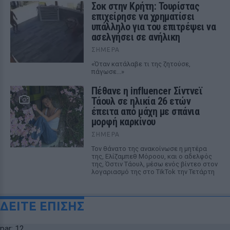
Σοκ στην Κρήτη: Τουρίστας
επιχείρησε να χρηματίσει
υπάλληλο για του επιτρέψει να
ασελγήσει σε ανήλικη
ΣΉΜΕΡΑ
«Όταν κατάλαβε τι της ζητούσε,
πάγωσε...»
Πέθανε η influencer Σίντνεϊ
Τάουλ σε ηλικία 26 ετών
έπειτα από μάχη με σπάνια
μορφή καρκίνου
ΣΉΜΕΡΑ
Τον θάνατο της ανακοίνωσε η μητέρα
της, Ελίζαμπεθ Μόροου, και ο αδελφός
της, Όστιν Τάουλ, μέσω ενός βίντεο στον
λογαριασμό της στο TikTok την Τετάρτη
ΔΕΙΤΕ ΕΠΙΣΗΣ
par: 12