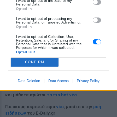
I want to opt-out of the Sale of my
Personal Data.
Opted In
I want to opt-out of processing my
Personal Data for Targeted Advertising.
Opted In
I want to opt-out of Collection, Use,
Retention, Sale, and/or Sharing of my
Personal Data that Is Unrelated with the
Purposes for which it was collected.
Opted Out
CONFIRM
Data Deletion
Data Access
Privacy Policy
Ακολουθήστε το E-Radio.gr στο
Google News
και μάθετε πρώτοι
τα πιο hot νέα
.
Για ακόμη περισσότερα
νέα
, μπείτε στην
ροή
ειδήσεων
του E-Daily.gr