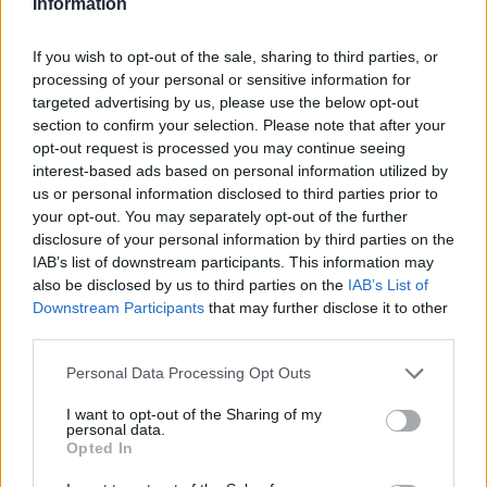
Information
και κοινωνικής δικτύωσης και να αναρτηθεί στην
ιστοσελίδα της εταιρείας.
If you wish to opt-out of the sale, sharing to third parties, or
Να παραμείνει κλειστή η εταιρεία στις 6 Νοεμβρίου
processing of your personal or sensitive information for
2018, ημέρα της κηδείας του εκλιπόντος.
targeted advertising by us, please use the below opt-out
Να διατεθεί ποσό για φιλανθρωπικούς σκοπούς.
section to confirm your selection. Please note that after your
opt-out request is processed you may continue seeing
Να κατατεθεί στεφάνι στη μνήμη του εκλιπόντος εκ
interest-based ads based on personal information utilized by
μέρους του Διοικητικού Συμβουλίου.
us or personal information disclosed to third parties prior to
Να παρασταθούν τα μέλη του Διοικητικού
your opt-out. You may separately opt-out of the further
Συμβουλίου στην κηδεία του εκλιπόντος.
disclosure of your personal information by third parties on the
IAB’s list of downstream participants. This information may
also be disclosed by us to third parties on the
IAB’s List of
[ΠΗΓΗ]
Downstream Participants
that may further disclose it to other
third parties.
ΔΙΑΦΗΜΙΣΗ
Personal Data Processing Opt Outs
I want to opt-out of the Sharing of my
personal data.
Opted In