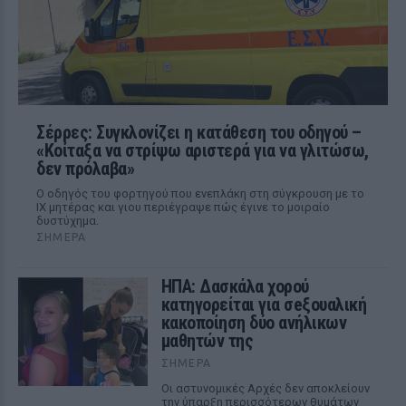
Σέρρες: Συγκλονίζει η κατάθεση του οδηγού –
«Κοίταξα να στρίψω αριστερά για να γλιτώσω,
δεν πρόλαβα»
Ο οδηγός του φορτηγού που ενεπλάκη στη σύγκρουση με το
ΙΧ μητέρας και γιου περιέγραψε πώς έγινε το μοιραίο
δυστύχημα.
ΣΉΜΕΡΑ
ΗΠΑ: Δασκάλα χορού
κατηγορείται για σeξουαλική
κακοποίηση δύο ανήλικων
μαθητών της
ΣΉΜΕΡΑ
Οι αστυνομικές Αρχές δεν αποκλείουν
την ύπαρξη περισσότερων θυμάτων