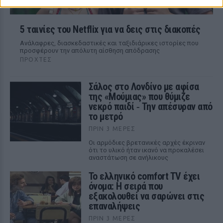
5 ταινίες του Netflix για να δεις στις διακοπές
Aνάλαφρες, διασκεδαστικές και ταξιδιάρικες ιστορίες που
προσφέρουν την απόλυτη αίσθηση απόδρασης
ΠΡΟΧΤΈΣ
Σάλος στο Λονδίνο με αφίσα
της «Μούμιας» που θύμιζε
νεκρό παιδί ‑ Την απέσυραν από
το μετρό
ΠΡΙΝ 3 ΜΈΡΕΣ
Οι αρμόδιες βρετανικές αρχές έκριναν
ότι το υλικό ήταν ικανό να προκαλέσει
αναστάτωση σε ανήλικους
Το ελληνικό comfort TV έχει
όνομα: Η σειρά που
εξακολουθεί να σαρώνει στις
επαναλήψεις
ΠΡΙΝ 3 ΜΈΡΕΣ