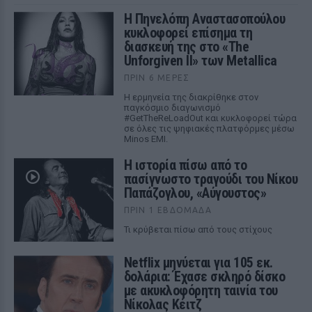
Η Πηνελόπη Αναστασοπούλου
κυκλοφορεί επίσημα τη
διασκευή της στο «The
Unforgiven II» των Metallica
ΠΡΙΝ 6 ΜΈΡΕΣ
Η ερμηνεία της διακρίθηκε στον
παγκόσμιο διαγωνισμό
#GetTheReLoadOut και κυκλοφορεί τώρα
σε όλες τις ψηφιακές πλατφόρμες μέσω
Minos EMI.
Η ιστορία πίσω από το
πασίγνωστο τραγούδι του Νίκου
Παπάζογλου, «Αύγουστος»
ΠΡΙΝ 1 ΕΒΔΟΜΆΔΑ
Τι κρύβεται πίσω από τους στίχους
Netflix μηνύεται για 105 εκ.
δολάρια: Έχασε σκληρό δίσκο
με ακυκλοφόρητη ταινία του
Νίκολας Κέιτζ