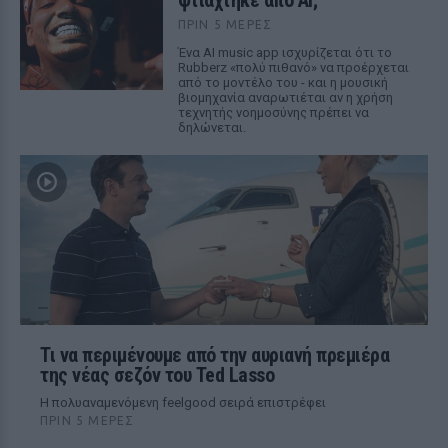
φτιάχτηκε από AI;
ΠΡΙΝ 5 ΜΈΡΕΣ
Ένα AI music app ισχυρίζεται ότι το
Rubberz «πολύ πιθανό» να προέρχεται
από το μοντέλο του - και η μουσική
βιομηχανία αναρωτιέται αν η χρήση
τεχνητής νοημοσύνης πρέπει να
δηλώνεται.
Τι να περιμένουμε από την αυριανή πρεμιέρα
της νέας σεζόν του Ted Lasso
Η πολυαναμενόμενη feelgood σειρά επιστρέφει
ΠΡΙΝ 5 ΜΈΡΕΣ