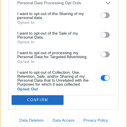
Personal Data Processing Opt Outs
ξανά διάσημοι από… ατύχημα
ΧΤΕΣ
I want to opt-out of the Sharing of my
personal data.
Η τύχη δεν προβλέπεται, αλλά όταν
Opted In
χαμογελάσει, αποδεικνύει ότι ορισμένα
τραγούδια έχουν πολύ περισσότερες
«ζωές» από όσες νομίζαμε
I want to opt-out of the Sale of my
Personal Data.
Opted In
Η κωμωδία που σατίρισε τον
νεοπλουτισμό και παραμένει
I want to opt-out of processing my
επίκαιρη
Personal Data for Targeted Advertising.
Opted In
ΠΡΟΧΤΈΣ
108 επεισόδια γέλιου: Η σειρά του Χάρη
I want to opt-out of Collection, Use,
Ρώμα που αξίζει να δούμε ξανά στις
Retention, Sale, and/or Sharing of my
επαναλήψεις
Personal Data that Is Unrelated with the
Purposes for which it was collected.
Opted Out
CONFIRM
Data Deletion
Data Access
Privacy Policy