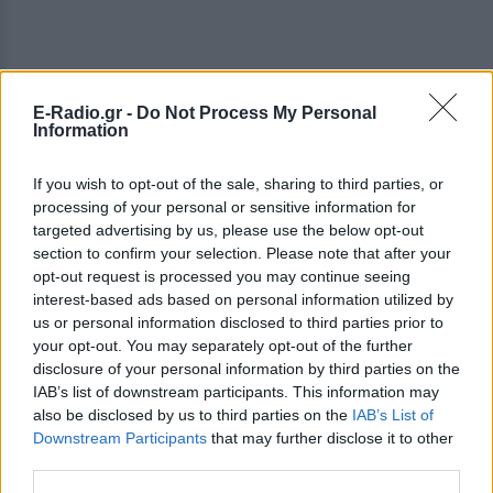
E-Radio.gr -
Do Not Process My Personal
Information
If you wish to opt-out of the sale, sharing to third parties, or
processing of your personal or sensitive information for
ΔΕΙΤΕ ΕΠΙΣΗΣ
targeted advertising by us, please use the below opt-out
section to confirm your selection. Please note that after your
opt-out request is processed you may continue seeing
ΣΤΗΝ ΙΔΙΑ ΚΑΤΗΓΟΡΙΑ
interest-based ads based on personal information utilized by
us or personal information disclosed to third parties prior to
Η ταινία που παραλίγο να
your opt-out. You may separately opt-out of the further
καταστρέψει την καριέρα της
disclosure of your personal information by third parties on the
Diane Keaton
IAB’s list of downstream participants. This information may
ΣΉΜΕΡΑ
also be disclosed by us to third parties on the
IAB’s List of
Downstream Participants
that may further disclose it to other
Μία αποτυχία ήταν αρκετή
third parties.
5 one‑hit wonders που έγιναν