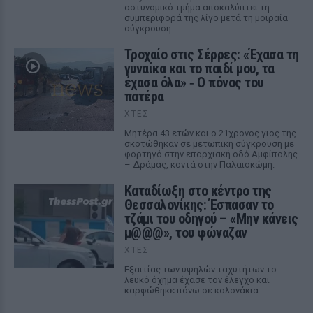
αστυνομικό τμήμα αποκαλύπτει τη
συμπεριφορά της λίγο μετά τη μοιραία
σύγκρουση
Τροχαίο στις Σέρρες: «Έχασα τη
γυναίκα και το παιδί μου, τα
έχασα όλα» ‑ Ο πόνος του
πατέρα
ΧΤΕΣ
Μητέρα 43 ετών και ο 21χρονος γιος της
σκοτώθηκαν σε μετωπική σύγκρουση με
φορτηγό στην επαρχιακή οδό Αμφίπολης
– Δράμας, κοντά στην Παλαιοκώμη.
Καταδίωξη στο κέντρο της
Θεσσαλονίκης: Έσπασαν το
τζάμι του οδηγού – «Μην κάνεις
μ@@@», του φώναζαν
ΧΤΕΣ
Εξαιτίας των υψηλών ταχυτήτων το
λευκό όχημα έχασε τον έλεγχο και
καρφώθηκε πάνω σε κολονάκια.