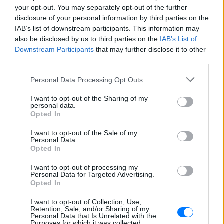
your opt-out. You may separately opt-out of the further
disclosure of your personal information by third parties on the
IAB’s list of downstream participants. This information may
also be disclosed by us to third parties on the
IAB’s List of
Downstream Participants
that may further disclose it to other
third parties.
Personal Data Processing Opt Outs
I want to opt-out of the Sharing of my
Ακολουθήστε το E-Radio.gr στο
Google News
personal data.
και μάθετε πρώτοι
τα πιο hot νέα
.
Opted In
I want to opt-out of the Sale of my
Για ακόμη περισσότερα
νέα
, μπείτε στην
ροή
Personal Data.
ειδήσεων
του E-Daily.gr
Opted In
I want to opt-out of processing my
Ακολουθήστε το E-Radio.gr και στο Instagram
Personal Data for Targeted Advertising.
Opted In
ΔΙΑΦΗΜΙΣΗ
I want to opt-out of Collection, Use,
Retention, Sale, and/or Sharing of my
Personal Data that Is Unrelated with the
Purposes for which it was collected.