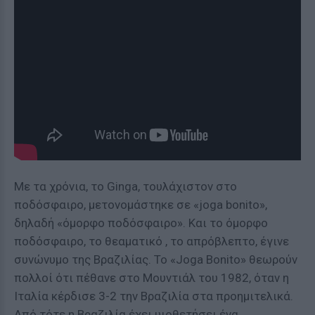
Με τα χρόνια, το Ginga, τουλάχιστον στο
ποδόσφαιρο, μετονομάστηκε σε «joga bonito»,
δηλαδή «όμορφο ποδόσφαιρο». Και το όμορφο
ποδόσφαιρο, το θεαματικό , το απρόβλεπτο, έγινε
συνώνυμο της Βραζιλίας. Το «Joga Bonito» θεωρούν
πολλοί ότι πέθανε στο Μουντιάλ του 1982, όταν η
Ιταλία κέρδισε 3-2 την Βραζιλία στα προημιτελικά.
Από τότε η Βραζιλία έχει υιοθετήσει ένα