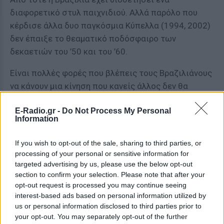
διαφορετικό στυλ παιχνιδιού. Αλλά παρόλο που
κέρδισε άλλα δυο παγκόσμια Κύπελλα (1994, 2002)
δεν έπαιξε το θεαματικό ποδόσφαιρο των
δεκαετιών του ’50 και του ’60.
Είναι πολλές φορές που βλέπεις τους Βραζιλιάνους
να κάνουν μια κίνηση που κανείς άλλος δεν θα
έκανε. Στην επόμενη φάση, τους βλέπεις λίγο πιο
E-Radio.gr -
Do Not Process My Personal
μαζεμένους. Κι αυτό γιατί μάλλον το «Ginga» είναι
Information
μέσα τους και το καταπιέζουν. Ο τελευταίος ίσως
παίκτης που έπαιξε σε αυτό το στυλ, ήταν ο
If you wish to opt-out of the sale, sharing to third parties, or
Ροναλντίνιο. Και η ερώτηση είναι απλή: Στα
processing of your personal or sensitive information for
τελευταία δυο Μουντιάλ η εικόνα της Εθνικής
targeted advertising by us, please use the below opt-out
section to confirm your selection. Please note that after your
Βραζιλίας δεν ήταν η καλύτερη. Μήπως να
opt-out request is processed you may continue seeing
επιστρέψει στις ρίζες της; Μήπως να επιστρέψει
interest-based ads based on personal information utilized by
στο Ginga και το joga bonito; Γιατί αυτό το στυλ
us or personal information disclosed to third parties prior to
παιχνιδιού, μπορεί να θεωρείται ξεπερασμένο, αλλά
your opt-out. You may separately opt-out of the further