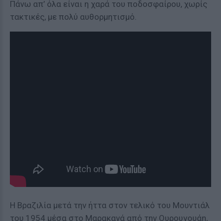
Πάνω απ’ όλα είναι η χαρά του ποδοσφαίρου, χωρίς
τακτικές, με πολύ αυθορμητισμό.
Η Βραζιλία μετά την ήττα στον τελικό του Μουντιάλ
του 1954 μέσα στο Μαρακανά από την Ουρουγουάη,