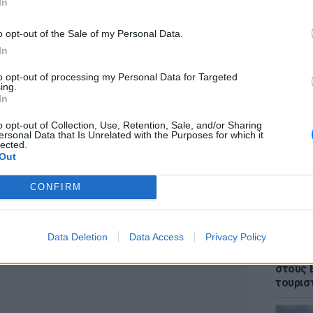
In
o opt-out of the Sale of my Personal Data.
In
to opt-out of processing my Personal Data for Targeted
ΕΙΔΗΣΕΙ
ing.
Θρίλερ
In
γυναίκα
έπεσε 
o opt-out of Collection, Use, Retention, Sale, and/or Sharing
ersonal Data that Is Unrelated with the Purposes for which it
lected.
Out
ΔΙΑΦΗΜΙΣΗ
CONFIRM
Data Deletion
Data Access
Privacy Policy
ΕΙΔΗΣΕΙ
Πάνω α
στους 
τουρισ