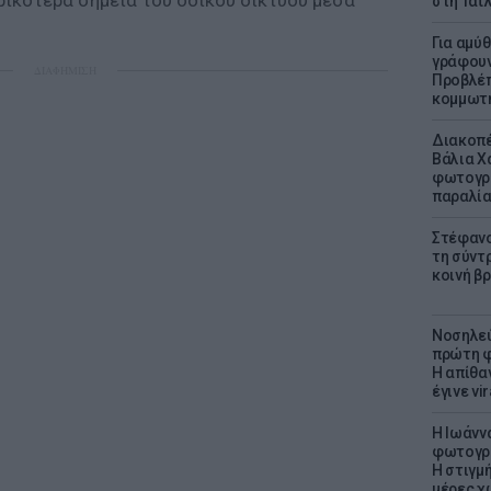
ρικότερα σημεία του οδικού δικτύου μέσα
στη Ταϊ
Για αμύ
γράφουν
ΔΙΑΦΗΜΙΣΗ
Προβλέπ
κομμωτήρ
Διακοπέ
Βάλια Χ
φωτογρα
παραλί
Στέφανο
τη σύντ
κοινή β
Νοσηλεύ
πρώτη φ
Η απίθα
έγινε vir
H Ιωάνν
φωτογρα
Η στιγμή
μέρες χ