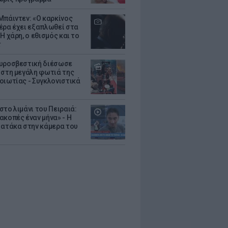
Μπάιντεν: «Ο καρκίνος
έρα έχει εξαπλωθεί στα
Η χάρη, ο εθισμός και το
τ
υροσβεστική διέσωσε
 στη μεγάλη φωτιά της
οιωτίας - Συγκλονιστικά
στο λιμάνι του Πειραιά:
ακοπές έναν μήνα» - Η
 ατάκα στην κάμερα του