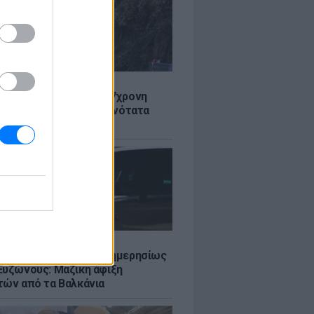
Σ
 στον Λυκαβηττό: Σε 57χρονη
 ανήκει η σορός - Πιθανότατα
από ύψος
Σ
πό 45.000 διελεύσεις ημερησίως
Ευζώνους: Μαζική άφιξη
τών από τα Βαλκάνια