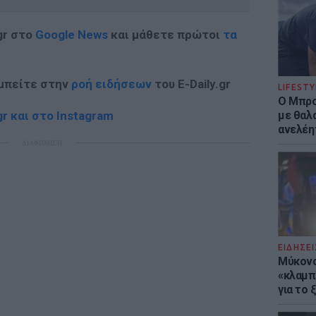
gr στο
Google News
και μάθετε πρώτοι
τα
 μπείτε στην
ροή ειδήσεων
του E-Daily.gr
LIFESTY
Ο Μπρο
r και στο Instagram
με θαλ
ανελέη
ΔΙΑΦΗΜΙΣΗ
ΕΙΔΗΣΕΙ
Μύκονο
«κλαμπ»
για το