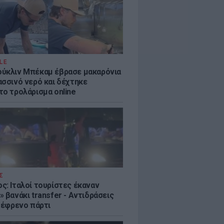
LE
ύκλιν Μπέκαμ έβρασε μακαρόνια
ασσινό νερό και δέχτηκε
το τρολάρισμα online
Σ
ς: Ιταλοί τουρίστες έκαναν
 βανάκι transfer - Αντιδράσεις
 ξέφρενο πάρτι