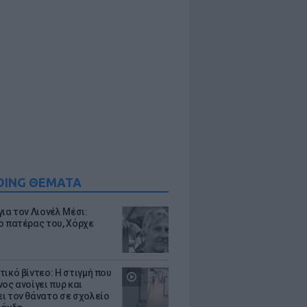
DING ΘΕΜΑΤΑ
ια τον Λιονέλ Μέσι:
ο πατέρας του, Χόρχε
τικό βίντεο: Η στιγμή που
ος ανοίγει πυρ και
ι τον θάνατο σε σχολείο