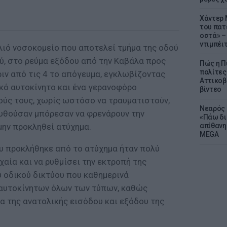
Χάντερ 
του πατ
οστά» – 
ντιμπέι
λιό νοσοκομείο που αποτελεί τμήμα της οδού
ύ, στο ρεύμα εξόδου από την Καβάλα προς
Πώς η Π
πολίτες
ριν από τις 4 το απόγευμα, εγκλωβίζοντας
Αττικοβ
ικό αυτοκίνητο και ένα γερανοφόρο
βίντεο
ούς τους, χωρίς ωστόσο να τραυματιστούν,
Νεαρός 
υθούσαν μπόρεσαν να φρενάρουν την
«Πάω δι
 μην προκληθεί ατύχημα.
απίθανη
MEGA
υ προκλήθηκε από το ατύχημα ήταν πολύ
χαία και να ρυθμίσει την εκτροπή της
υ οδικού δικτύου που καθημερινά
 αυτοκίνητων όλων των τύπων, καθώς
α της ανατολικής εισόδου και εξόδου της