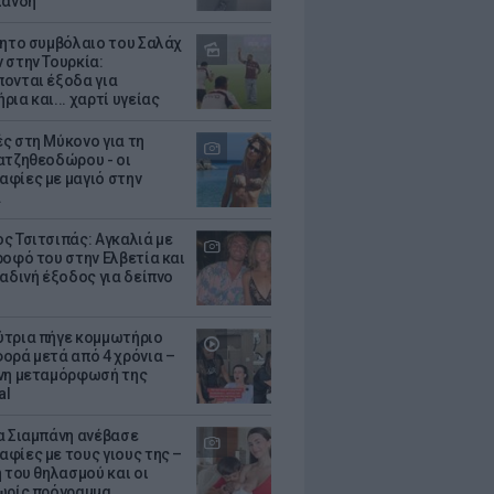
λάνδη
θητο συμβόλαιο του Σαλάχ
 στην Τουρκία:
ονται έξοδα για
ια και... χαρτί υγείας
ς στη Μύκονο για τη
ατζηθεοδώρου - οι
φίες με μαγιό στην
α
ς Τσιτσιπάς: Αγκαλιά με
ροφό του στην Ελβετία και
ραδινή έξοδος για δείπνο
τρια πήγε κομμωτήριο
ορά μετά από 4 χρόνια –
νη μεταμόρφωσή της
al
α Σιαμπάνη ανέβασε
φίες με τους γιους της –
 του θηλασμού και οι
ωρίς πρόγραμμα