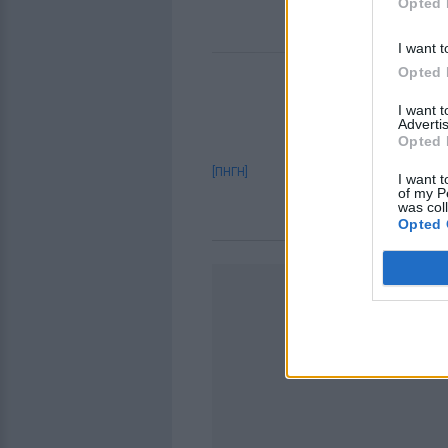
Opted 
I want t
Opted 
I want 
Advertis
Opted 
[ΠΗΓΗ]
I want t
of my P
was col
Opted 