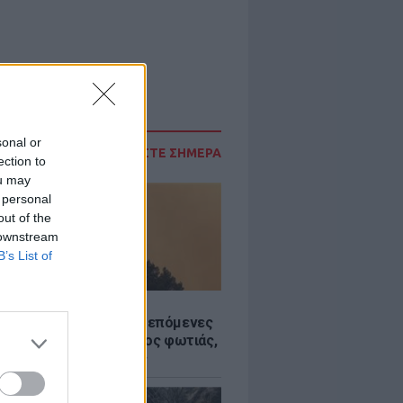
sonal or
ΔΙΑΒΑΣΤΕ ΣΗΜΕΡΑ
ection to
ou may
 personal
out of the
 downstream
B’s List of
Σ
«hot – dry – windy» τις επόμενες
ς: Αυξημένος ο κίνδυνος φωτιάς,
ρμός σε 6 περιφέρειες