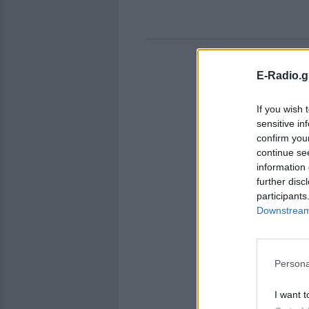
E-Radio.g
If you wish 
sensitive in
confirm you
continue se
information 
further disc
participants
Downstream 
Persona
I want t