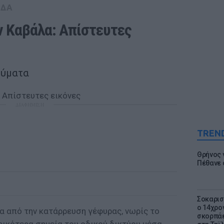
ΑΔΑ
 Καβάλα: Απίστευτες 
θύματα
ΔΙΑΦΗΜΙΣΗ
TREN
Θρήνος γ
Πέθανε 
Σοκαρισ
ο 14χρον
α από την κατάρρευση γέφυρας, νωρίς το
σκορπάε