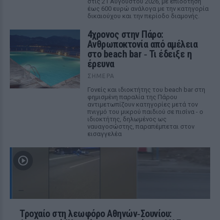
στις 21 Αυγούστου 2026, με επιδότηση
έως 600 ευρώ ανάλογα με την κατηγορία
δικαιούχου και την περίοδο διαμονής.
4χρονος στην Πάρο:
Ανθρωποκτονία από αμέλεια
στο beach bar ‑ Τι έδειξε η
έρευνα
ΣΉΜΕΡΑ
Γονείς και ιδιοκτήτης του beach bar στη
φημισμένη παραλία της Πάρου
αντιμετωπίζουν κατηγορίες μετά τον
πνιγμό του μικρού παιδιού σε πισίνα - ο
ιδιοκτήτης, δηλωμένος ως
ναυαγοσώστης, παραπέμπεται στον
εισαγγελέα
Τροχαίο στη λεωφόρο Αθηνών‑Σουνίου: