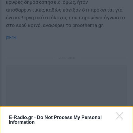
κρυφές δημοσκοπήσεις, όμως, ήταν
αποθαρρυντικές, καθώς έδειξαν ότι πρόκειται για
ένα κυβερνητικό στέλεχος που παραμένει άγνωστο
στο ευρύ κοινό, αναφέρει το proothema.gr.
[ΠΗΓΗ]
ΔΙΑΦΗΜΙΣΗ
E-Radio.gr -
Do Not Process My Personal
Information