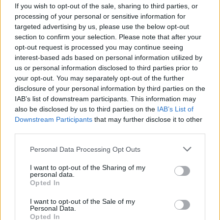
If you wish to opt-out of the sale, sharing to third parties, or
processing of your personal or sensitive information for
targeted advertising by us, please use the below opt-out
section to confirm your selection. Please note that after your
opt-out request is processed you may continue seeing
interest-based ads based on personal information utilized by
us or personal information disclosed to third parties prior to
your opt-out. You may separately opt-out of the further
disclosure of your personal information by third parties on the
IAB’s list of downstream participants. This information may
Ακολουθήστε το E-Radio.gr στο
Google News
also be disclosed by us to third parties on the
IAB’s List of
και μάθετε πρώτοι
τα πιο hot νέα
.
Downstream Participants
that may further disclose it to other
third parties.
Για ακόμη περισσότερα
νέα
, μπείτε στην
ροή
ειδήσεων
του E-Daily.gr
Personal Data Processing Opt Outs
I want to opt-out of the Sharing of my
Ακολουθήστε το E-Radio.gr και στο Instagram
personal data.
Opted In
ΔΙΑΦΗΜΙΣΗ
I want to opt-out of the Sale of my
Personal Data.
Opted In