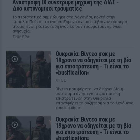
Αναστροφή ΙΧ συνέτριψε μηχανή της ΔΙΑΣ ‑
Δύο αστυνομικοί τραυματίες
Το περιστατικό σημειώθηκε στο Λαγονήσι, κοντά στην
παραλία Πεύκο - το ενοικιαζόμενο όχημα επέβαιναν τέσσερα
άτομα, ενώ η κατάσταση ενός εκ των τραυματιών εμπνέει
ανησυχία.
ΣΉΜΕΡΑ
Ουκρανία: Βίντεο σοκ με
19χρονο να οδηγείται με τη βία
για επιστράτευση ‑ Τι είναι το
«busification»
ΧΤΕΣ
Βίντεο που φέρεται να δείχνει βίαιη
μεταφορά άνδρα για στρατιωτική
επιστράτευση στην Ουκρανία
επαναφέρει τη συζήτηση για το λεγόμενο
«busification».
Ουκρανία: Βίντεο σοκ με
19χρονο να οδηγείται με τη βία
για επιστράτευση ‑ Τι είναι το
«busification»