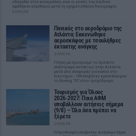
οδηγηθεί στον εισαγγελέα, ενώ οι γονείς του παιδιού
αφέθηκαν ελεύθεροι μετά τη σχηματισθείσα δικογραφία.
ΣΉΜΕΡΑ
Πανικός στο αεροδρόμιο της
Ατλάντα: Εκκενώθηκε
αεροσκάφος με τσουλήθρες
έκτακτης ανάγκης
ΣΉΜΕΡΑ
Πτήση με προορισμό το Ορλάντο
επέστρεψε εκτάκτως στην Ατλάντα
μετά από αναφορές για καπνό στο
πιλοτήριο - 199 επιβάτες εγκατέλειψαν
το Boeing 757 στον τροχόδρομο.
Τουρισμός για Όλους
2026‑2027: Ποια ΑΦΜ
υποβάλλουν αιτήσεις σήμερα
(9/8) – Όλα όσα πρέπει να
ξέρετε
ΣΉΜΕΡΑ
Η προθεσμία υποβολής αιτήσεων λήγει