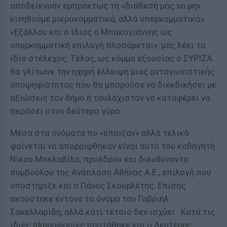
αποδείκνυαν εμπράκτως τη «διάθεσή μας να μην
κινηθούμε μικροκομματικά, αλλά υπερκομματικά».
«Εξάλλου και ο ίδιος ο Μπακογιάννης ως
υπερκομματική επιλογή πλασάρεται», μας λέει το
ίδιο στέλεχος. Τέλος, ως κόμμα εξουσίας ο ΣΥΡΙΖΑ
θα γλίτωνε την ηχηρή έλλειψη μιας ανταγωνιστικής
υποψηφιότητας που θα μπορούσε να διεκδικήσει με
αξιώσεις τον δήμο ή τουλάχιστον να καταφέρει να
περάσει στον δεύτερο γύρο.
Μέσα στα ονόματα πυ «έπαιξαν» αλλά τελικά
φαίνεται να απορρίφθηκαν είναι αυτό του καθηγητή
Νίκου Μπελαβίλα, προέδρου και διευθύνοντα
συμβούλου της Ανάπλαση Αθήνας Α.Ε., επιλογή που
υποστήριξε και ο Πάνος Σκουρλέτης. Επίσης
ακούστηκε έντονα το όνομα του Γαβριήλ
Σακελλαρίδη, αλλά κάτι τέτοιο δεν ισχύει Κατά τις
ίδιες πληροφορίες προτάθηκε και ο Λευτέρης