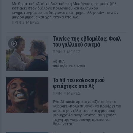
Με θεματική «Από τη Βαλτική στη Μεσόγειο», το φεστιβάλ
εστιάζει στον διάλογο πολωνικού και ελληνικού
κινηματογράφου, με διαγωνιστικό τμήμα ελληνικών ταινιών
μικρού μήκους και χρηματικά έπαθλα.
ΠΡΙΝ 3 ΜΈΡΕΣ
Ταινίες της εβδομάδας: Φουλ
του γαλλικού σινεμά
ΠΡΙΝ 3 ΜΈΡΕΣ
ΑΘΗΝΑ
από 06/08 έως 12/08
Το hit του καλοκαιριού
φτιάχτηκε από AI;
ΠΡΙΝ 4 ΜΈΡΕΣ
Ένα AI music app ισχυρίζεται ότι το
Rubberz «πολύ πιθανό» να προέρχεται
από το μοντέλο του - και η μουσική
βιομηχανία αναρωτιέται αν η χρήση
τεχνητής νοημοσύνης πρέπει να
δηλώνεται.