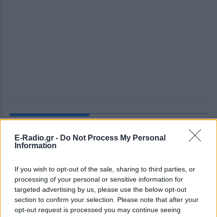
ΔΕΙΤΕ ΕΠΙΣΗΣ
E-Radio.gr -
Do Not Process My Personal
Information
ΣΤΗΝ ΙΔΙΑ ΚΑΤΗΓΟΡΙΑ
5 one‑hit wonders που έγιναν
If you wish to opt-out of the sale, sharing to third parties, or
ξανά διάσημοι από… ατύχημα
processing of your personal or sensitive information for
targeted advertising by us, please use the below opt-out
ΣΉΜΕΡΑ
section to confirm your selection. Please note that after your
Η τύχη δεν προβλέπεται, αλλά όταν
opt-out request is processed you may continue seeing
χαμογελάσει, αποδεικνύει ότι ορισμένα