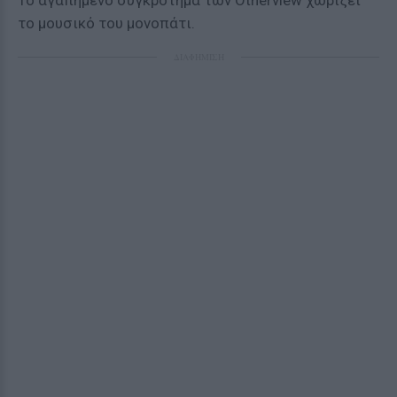
To αγαπημένο συγκρότημα των Otherview χωρίζει
το μουσικό του μονοπάτι.
ΔΙΑΦΗΜΙΣΗ