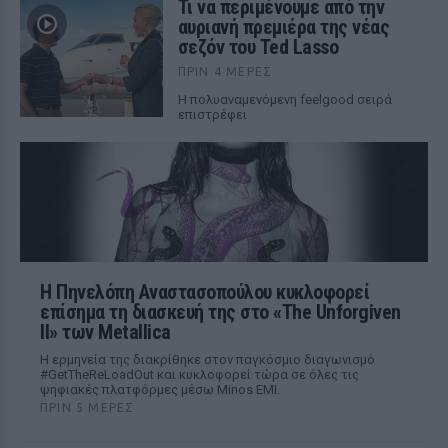
Τι να περιμένουμε από την
αυριανή πρεμιέρα της νέας
σεζόν του Ted Lasso
ΠΡΙΝ 4 ΜΈΡΕΣ
Η πολυαναμενόμενη feelgood σειρά
επιστρέφει
Η Πηνελόπη Αναστασοπούλου κυκλοφορεί
επίσημα τη διασκευή της στο «The Unforgiven
II» των Metallica
Η ερμηνεία της διακρίθηκε στον παγκόσμιο διαγωνισμό
#GetTheReLoadOut και κυκλοφορεί τώρα σε όλες τις
ψηφιακές πλατφόρμες μέσω Minos EMI.
ΠΡΙΝ 5 ΜΈΡΕΣ