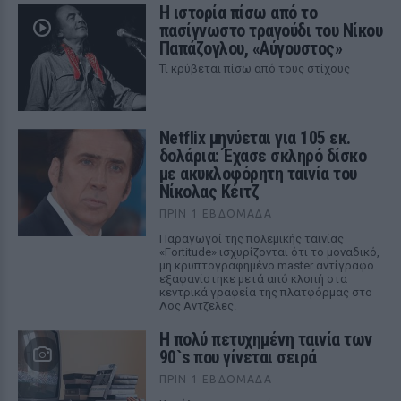
Η ιστορία πίσω από το
πασίγνωστο τραγούδι του Νίκου
Παπάζογλου, «Αύγουστος»
Τι κρύβεται πίσω από τους στίχους
Netflix μηνύεται για 105 εκ.
δολάρια: Έχασε σκληρό δίσκο
με ακυκλοφόρητη ταινία του
Νίκολας Κέιτζ
ΠΡΙΝ 1 ΕΒΔΟΜΆΔΑ
Παραγωγοί της πολεμικής ταινίας
«Fortitude» ισχυρίζονται ότι το μοναδικό,
μη κρυπτογραφημένο master αντίγραφο
εξαφανίστηκε μετά από κλοπή στα
κεντρικά γραφεία της πλατφόρμας στο
Λος Αντζελες.
Η πολύ πετυχημένη ταινία των
90`s που γίνεται σειρά
ΠΡΙΝ 1 ΕΒΔΟΜΆΔΑ