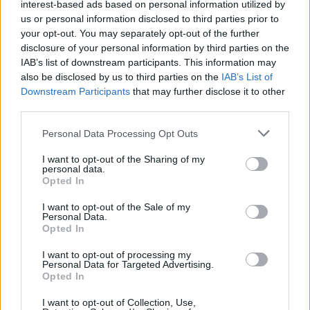
interest-based ads based on personal information utilized by
τραγούδια έχουν πολύ περισσότερες
«ζωές» από όσες νομίζαμε
us or personal information disclosed to third parties prior to
your opt-out. You may separately opt-out of the further
Η κωμωδία που σατίρισε τον
disclosure of your personal information by third parties on the
νεοπλουτισμό και παραμένει
IAB’s list of downstream participants. This information may
επίκαιρη
also be disclosed by us to third parties on the
IAB’s List of
ΧΤΕΣ
Downstream Participants
that may further disclose it to other
108 επεισόδια γέλιου: Η σειρά του Χάρη
third parties.
Ρώμα που αξίζει να δούμε ξανά στις
επαναλήψεις
Personal Data Processing Opt Outs
5 ταινίες του Netflix για να δεις
I want to opt-out of the Sharing of my
στις διακοπές
personal data.
Opted In
ΧΤΕΣ
Aνάλαφρες, διασκεδαστικές και
I want to opt-out of the Sale of my
ταξιδιάρικες ιστορίες που προσφέρουν
Personal Data.
την απόλυτη αίσθηση απόδρασης
Opted In
I want to opt-out of processing my
Personal Data for Targeted Advertising.
Opted In
I want to opt-out of Collection, Use,