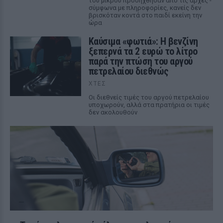
του μικρού προσήχθησαν από τις αρχές -
σύμφωνα με πληροφορίες, κανείς δεν
βρισκόταν κοντά στο παιδί εκείνη την
ώρα
Καύσιμα «φωτιά»: Η βενζίνη
ξεπερνά τα 2 ευρώ το λίτρο
παρά την πτώση του αργού
πετρελαίου διεθνώς
ΧΤΕΣ
Οι διεθνείς τιμές του αργού πετρελαίου
υποχωρούν, αλλά στα πρατήρια οι τιμές
δεν ακολουθούν