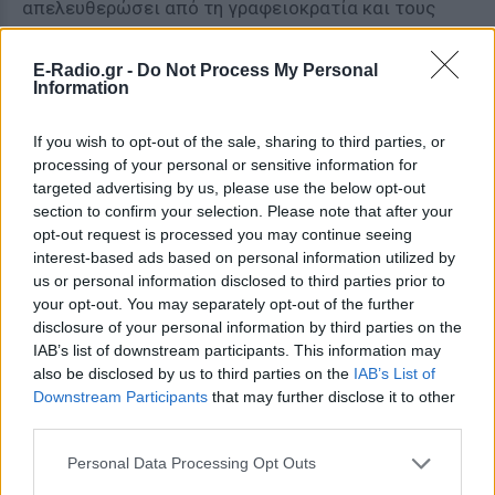
απελευθερώσει από τη γραφειοκρατία και τους
βραδύτατους ρυθμούς που χαρακτηρίζουν την
απόδοση της Δικαιοσύνης. Οι αδειοδοτήσεις θα
E-Radio.gr -
Do Not Process My Personal
Information
καταργηθούν, οι δικαστικοί έλεγχοι των
οικονομικών δραστηριοτήτων θα διενεργούνται
If you wish to opt-out of the sale, sharing to third parties, or
γρήγορα και ορθολογικά βάσει μιας μικρότερης
processing of your personal or sensitive information for
αλλά κατά πολύ πιο αποδοτικής κλίμακας.
targeted advertising by us, please use the below opt-out
Ταυτοχρόνως, η ρύθμιση της αγοράς θα είναι και η
section to confirm your selection. Please note that after your
opt-out request is processed you may continue seeing
σφραγίδα της σοσιαλδημοκρατικής μας
interest-based ads based on personal information utilized by
ταυτότητας. Είναι σκάνδαλο να πέφτουν οι μισθοί,
us or personal information disclosed to third parties prior to
να ανεβαίνουν οι τιμές και να αυξάνεται η ανεργία,
your opt-out. You may separately opt-out of the further
οι δε τράπεζες να αρνούνται τη στήριξη των νέων
disclosure of your personal information by third parties on the
IAB’s list of downstream participants. This information may
επιχειρήσεων και των έξυπνων και αποδοτικών
also be disclosed by us to third parties on the
IAB’s List of
επιχειρηματικών ιδεών, χωρίς να λογοδοτούν σε
Downstream Participants
that may further disclose it to other
κανέναν.
third parties.
Το κοινωνικό κράτος αναδιανομής, παρά την
Personal Data Processing Opt Outs
αισθητή αύξηση των χρηματοδοτικών πόρων του,