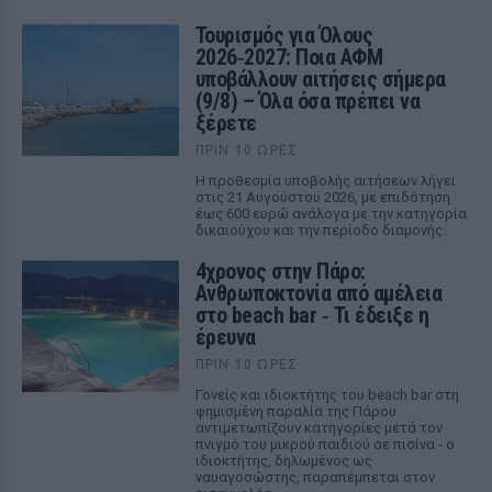
Τουρισμός για Όλους
2026‑2027: Ποια ΑΦΜ
υποβάλλουν αιτήσεις σήμερα
(9/8) – Όλα όσα πρέπει να
ξέρετε
ΠΡΙΝ 10 ΏΡΕΣ
Η προθεσμία υποβολής αιτήσεων λήγει
στις 21 Αυγούστου 2026, με επιδότηση
έως 600 ευρώ ανάλογα με την κατηγορία
δικαιούχου και την περίοδο διαμονής.
4χρονος στην Πάρο:
Ανθρωποκτονία από αμέλεια
στο beach bar ‑ Τι έδειξε η
έρευνα
ΠΡΙΝ 10 ΏΡΕΣ
Γονείς και ιδιοκτήτης του beach bar στη
φημισμένη παραλία της Πάρου
αντιμετωπίζουν κατηγορίες μετά τον
πνιγμό του μικρού παιδιού σε πισίνα - ο
ιδιοκτήτης, δηλωμένος ως
ναυαγοσώστης, παραπέμπεται στον