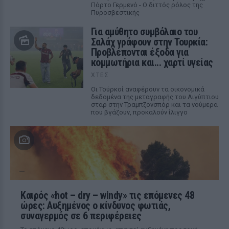
Πόρτο Γερμενό - Ο διττός ρόλος της
Πυροσβεστικής
Για αμύθητο συμβόλαιο του
Σαλάχ γράφουν στην Τουρκία:
Προβλέπονται έξοδα για
κομμωτήρια και... χαρτί υγείας
ΧΤΕΣ
Οι Τούρκοί αναφέρουν τα οικονομικά
δεδομένα της μεταγραφής του Αιγύπτιου
σταρ στην Τραμπζονσπόρ και τα νούμερα
που βγάζουν, προκαλούν ίλιγγο
Καιρός «hot – dry – windy» τις επόμενες 48
ώρες: Αυξημένος ο κίνδυνος φωτιάς,
συναγερμός σε 6 περιφέρειες