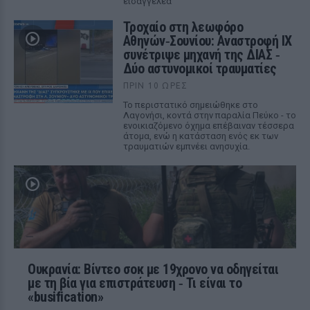
εισαγγελέα
Τροχαίο στη λεωφόρο
Αθηνών‑Σουνίου: Αναστροφή ΙΧ
συνέτριψε μηχανή της ΔΙΑΣ ‑
Δύο αστυνομικοί τραυματίες
ΠΡΙΝ 10 ΏΡΕΣ
Το περιστατικό σημειώθηκε στο
Λαγονήσι, κοντά στην παραλία Πεύκο - το
ενοικιαζόμενο όχημα επέβαιναν τέσσερα
άτομα, ενώ η κατάσταση ενός εκ των
τραυματιών εμπνέει ανησυχία.
Ουκρανία: Βίντεο σοκ με 19χρονο να οδηγείται
με τη βία για επιστράτευση ‑ Τι είναι το
«busification»