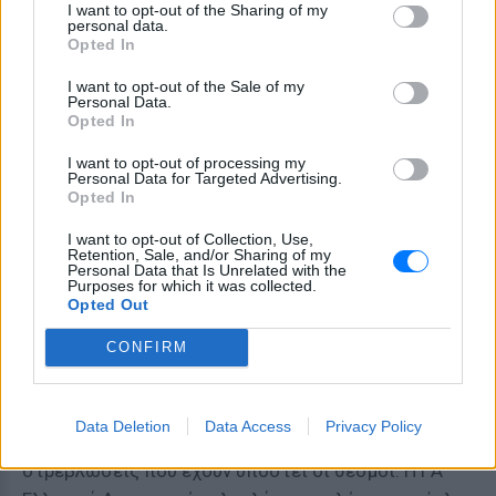
I want to opt-out of the Sharing of my
λειτούργησε μάλλον υπέρ των προμηθευτών και
personal data.
Opted In
των υπαλλήλων του και σε βάρος των
ασφαλισμένων και των ασθενούντων. Πρέπει να
I want to opt-out of the Sale of my
Personal Data.
συνεχισθεί ο εξορθολογισμός του συστήματος, να
Opted In
δημιουργηθεί δε ένα δίκτυο προστασίας για τους
ανέργους και τους ανήμπορους. Αυτές είναι οι
I want to opt-out of processing my
Personal Data for Targeted Advertising.
πολιτικές που χαρακτηρίζουν την
Opted In
σοσιαλδημοκρατική παράταξη. Αυτές είναι οι
I want to opt-out of Collection, Use,
πολιτικές που προσδίδουν πολιτική ταυτότητα. Η
Retention, Sale, and/or Sharing of my
Personal Data that Is Unrelated with the
καλλιέργεια ψευδαισθήσεων είναι δουλειά των
Purposes for which it was collected.
Opted Out
δημαγωγών και των λαϊκιστών της πολιτικής και
των μίντια, που αντιτάσσονται λυσσαλέα σε κάθε
CONFIRM
προσπάθεια ριζοσπαστικής αλλαγής.
Σκοπός των ριζοσπαστικών αλλαγών είναι να
Data Deletion
Data Access
Privacy Policy
εξουδετερωθούν οι αγκυλώσεις και οι
στρεβλώσεις που έχουν υποστεί οι θεσμοί. Η ΓΆ