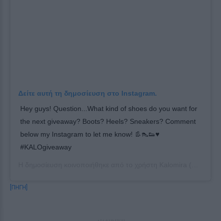
Δείτε αυτή τη δημοσίευση στο Instagram.
Hey guys! Question...What kind of shoes do you want for
the next giveaway? Boots? Heels? Sneakers? Comment
below my Instagram to let me know! 👢👠👟♥️
#KALOgiveaway
Η δημοσίευση κοινοποιήθηκε από το χρήστη
Kalomira
(@itskalomira) στις
[ΠΗΓΗ]