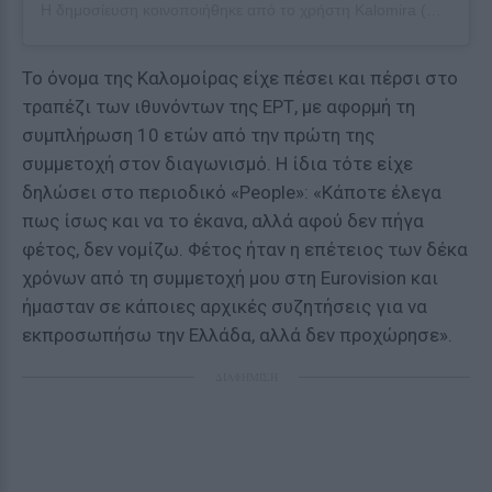
Η δημοσίευση κοινοποιήθηκε από το χρήστη
Kalomira
(@itskalomira) στις
Το όνομα της Καλομοίρας είχε πέσει και πέρσι στο
τραπέζι των ιθυνόντων της ΕΡΤ, με αφορμή τη
συμπλήρωση 10 ετών από την πρώτη της
συμμετοχή στον διαγωνισμό. Η ίδια τότε είχε
δηλώσει στο περιοδικό «People»: «Κάποτε έλεγα
πως ίσως και να το έκανα, αλλά αφού δεν πήγα
φέτος, δεν νομίζω. Φέτος ήταν η επέτειος των δέκα
χρόνων από τη συμμετοχή μου στη Eurovision και
ήμασταν σε κάποιες αρχικές συζητήσεις για να
εκπροσωπήσω την Ελλάδα, αλλά δεν προχώρησε».
ΔΙΑΦΗΜΙΣΗ