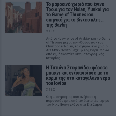
Το μαροκινό χωριό που έγινε
Τροία για τον Nolan, Yunkai για
το Game of Thrones και
σκηνικό για το βίντεο κλιπ ...
της Βανδή
ΧΤΕΣ
Από το «Lawrence of Arabia» και το Game
of Thrones μέχρι την «Οδύσσεια» του
Christopher Nolan, το οχυρωμένο χωριό
Αΐτ Μπεν Χαντού έχει φιλοξενήσει πάνω
από έξι δεκαετίες κινηματογραφικής
ιστορίας
Η Τατιάνα Στεφανίδου φόρεσε
μπικίνι και εντυπωσίασε με το
κορμί της στα καταγάλανα νερά
του Ιονίου
ΧΤΕΣ
Οι φωτογραφίες που ανέβασε η
παρουσιάστρια από τις διακοπές της με
τον Νίκο Ευαγγελάτο στα Επτάνησα