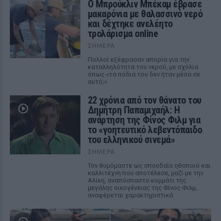
Ο Μπρούκλιν Μπέκαμ έβρασε
μακαρόνια με θαλασσινό νερό
και δέχτηκε ανελέητο
τρολάρισμα online
ΣΉΜΕΡΑ
Πολλοί εξέφρασαν απορία για την
καταλληλότητα του νερού, με σχόλια
όπως «τα πόδια του δεν ήταν μέσα σε
αυτό;»
22 χρόνια από τον θάνατο του
Δημήτρη Παπαμιχαήλ: Η
ανάρτηση της Φίνος Φιλμ για
το «γοητευτικό λεβεντόπαιδο
του ελληνικού σινεμά»
ΣΉΜΕΡΑ
Τον θυμόμαστε ως σπουδαίο ηθοποιό και
καλλιτέχνη που αποτέλεσε, μαζί με την
Αλίκη, αναπόσπαστο κομμάτι της
μεγάλης οικογένειας της Φίνος Φιλμ,
αναφέρεται χαρακτηριστικά