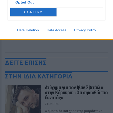
Opted Out
CONFIRM
Data Deletion
Data Access
Privacy Policy
ΔΕΙΤΕ ΕΠΙΣΗΣ
ΣΤΗΝ ΙΔΙΑ ΚΑΤΗΓΟΡΙΑ
Ατύχημα για τον Ιβάν Σβιτάιλο
στην Κέρκυρα: «Θα σηκωθώ πιο
δυνατός»
ΣΉΜΕΡΑ
Ο ηθοποιός και χορευτής μοιράστηκε