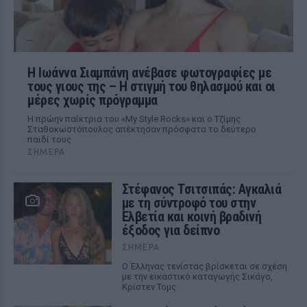
H Ιωάννα Σιαμπάνη ανέβασε φωτογραφίες με
τους γιους της – Η στιγμή του θηλασμού και οι
μέρες χωρίς πρόγραμμα
Η πρώην παίκτρια του «My Style Rocks» και ο Τζίμης
Σταθοκωστόπουλος απέκτησαν πρόσφατα το δεύτερο
παιδί τους
ΣΉΜΕΡΑ
Στέφανος Τσιτσιπάς: Αγκαλιά
με τη σύντροφό του στην
Ελβετία και κοινή βραδινή
έξοδος για δείπνο
ΣΉΜΕΡΑ
Ο Έλληνας τενίστας βρίσκεται σε σχέση
με την εικαστικό καταγωγής Σικάγο,
Κρίστεν Τομς