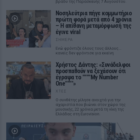
βράδυ της Παρασκευής 7 Αυγούστου.
Νοσηλεύτρια πήγε κομμωτήριο
πρώτη φορά μετά από 4 χρόνια
– Η απίθανη μεταμόρφωσή της
έγινε viral
ΣΉΜΕΡΑ
Ενώ φρόντιζε όλους τους άλλους...
κανείς δεν φρόντισε για εκείνη
Χρήστος Δάντης: «Συνάδελφοι
προσπαθούν να ξεχάσουν ότι
έγραψα το """"My Number
One""""»
ΧΤΕΣ
Ο συνθέτης μίλησε ανοιχτά για την
αχαριστία που βιώνει στον χώρο της
μουσικής, 22 χρόνια μετά τη νίκη της
Ελλάδας στη Eurovision.