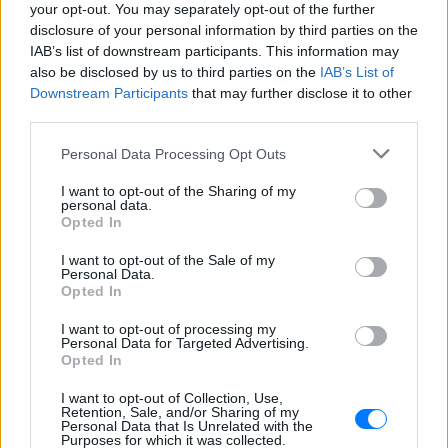
Ακολουθήστε το E-Radio.gr στο
Google News
your opt-out. You may separately opt-out of the further
disclosure of your personal information by third parties on the
και μάθετε πρώτοι
τα πιο hot νέα
.
IAB’s list of downstream participants. This information may
also be disclosed by us to third parties on the
IAB’s List of
Διαβάστε περισσότερα θέματα για
Μόδα
,
Downstream Participants
that may further disclose it to other
Ομορφιά
,
Σχέσεις
και φυσικά
Celebrities
στο νέο
third parties.
Pink.gr
!
Personal Data Processing Opt Outs
Ακολουθήστε το E-Radio.gr και στο Instagram
I want to opt-out of the Sharing of my
personal data.
ΔΙΑΦΗΜΙΣΗ
Opted In
I want to opt-out of the Sale of my
Personal Data.
Opted In
I want to opt-out of processing my
Personal Data for Targeted Advertising.
Opted In
I want to opt-out of Collection, Use,
Retention, Sale, and/or Sharing of my
Personal Data that Is Unrelated with the
Purposes for which it was collected.