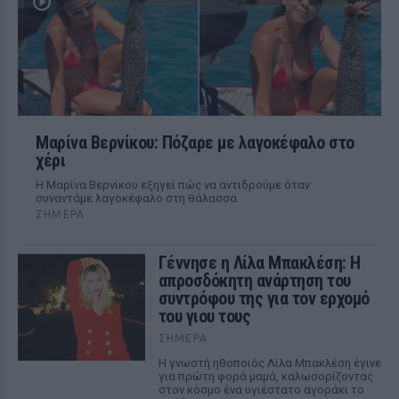
Μαρίνα Βερνίκου: Πόζαρε με λαγοκέφαλο στο
χέρι
Η Μαρίνα Βερνίκου εξηγεί πώς να αντιδρούμε όταν
συναντάμε λαγοκέφαλο στη θάλασσα
ΣΉΜΕΡΑ
Γέννησε η Λίλα Μπακλέση: Η
απροσδόκητη ανάρτηση του
συντρόφου της για τον ερχομό
του γιου τους
ΣΉΜΕΡΑ
Η γνωστή ηθοποιός Λίλα Μπακλέση έγινε
για πρώτη φορά μαμά, καλωσορίζοντας
στον κόσμο ένα υγιέστατο αγοράκι το