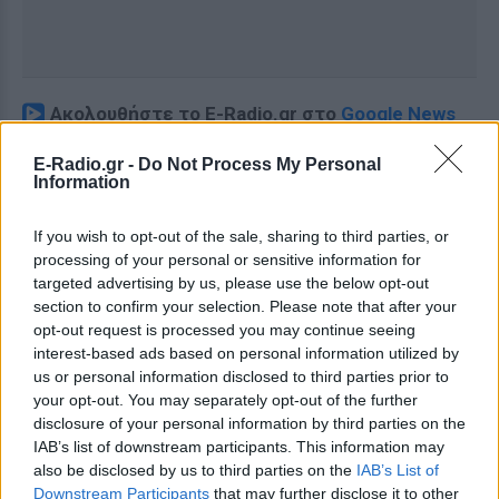
Ακολουθήστε το E-Radio.gr στο
Google News
και μάθετε πρώτοι
τα πιο hot νέα
.
E-Radio.gr -
Do Not Process My Personal
Information
Εσύ μπήκες στο E-Daily.gr; Τα νέα της ημέρας
και ότι σου κάνει κλικ!
If you wish to opt-out of the sale, sharing to third parties, or
processing of your personal or sensitive information for
Ακολουθήστε το E-Radio.gr και στο Instagram
targeted advertising by us, please use the below opt-out
section to confirm your selection. Please note that after your
ΔΙΑΦΗΜΙΣΗ
opt-out request is processed you may continue seeing
interest-based ads based on personal information utilized by
us or personal information disclosed to third parties prior to
your opt-out. You may separately opt-out of the further
disclosure of your personal information by third parties on the
IAB’s list of downstream participants. This information may
also be disclosed by us to third parties on the
IAB’s List of
Downstream Participants
that may further disclose it to other