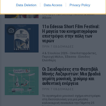
επιστρέφει στο Θέατρο Ιλίσια
Data Deletion
Data Access
Privacy Policy
ΠΡΙΝ 7 ΕΒΔΟΜΆΔΕΣ
Ένα έργο των Jeffrey Hatcher & Mitch
Albom
11ο Edessa Short Film Festival:
Η μαγεία του κινηματογράφου
επιστρέφει στην πόλη των
νερών
ΠΡΙΝ 7 ΕΒΔΟΜΆΔΕΣ
4 & 5 Ιουλίου 2026 - Cine Καταρράκτες,
Περιοχή Μύλοι, Έδεσσα - Είσοδος
Ελεύθερη
Οι Σκιαδαρέσες στο Φεστιβάλ
Μονής Λαζαριστών: Μια βραδιά
γεμάτη μουσική, χιούμορ και
αυθεντική ενέργεια
ΠΡΙΝ 7 ΕΒΔΟΜΆΔΕΣ
Το αγαπημένο μουσικό σχήμα επιστρέφει
στη Θεσσαλονίκη για μια μεγάλη
καλοκαιρινή συναυλία την Πέμπτη 25