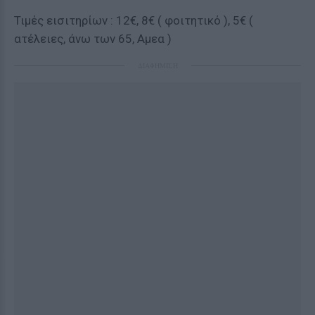
Τιμές εισιτηρίων : 12€, 8€ ( φοιτητικό ), 5€ (
ατέλειες, άνω των 65, Αμεα )
ΔΙΑΦΗΜΙΣΗ