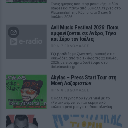
Τρεις ημέρες non-stop μουσικής με δύο
stages και πάνω από 50 καλλιτέχνες στο
Platanenhof της Κύμης, από 3 έως 5
Ιουλίου 2026.
Avli Music Festival 2026: Ποιοι
εμφανίζονται σε Ανδρο, Τήνο
και Σύρο τον Ιούλιο;
ΠΡΙΝ 7 ΕΒΔΟΜΆΔΕΣ
Έξι βραδιές με ζωντανή μουσική στις
Κυκλάδες από τις 17 έως τις 22 Ιουλίου
2026, με εισιτήρια διαθέσιμα στο
ticketmaster.gr.
Akylas – Press Start Tour στη
Μονή Λαζαριστών
ΠΡΙΝ 8 ΕΒΔΟΜΆΔΕΣ
Ο καλλιτέχνης που έγινε viral με το
«Ferto» φέρνει το πιο εκρηκτικό
καλοκαιρινό party στη Θεσσαλονίκη