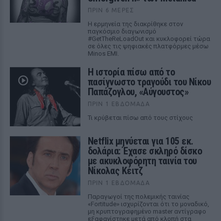
ΠΡΙΝ 6 ΜΈΡΕΣ
Η ερμηνεία της διακρίθηκε στον
παγκόσμιο διαγωνισμό
#GetTheReLoadOut και κυκλοφορεί τώρα
σε όλες τις ψηφιακές πλατφόρμες μέσω
Minos EMI.
Η ιστορία πίσω από το
πασίγνωστο τραγούδι του Νίκου
Παπάζογλου, «Αύγουστος»
ΠΡΙΝ 1 ΕΒΔΟΜΆΔΑ
Τι κρύβεται πίσω από τους στίχους
Netflix μηνύεται για 105 εκ.
δολάρια: Έχασε σκληρό δίσκο
με ακυκλοφόρητη ταινία του
Νίκολας Κέιτζ
ΠΡΙΝ 1 ΕΒΔΟΜΆΔΑ
Παραγωγοί της πολεμικής ταινίας
«Fortitude» ισχυρίζονται ότι το μοναδικό,
μη κρυπτογραφημένο master αντίγραφο
εξαφανίστηκε μετά από κλοπή στα