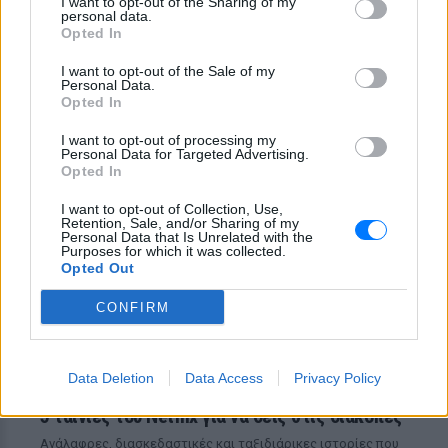
I want to opt-out of the Sharing of my
τραγούδια έχουν πολύ περισσότερες
personal data.
«ζωές» από όσες νομίζαμε
Opted In
Η κωμωδία που σατίρισε τον
I want to opt-out of the Sale of my
νεοπλουτισμό και παραμένει
Personal Data.
επίκαιρη
Opted In
ΠΡΟΧΤΈΣ
I want to opt-out of processing my
Personal Data for Targeted Advertising.
108 επεισόδια γέλιου: Η σειρά του Χάρη
Ρώμα που αξίζει να δούμε ξανά στις
Opted In
επαναλήψεις
I want to opt-out of Collection, Use,
Retention, Sale, and/or Sharing of my
Personal Data that Is Unrelated with the
Purposes for which it was collected.
Opted Out
CONFIRM
Data Deletion
Data Access
Privacy Policy
5 ταινίες του Netflix για να δεις στις διακοπές
Aνάλαφρες, διασκεδαστικές και ταξιδιάρικες ιστορίες που