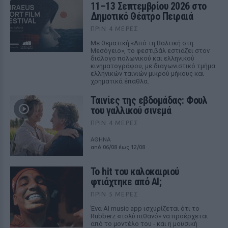
11–13 Σεπτεμβρίου 2026 στο
Δημοτικό Θέατρο Πειραιά
ΠΡΙΝ 4 ΜΈΡΕΣ
Με θεματική «Από τη Βαλτική στη
Μεσόγειο», το φεστιβάλ εστιάζει στον
διάλογο πολωνικού και ελληνικού
κινηματογράφου, με διαγωνιστικό τμήμα
ελληνικών ταινιών μικρού μήκους και
χρηματικά έπαθλα.
Ταινίες της εβδομάδας: Φουλ
του γαλλικού σινεμά
ΠΡΙΝ 4 ΜΈΡΕΣ
ΑΘΗΝΑ
από 06/08 έως 12/08
Το hit του καλοκαιριού
φτιάχτηκε από AI;
ΠΡΙΝ 5 ΜΈΡΕΣ
Ένα AI music app ισχυρίζεται ότι το
Rubberz «πολύ πιθανό» να προέρχεται
από το μοντέλο του - και η μουσική