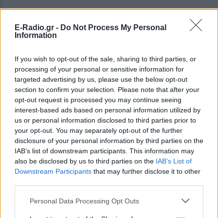
E-Radio.gr -
Do Not Process My Personal
Information
ΔΕΙΤΕ ΕΠΙΣΗΣ
If you wish to opt-out of the sale, sharing to third parties, or
processing of your personal or sensitive information for
targeted advertising by us, please use the below opt-out
ΣΤΗΝ ΙΔΙΑ ΚΑΤΗΓΟΡΙΑ
section to confirm your selection. Please note that after your
opt-out request is processed you may continue seeing
Η ταινία που παραλίγο να
interest-based ads based on personal information utilized by
καταστρέψει την καριέρα της
us or personal information disclosed to third parties prior to
Diane Keaton
your opt-out. You may separately opt-out of the further
ΠΡΙΝ 9 ΏΡΕΣ
disclosure of your personal information by third parties on the
Μία αποτυχία ήταν αρκετή
IAB’s list of downstream participants. This information may
also be disclosed by us to third parties on the
IAB’s List of
5 one‑hit wonders που έγιναν
Downstream Participants
that may further disclose it to other
ξανά διάσημοι από… ατύχημα
third parties.
ΧΤΕΣ
Personal Data Processing Opt Outs
Η τύχη δεν προβλέπεται, αλλά όταν
χαμογελάσει, αποδεικνύει ότι ορισμένα