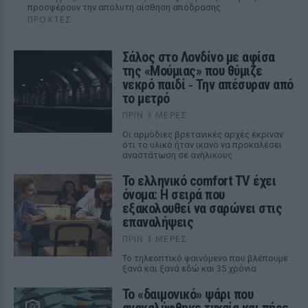
προσφέρουν την απόλυτη αίσθηση απόδρασης
ΠΡΟΧΤΈΣ
Σάλος στο Λονδίνο με αφίσα
της «Μούμιας» που θύμιζε
νεκρό παιδί ‑ Την απέσυραν από
το μετρό
ΠΡΙΝ 3 ΜΈΡΕΣ
Οι αρμόδιες βρετανικές αρχές έκριναν
ότι το υλικό ήταν ικανό να προκαλέσει
αναστάτωση σε ανήλικους
Το ελληνικό comfort TV έχει
όνομα: Η σειρά που
εξακολουθεί να σαρώνει στις
επαναλήψεις
ΠΡΙΝ 3 ΜΈΡΕΣ
Το τηλεοπτικό φαινόμενο που βλέπουμε
ξανά και ξανά εδώ και 35 χρόνια
Το «δαιμονικό» ψάρι που