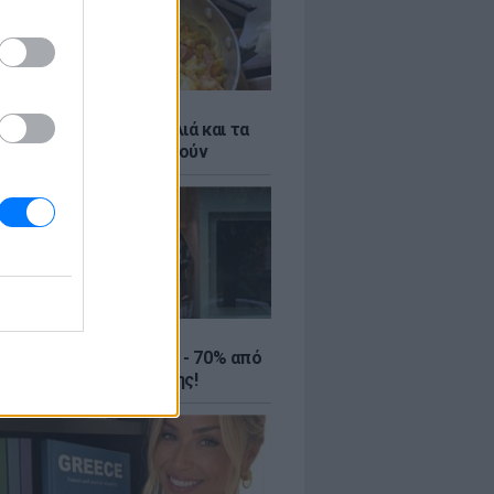
ό γιαούρτι: Μία κουταλιά και τα
led eggs θα απογειωθούν
ΤΕ
ιρινές εκπτώσεις έως - 70% από
αλύτερα eshops ένδυσης!