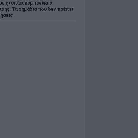
ου χτυπάει καμπανάκι ο
ιδής; Τα σημάδια που δεν πρέπει
οήσεις