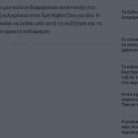
ι μια πολύ ενδιαφέρουσα συνέντευξη στο
Τα ζώδια
 ειλικρίνεια στον Άρη Καβατζίκη για όλα. Η
διαφορ
ύσε να λείπει από αυτή τη συζήτηση και τα
υν αρκετό ενδιαφέρον.
Οι «λευ
ΔΙΑΦΗΜΙΣΗ
Σε ποιε
χρήση κ
Το κόλπ
λίγο πρι
ταξίδι 
στο αερ
Η νέα σχ
συγκατοί
Theron 
Η γυναί
νέος Αϊν
παραλίγο