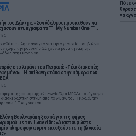
Πότε σ
ΡΙΑ
θυρεοε
να αγν
ρήστος Δάντης: «Συνάδελφοι προσπαθούν να
εχάσουν ότι έγραψα το """"My Number One""""»
ΤΕΣ
συνθέτης μίλησε ανοιχτά για την αχαριστία που βιώνει
ον χώρο της μουσικής, 22 χρόνια μετά τη νίκη της
λάδας στη Eurovision.
εαρός στο λιμάνι του Πειραιά: «Πάω διακοπές
ναν μήνα» ‑ Η απίθανη ατάκα στην κάμερα του
EGA
ΤΕΣ
κάμερα της εκπομπής «Κοινωνία Ώρα MEGA» κατέγραψε
 διασκεδαστική στιγμή από το λιμάνι του Πειραιά, την
ρασκευή 7 Αυγούστου.
 Ελένη Βουλγαράκη ξεσπά για τις φήμες
ωρισμού με τον Ιωαννίδη: «Διασταυρώστε
αμία πληροφορία πριν εκτοξεύσετε τη βλακεία
ας»