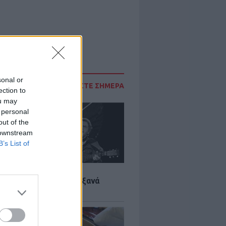
sonal or
ΔΙΑΒΑΣΤΕ ΣΗΜΕΡΑ
ection to
ou may
 personal
out of the
 downstream
B’s List of
LTURE
it wonders που έγιναν ξανά
οι από… ατύχημα