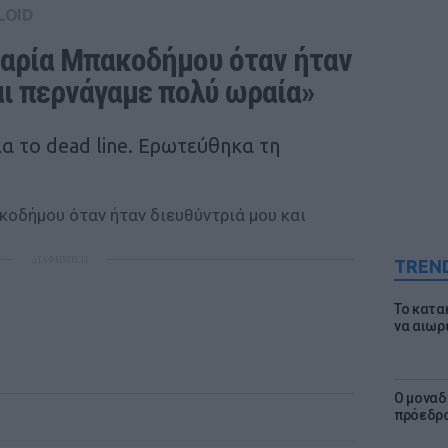
LOID
αρία Μπακοδήμου όταν ήταν 
αι περνάγαμε πολύ ωραία»
α το dead line. Ερωτεύθηκα τη
ΔΙΑΦΗΜΙΣΗ
TREN
Το κατα
να αιωρ
Ο μοναδ
πρόεδρο