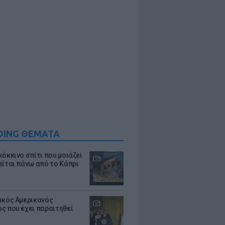
DING ΘΕΜΑΤΑ
κόκκινο σπίτι που μοιάζει
είται πάνω από το Κάπρι
ικός Αμερικανός
ς που έχει παραιτηθεί