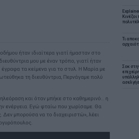
Explaine
Κινέζοι
πολυτέλ
Τι αποκ
αρχαιότ
οδήμου ήταν ιδιαίτερα γιατί ήμασταν στο
 διευθύντρια μου με έναν τρόπο, γιατί ήταν
Σοκ στη
 έγραφα τα κείμενα για το στυλ. Η Μαρία με
επιχείρ
Ερωτεύθηκα τη διευθύντρια, Περνάγαμε πολύ
υπάλληλ
ασελγήσ
τηλεόραση και όταν μπήκε στο καθημερινό… η
ην ενέργεια. Εγώ φταίω που χωρίσαμε. Θα
 Δεν μπορούσα να το διαχειριστώ», λέει
Αργυρόπουλος.