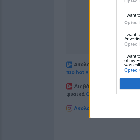
Opted 
I want t
Opted 
I want 
Advertis
Opted 
I want t
of my P
Ακολουθήστε το E-Radio.
was col
Opted 
πιο hot νέα
.
Διαβάστε περισσότερα θ
φυσικά
Celebrities
στο νέο
P
Ακολουθήστε το E-Radio.g