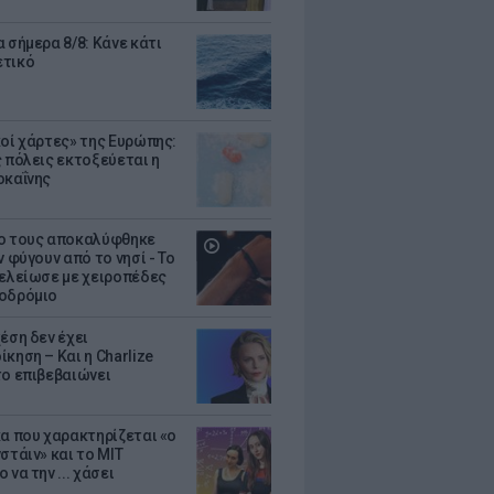
 σήμερα 8/8: Κάνε κάτι
ετικό
κοί χάρτες» της Ευρώπης:
ς πόλεις εκτοξεύεται η
οκαΐνης
ο τους αποκαλύφθηκε
ν φύγουν από το νησί - Το
τελείωσε με χειροπέδες
οδρόμιο
έση δεν έχει
κηση – Και η Charlize
το επιβεβαιώνει
κα που χαρακτηρίζεται «ο
στάιν» και το MIT
 να την ... χάσει