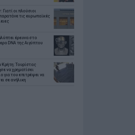
r: Γιατί οι πλούσιοι
 παρατάνε τις ευρωπαϊκές
ειες
αλύπτει έρευνα στο
ερο DNA της Αιγύπτου
ν Κρήτη: Τουρίστας
ησε να χρηματίσει
ο για του επιτρέψει να
ει σε ανήλικη