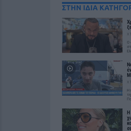
ΣΤΗΝ ΙΔΙΑ ΚΑΤΗΓΟ
Χ
ξ
Χ
Ο 
στ
Ελ
Ν
έ
M
Χ
Η 
τη
Πα
Η
χ
κ
σ