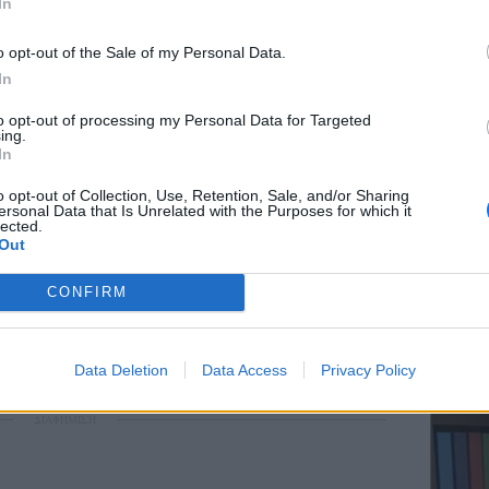
In
o opt-out of the Sale of my Personal Data.
In
ΕΥ ΖΗΝ
to opt-out of processing my Personal Data for Targeted
Ελληνικ
ing.
scramb
In
o opt-out of Collection, Use, Retention, Sale, and/or Sharing
ersonal Data that Is Unrelated with the Purposes for which it
gr στο
Google News
και μάθετε πρώτοι
τα
lected.
Out
CONFIRM
έματα για
Μόδα
,
Ομορφιά
,
Σχέσεις
και
ink.gr
!
ΚΕΡΔΙΣ
Καλοκα
Data Deletion
Data Access
Privacy Policy
τα μεγ
r και στο Instagram
ΔΙΑΦΗΜΙΣΗ