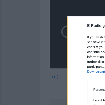
E-Radio.g
If you wish 
sensitive in
confirm you
continue se
information 
further disc
participants
Downstream 
[ΠΗΓΗ]
Persona
I want t