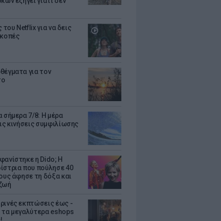
κων εξηγεί γιατί δεν
ς του Netflix για να δεις
ακοπές
θέγματα για τον
το
 σήμερα 7/8: Η μέρα
τις κινήσεις συμφιλίωσης
φανίστηκε η Dido; Η
ίστρια που πούλησε 40
κους άφησε τη δόξα και
ζωή
ρινές εκπτώσεις έως -
 τα μεγαλύτερα eshops
!