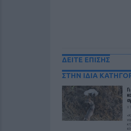
ΔΕΙΤΕ ΕΠΙΣΗΣ
ΣΤΗΝ ΙΔΙΑ ΚΑΤΗΓΟ
Γ
κ
α
Χ
«Κ
να
κτ
εί