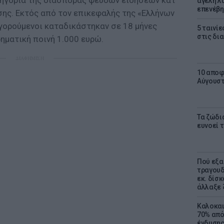
τηγορία της διασποράς ψευδών ειδήσεων κατ’
αγέλη λύ
επενέβη
σης. Εκτός από τον επικεφαλής της «Ελλήνων
ηγορούμενοι καταδικάστηκαν σε 18 μήνες
5 ταινίε
στις δι
ηματική ποινή 1.000 ευρώ.
ΔΙΑΦΗΜΙΣΗ
10 αποφ
Αύγουσ
Τα ζώδια
ευνοεί 
Πού εξα
τραγουδ
εκ. δίσ
άλλαξε 
Καλοκαι
70% από
ένδυσης