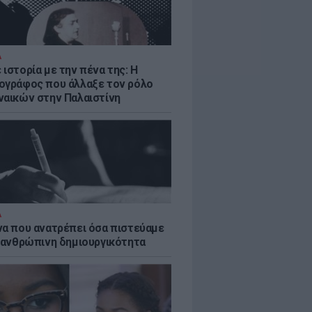
Α
ιστορία με την πένα της: Η
ογράφος που άλλαξε τον ρόλο
ναικών στην Παλαιστίνη
Α
να που ανατρέπει όσα πιστεύαμε
ν ανθρώπινη δημιουργικότητα