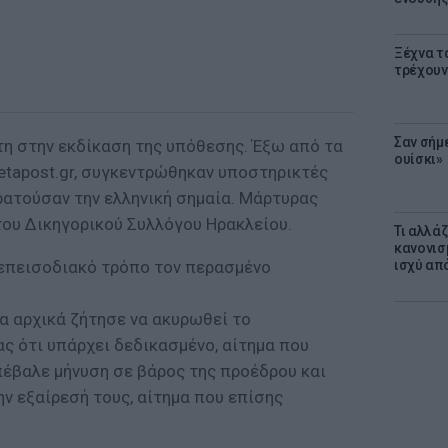
Ξέχνα τ
τρέχουν
Σαν σήμ
η στην εκδίκαση της υπόθεσης. Έξω από τα
ουίσκι»
etapost.gr, συγκεντρώθηκαν υποστηρικτές
ρατούσαν την ελληνική σημαία. Μάρτυρας
του Δικηγορικού Συλλόγου Ηρακλείου.
Τι αλλά
κανονισ
 επεισοδιακό τρόπο τον περασμένο
ισχύ απ
α αρχικά ζήτησε να ακυρωθεί το
ς ότι υπάρχει δεδικασμένο, αίτημα που
πέβαλε μήνυση σε βάρος της προέδρου και
ν εξαίρεσή τους, αίτημα που επίσης