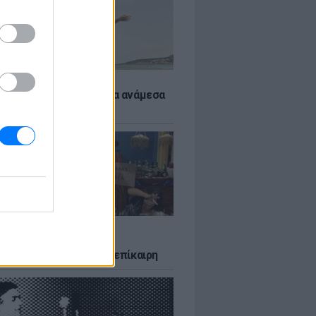
 αποφύγεις το σύγκαμα ανάμεσα
μηρούς
LTURE
δία που σατίρισε τον
υτισμό και παραμένει επίκαιρη