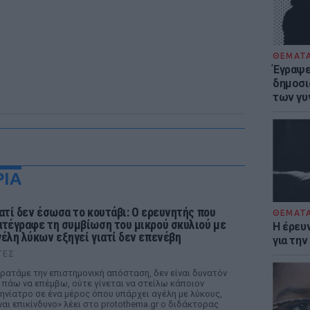
ΘΕΜΑΤ
Έγραψε 
δημοσι
των γυ
ΡΙΑ
ιατί δεν έσωσα το κουτάβι: Ο ερευνητής που
ΘΕΜΑΤ
ατέγραφε τη συμβίωση του μικρού σκυλιού με
Η έρευ
γέλη λύκων εξηγεί γιατί δεν επενέβη
για τη
ΤΕΣ
ρατάμε την επιστημονική απόσταση, δεν είναι δυνατόν
 πάω να επέμβω, ούτε γίνεται να στείλω κάποιον
ηνίατρο σε ένα μέρος όπου υπάρχει αγέλη με λύκους,
ναι επικίνδυνο» λέει στο protothema.gr ο διδάκτορας