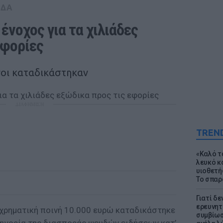
ΑΔΑ
νοχος για τα χιλιάδες 
εφορίες
νοι καταδικάστηκαν
ΔΙΑΦΗΜΙΣΗ
TREN
«Καλό τα
λευκό κ
υιοθετή
Το σπαρ
Γιατί δε
ερευνητ
 χρηματική ποινή 10.000 ευρώ καταδικάστηκε
συμβίωσ