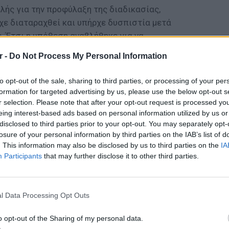
λής για την προφύλαξη της διαδικασίας,
ίχε διαταραχθεί και υπήρχε δυσπιστία μετά
. Έτσι η υπόθεση αναβλήθηκε για να
r -
Do Not Process My Personal Information
to opt-out of the sale, sharing to third parties, or processing of your per
formation for targeted advertising by us, please use the below opt-out s
r selection. Please note that after your opt-out request is processed y
ΔΙΑΦΗΜΙΣΗ
eing interest-based ads based on personal information utilized by us or
disclosed to third parties prior to your opt-out. You may separately opt-
losure of your personal information by third parties on the IAB’s list of
. This information may also be disclosed by us to third parties on the
IA
Participants
that may further disclose it to other third parties.
ΕΥ ΖΗΝ
6 φρού
l Data Processing Opt Outs
εκτός 
o opt-out of the Sharing of my personal data.