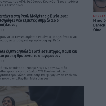
ολογίας του ΑΠΘ, Θεόδωρος Κομηνός - Έχουν πεθάνει
ι έξι λυκόπουλα
ια πάντα στη Ρεάλ Μαδρίτης ο Βινίσιους:
LIFESTY
πογράφει νέο εξαετές συμβόλαιο ο
Η πιο 
ραζιλιάνος
Barack
Οίκο
ΤΕΣ
μφωνα με τον Φαμπρίτσιο Ρομάνο ο Βραζιλιάνος είναι
οιμος να αποδεχτεί την πρόταση της Ρεάλ
eta έξυπνα γυαλιά: Γιατί εστιατόρια, παμπ και
έατρα στη Βρετανία τα απαγορεύουν
ΤΕΣ
ό τον εστιάτορα Τζέρεμι Κινγκ ως την αλυσίδα
therspoons και τον όμιλο ATG Theatres, ολοένα
ρισσότεροι χώροι εστίασης και ψυχαγωγίας κλείνουν
ν πόρτα στα Ray-Ban Meta glasses.