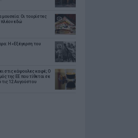
α μουσεία: Οι τουρίστες
 πλέον εδώ
ερα: Η «Εξέγερση του
ζει στις κάψουλες καφέ; Ο
μός της ΕΕ που τίθεται σε
ό τις 12 Αυγούστου