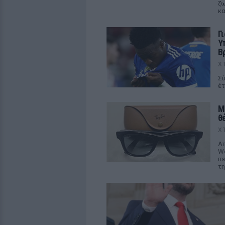
ζω
κα
Γ
Υ
Β
Χ
Σύ
έτ
M
θ
Χ
Απ
We
πε
τη