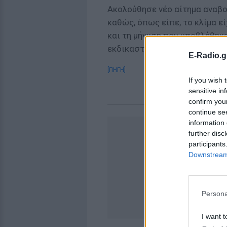
Ακολούθησε νέο αίτημα αναβο
καθώς, όπως είπε, το κλίμα ε
και τη μήνυση που υποβλήθηκε
εκδικαστεί σήμερα.
E-Radio.g
[ΠΗΓΗ]
If you wish 
sensitive in
confirm you
continue se
information 
further disc
participants
Downstream 
Persona
I want t