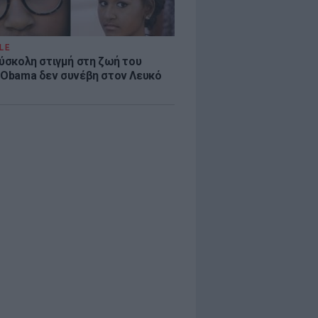
LE
δύσκολη στιγμή στη ζωή του
 Obama δεν συνέβη στον Λευκό