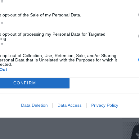
In
gr στο
Google News
και μάθετε πρώτοι
τα
o opt-out of the Sale of my Personal Data.
In
 μπείτε στην
ροή ειδήσεων
του E-Daily.gr
to opt-out of processing my Personal Data for Targeted
ΕΥ ΖΗΝ
ing.
r και στο Instagram
Πώς να
In
στους 
ΔΙΑΦΗΜΙΣΗ
o opt-out of Collection, Use, Retention, Sale, and/or Sharing
ersonal Data that Is Unrelated with the Purposes for which it
lected.
Out
CONFIRM
POP CU
Data Deletion
Data Access
Privacy Policy
Η κωμω
νεοπλο