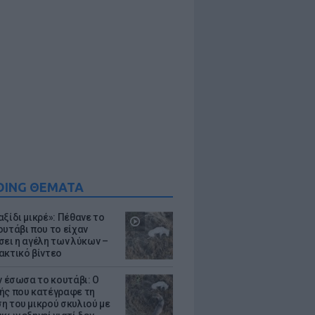
DING ΘΕΜΑΤΑ
ξίδι μικρέ»: Πέθανε το
ουτάβι που το είχαν
σει η αγέλη των λύκων –
ακτικό βίντεο
ν έσωσα το κουτάβι: Ο
ής που κατέγραφε τη
η του μικρού σκυλιού με