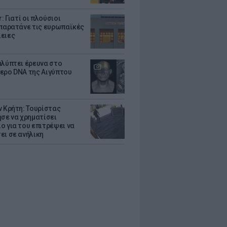
r: Γιατί οι πλούσιοι
 παρατάνε τις ευρωπαϊκές
ειες
αλύπτει έρευνα στο
ερο DNA της Αιγύπτου
ν Κρήτη: Τουρίστας
ησε να χρηματίσει
ο για του επιτρέψει να
ει σε ανήλικη