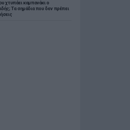
ου χτυπάει καμπανάκι ο
ιδής; Τα σημάδια που δεν πρέπει
οήσεις