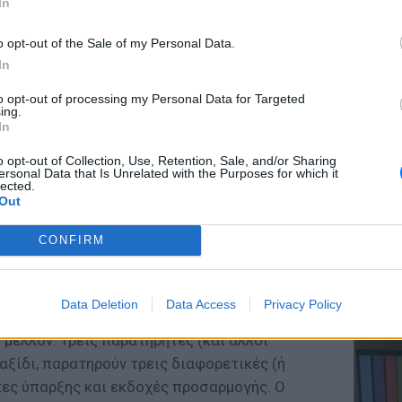
In
 / Fotini Stamatelopoulou (GR), Οδηγός για
o opt-out of the Sale of my Personal Data.
debook on being anything
In
ΕΥ ΖΗΝ
’
to opt-out of processing my Personal Data for Targeted
Ελληνικ
ing.
ατίου
scramb
In
ρόσωπος της πολύ νέας γενιάς, η Φωτεινή
o opt-out of Collection, Use, Retention, Sale, and/or Sharing
ersonal Data that Is Unrelated with the Purposes for which it
-specific έργο επιστημονικής φαντασίας – και
lected.
Out
ικόνα (των Tάσου Χατζή και Ευγένιου
ένα ταξίδι στο μέλλον με τα μάτια μιας
CONFIRM
α. Τι αναζητούν; Μια ιδανική συνθήκη
ΚΕΡΔΙΣ
 την βρουν άραγε;
Καλοκα
Data Deletion
Data Access
Privacy Policy
τα μεγ
τα είναι μια περιπέτεια πιθανοτήτων,
μέλλον. Τρεις παρατηρητές (και άλλοι
ταξίδι, παρατηρούν τρεις διαφορετικές (ή
ες ύπαρξης και εκδοχές προσαρμογής. Ο