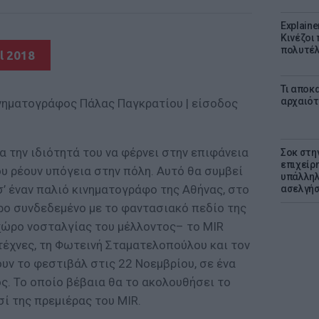
Explaine
Κινέζοι
πολυτέλ
l 2018
Τι αποκ
αρχαιότ
ινηματογράφος Πάλας Παγκρατίου | είσοδος
ια την ιδιότητά του να φέρνει στην επιφάνεια
Σοκ στη
επιχείρ
ου ρέουν υπόγεια στην πόλη. Αυτό θα συμβεί
υπάλληλ
σ’ έναν παλιό κινηματογράφο της Αθήνας, στο
ασελγήσ
ώρο συνδεδεμένο με το φαντασιακό πεδίο της
χώρο νοσταλγίας του μέλλοντος– το MIR
τέχνες, τη Φωτεινή Σταματελοπούλου και τον
υν το φεστιβάλ στις 22 Νοεμβρίου, σε ένα
ς. Το οποίο βέβαια θα το ακολουθήσει το
ί της πρεμιέρας του MIR.