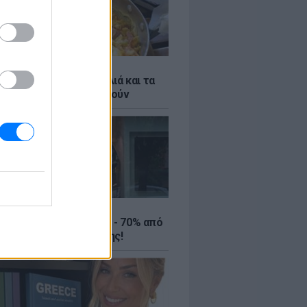
ό γιαούρτι: Μία κουταλιά και τα
led eggs θα απογειωθούν
ΤΕ
ιρινές εκπτώσεις έως - 70% από
αλύτερα eshops ένδυσης!