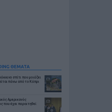
DING ΘΕΜΑΤΑ
κόκκινο σπίτι που μοιάζει
είται πάνω από το Κάπρι
ικός Αμερικανός
ς που έχει παραιτηθεί