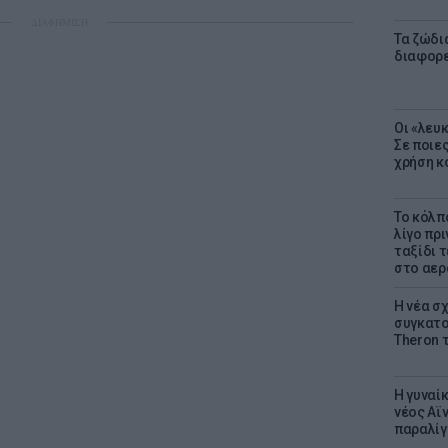
ΔΙΑΦΗΜΙΣΗ
Τα ζώδια
διαφορ
Οι «λευ
Σε ποιε
χρήση κ
Το κόλπ
λίγο πρι
ταξίδι 
στο αερ
Η νέα σχ
συγκατοί
Theron 
Η γυναί
νέος Αϊν
παραλίγο