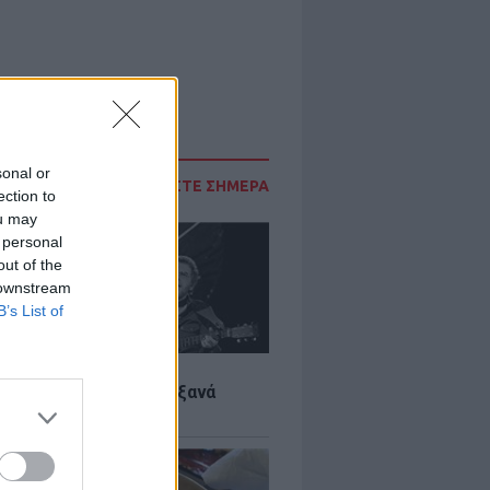
sonal or
ΔΙΑΒΑΣΤΕ ΣΗΜΕΡΑ
ection to
ou may
 personal
out of the
 downstream
B’s List of
LTURE
it wonders που έγιναν ξανά
οι από… ατύχημα