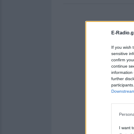
E-Radio.g
If you wish 
sensitive in
confirm you
continue se
information 
further disc
participants
Downstream 
Persona
I want t