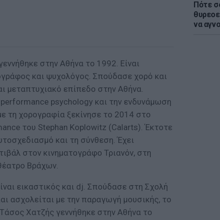
Πότε σ
θυρεοε
να αγν
εννήθηκε στην Αθήνα το 1992. Είναι
ογράφος και ψυχολόγος. Σπούδασε χορό και
αι μεταπτυχιακό επίπεδο στην Αθήνα.
 performance psychology και την ενδυνάμωση
με τη χορογραφία ξεκίνησε το 2014 στο
mance του Stephan Koplowitz (Calarts). Έκτοτε
υτοσχεδιασμό και τη σύνθεση. Έχει
τιβάλ στον κινηματογράφο Τριανόν, στη
θέατρο Βράχων.
ίναι εικαστικός και dj. Σπούδασε στη Σχολή
αι ασχολείται με την παραγωγή μουσικής, το
 Τάσος Χατζής γεννήθηκε στην Αθήνα το