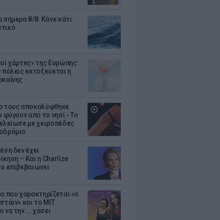
 σήμερα 8/8: Κάνε κάτι
ετικό
κοί χάρτες» της Ευρώπης:
ς πόλεις εκτοξεύεται η
οκαΐνης
ο τους αποκαλύφθηκε
ν φύγουν από το νησί - Το
τελείωσε με χειροπέδες
οδρόμιο
έση δεν έχει
κηση – Και η Charlize
το επιβεβαιώνει
κα που χαρακτηρίζεται «ο
στάιν» και το MIT
 να την ... χάσει