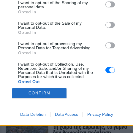
I want to opt-out of the Sharing of my
personal data.
Opted In
I want to opt-out of the Sale of my
Personal Data.
Opted In
I want to opt-out of processing my
Personal Data for Targeted Advertising.
Opted In
I want to opt-out of Collection, Use,
Retention, Sale, and/or Sharing of my
Personal Data that Is Unrelated with the
Purposes for which it was collected.
Opted Out
ΔΕΙΤΕ ΕΠΙΣΗΣ
CONFIRM
ΣΤΗΝ ΙΔΙΑ ΚΑΤΗΓΟΡΙΑ
Data Deletion
Data Access
Privacy Policy
Η παράξενη ελευθερία: Σε αυτή
τη χώρα της Ευρώπης, το γuμνό
δεν θεωρείται πρόκληση