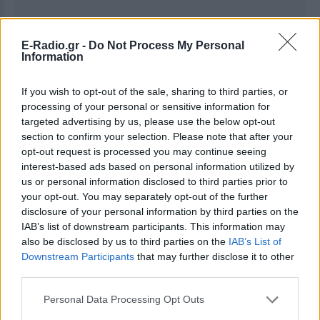
E-Radio.gr -
Do Not Process My Personal
Information
Ακολουθήστε το E-Radio.gr στο
Google News
και μάθετε πρώτοι
τα πιο hot νέα
.
If you wish to opt-out of the sale, sharing to third parties, or
processing of your personal or sensitive information for
Εσύ μπήκες στο E-Daily.gr; Τα νέα της ημέρας
targeted advertising by us, please use the below opt-out
και ότι σου κάνει κλικ!
section to confirm your selection. Please note that after your
opt-out request is processed you may continue seeing
Ακολουθήστε το E-Radio.gr και στο Instagram
interest-based ads based on personal information utilized by
us or personal information disclosed to third parties prior to
ΔΙΑΦΗΜΙΣΗ
your opt-out. You may separately opt-out of the further
disclosure of your personal information by third parties on the
IAB’s list of downstream participants. This information may
also be disclosed by us to third parties on the
IAB’s List of
Downstream Participants
that may further disclose it to other
third parties.
Personal Data Processing Opt Outs