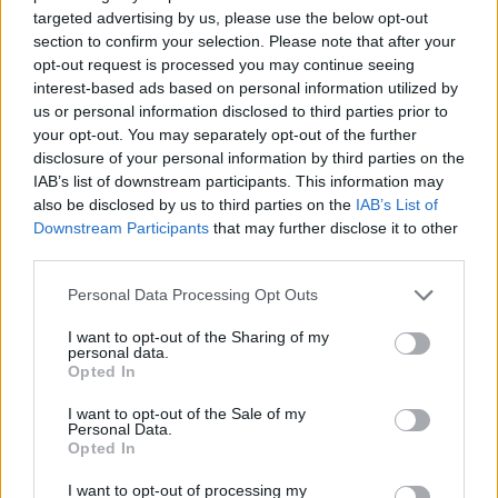
targeted advertising by us, please use the below opt-out
section to confirm your selection. Please note that after your
opt-out request is processed you may continue seeing
interest-based ads based on personal information utilized by
us or personal information disclosed to third parties prior to
your opt-out. You may separately opt-out of the further
disclosure of your personal information by third parties on the
IAB’s list of downstream participants. This information may
also be disclosed by us to third parties on the
IAB’s List of
Κατολισθήσεις στο οδικό δίκτυο Κλειτορία –
Downstream Participants
that may further disclose it to other
Τρίπολη
third parties.
Κατολισθήσεις βράχων σημειώθηκαν στο οδικό
Personal Data Processing Opt Outs
δίκτυο Κλειτορία προς Τρίπολη, λόγω των έντονων
I want to opt-out of the Sharing of my
personal data.
βροχοπτώσεων. Οι αρχές προειδοποιούν τους
Opted In
οδηγούς να είναι ιδιαίτερα προσεκτικοί ενώ για την
αποκατάσταση του δικτύου έχει τεθεί σε
I want to opt-out of the Sale of my
Personal Data.
εγρήγορση ο μηχανισμός της δημοτικής ενότητας
Opted In
Κλειτορίας και το Α.Τ. Κλειτορίας.
I want to opt-out of processing my