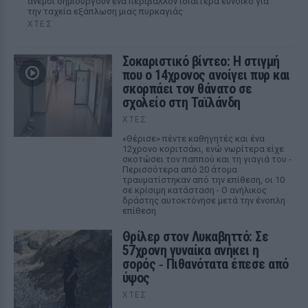
άνεμοι δημιουργούν ένα περιβάλλον ιδιαίτερα ευνοϊκό για
την ταχεία εξάπλωση μιας πυρκαγιάς
ΧΤΕΣ
Σοκαριστικό βίντεο: Η στιγμή
που ο 14χρονος ανοίγει πυρ και
σκορπάει τον θάνατο σε
σχολείο στη Ταϊλάνδη
ΧΤΕΣ
«Θέρισε» πέντε καθηγητές και ένα
12χρονο κοριτσάκι, ενώ νωρίτερα είχε
σκοτώσει τον παππού και τη γιαγιά του -
Περισσότερα από 20 άτομα
τραυματίστηκαν από την επίθεση, οι 10
σε κρίσιμη κατάσταση - Ο ανήλικος
δράστης αυτοκτόνησε μετά την ένοπλη
επίθεση
Θρίλερ στον Λυκαβηττό: Σε
57χρονη γυναίκα ανήκει η
σορός ‑ Πιθανότατα έπεσε από
ύψος
ΧΤΕΣ