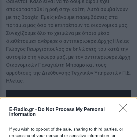
φαίνεται. Καλό είναι να το δούμε αφού έχει
αποκατασταθεί η ροή στην κοίτη. Αυτά συμβαίνουν
με τις βροχές. Εμείς κάνουμε παρεμβάσεις στα
ποτάμια μας όσο το επιτρέπουν τα οικονομικά μας.
Συνεχίζουμε όλο το χειμώνα με όποιο μέσο
διαθέτουμε» ανέφερε ο αντιπεριφερειάρχης Ηλείας
Γιώργος Γεωργιόπουλος σε δηλώσεις του κατά την
αυτοψία στη γέφυρα μαζί με τον αντιπεριφερειάρχη
Οικονομικών Παναγιώτη Μπράμο και τους
αρμόδιους της Διεύθυνσης Τεχνικών Υπηρεσιών Π.Ε.
Ηλείας.
E-Radio.gr -
Do Not Process My Personal
Information
If you wish to opt-out of the sale, sharing to third parties, or
processing of your personal or sensitive information for