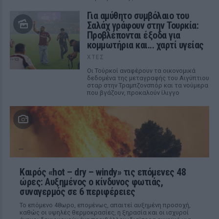
Για αμύθητο συμβόλαιο του
Σαλάχ γράφουν στην Τουρκία:
Προβλέπονται έξοδα για
κομμωτήρια και... χαρτί υγείας
ΧΤΕΣ
Οι Τούρκοί αναφέρουν τα οικονομικά
δεδομένα της μεταγραφής του Αιγύπτιου
σταρ στην Τραμπζονσπόρ και τα νούμερα
που βγάζουν, προκαλούν ίλιγγο
Καιρός «hot – dry – windy» τις επόμενες 48
ώρες: Αυξημένος ο κίνδυνος φωτιάς,
συναγερμός σε 6 περιφέρειες
Το επόμενο 48ωρο, επομένως, απαιτεί αυξημένη προσοχή,
καθώς οι υψηλές θερμοκρασίες, η ξηρασία και οι ισχυροί