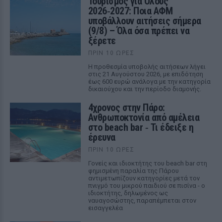
Τουρισμός για Όλους
2026‑2027: Ποια ΑΦΜ
υποβάλλουν αιτήσεις σήμερα
(9/8) – Όλα όσα πρέπει να
ξέρετε
ΠΡΙΝ 10 ΏΡΕΣ
Η προθεσμία υποβολής αιτήσεων λήγει
στις 21 Αυγούστου 2026, με επιδότηση
έως 600 ευρώ ανάλογα με την κατηγορία
δικαιούχου και την περίοδο διαμονής.
4χρονος στην Πάρο:
Ανθρωποκτονία από αμέλεια
στο beach bar ‑ Τι έδειξε η
έρευνα
ΠΡΙΝ 10 ΏΡΕΣ
Γονείς και ιδιοκτήτης του beach bar στη
φημισμένη παραλία της Πάρου
αντιμετωπίζουν κατηγορίες μετά τον
πνιγμό του μικρού παιδιού σε πισίνα - ο
ιδιοκτήτης, δηλωμένος ως
ναυαγοσώστης, παραπέμπεται στον
εισαγγελέα