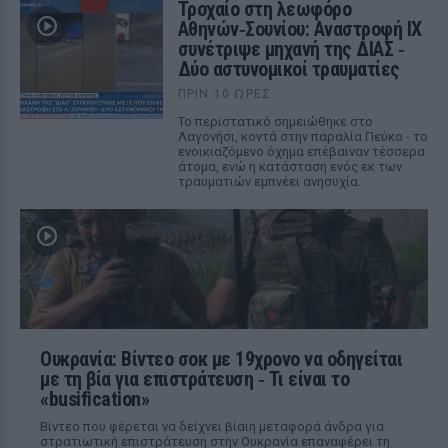
Τροχαίο στη λεωφόρο
Αθηνών‑Σουνίου: Αναστροφή ΙΧ
συνέτριψε μηχανή της ΔΙΑΣ ‑
Δύο αστυνομικοί τραυματίες
ΠΡΙΝ 10 ΏΡΕΣ
Το περιστατικό σημειώθηκε στο
Λαγονήσι, κοντά στην παραλία Πεύκο - το
ενοικιαζόμενο όχημα επέβαιναν τέσσερα
άτομα, ενώ η κατάσταση ενός εκ των
τραυματιών εμπνέει ανησυχία.
Ουκρανία: Βίντεο σοκ με 19χρονο να οδηγείται
με τη βία για επιστράτευση ‑ Τι είναι το
«busification»
Βίντεο που φέρεται να δείχνει βίαιη μεταφορά άνδρα για
στρατιωτική επιστράτευση στην Ουκρανία επαναφέρει τη