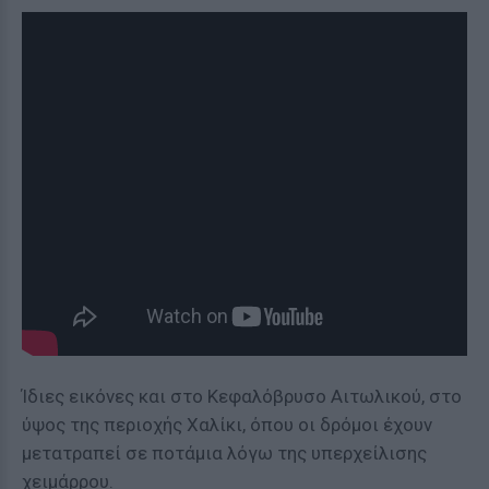
Ίδιες εικόνες και στο Κεφαλόβρυσο Αιτωλικού, στο
ύψος της περιοχής Χαλίκι, όπου οι δρόμοι έχουν
μετατραπεί σε ποτάμια λόγω της υπερχείλισης
χειμάρρου.