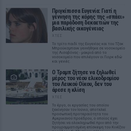
Πριγκίπισσα Ευγενία: Γιατί η
γέννηση της κόρης της «σπάει»
μια παράδοση δεκαετιών της
βασιλικής οικογένειας
ΧΤΕΣ
Το τρίτο παιδί της Ευγενίας και του Τζακ
Μπρούκσμπανκ γεννήθηκε σε νοσοκομείο
της Λισαβόνας - μακριά από το
νοσοκομείο που επιλέγουν οι Γιορκ εδώ
και γενιές.
Ο Τραμπ ζήτησε να ξηλωθεί
μέρος του νέου ελικοδρομίου
του Λευκού Οίκου, δεν του
άρεσε η κλίση
ΧΤΕΣ
Το έργο, οι εργασίες του οποίου
ξεκίνησαν τον Ιούνιο, αποτελεί
προσωπική προτεραιότητα του
Αμερικανού προέδρου, ο οποίος έχει
ζητήσει να ολοκληρωθεί πριν από την
προγραμματισμένη επίσκεψη του Κινέζου