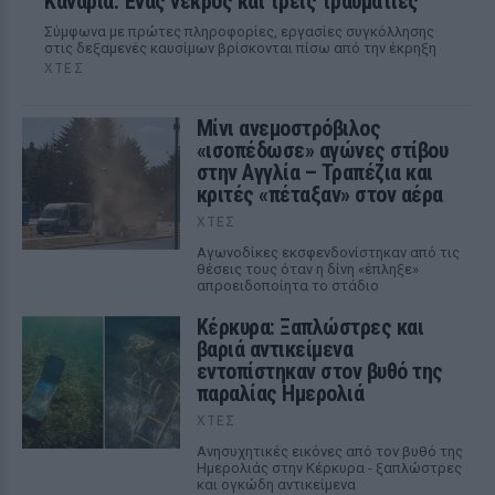
Κανάρια: Ένας νεκρός και τρεις τραυματίες
Σύμφωνα με πρώτες πληροφορίες, εργασίες συγκόλλησης
στις δεξαμενές καυσίμων βρίσκονται πίσω από την έκρηξη
ΧΤΕΣ
Μίνι ανεμοστρόβιλος
«ισοπέδωσε» αγώνες στίβου
στην Αγγλία – Τραπέζια και
κριτές «πέταξαν» στον αέρα
ΧΤΕΣ
Αγωνοδίκες εκσφενδονίστηκαν από τις
θέσεις τους όταν η δίνη «έπληξε»
απροειδοποίητα το στάδιο
Κέρκυρα: Ξαπλώστρες και
βαριά αντικείμενα
εντοπίστηκαν στον βυθό της
παραλίας Ημερολιά
ΧΤΕΣ
Ανησυχητικές εικόνες από τον βυθό της
Ημερολιάς στην Κέρκυρα - ξαπλώστρες
και ογκώδη αντικείμενα