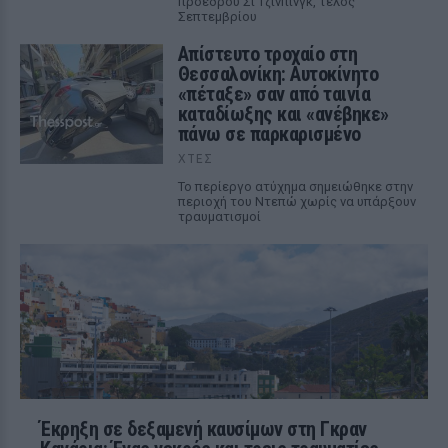
προέδρου Σι Τζινπίνγκ, τέλος
Σεπτεμβρίου
Απίστευτο τροχαίο στη
Θεσσαλονίκη: Αυτοκίνητο
«πέταξε» σαν από ταινία
καταδίωξης και «ανέβηκε»
πάνω σε παρκαρισμένο
ΧΤΕΣ
Το περίεργο ατύχημα σημειώθηκε στην
περιοχή του Ντεπώ χωρίς να υπάρξουν
τραυματισμοί
Έκρηξη σε δεξαμενή καυσίμων στη Γκραν