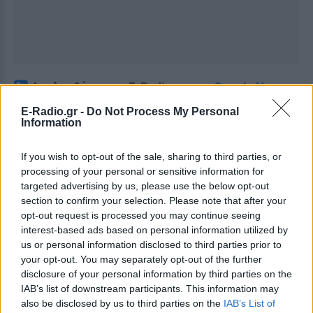
Ακολουθήστε το E-Radio.gr στο
Google News
και μάθετε πρώτοι
τα πιο hot νέα
.
E-Radio.gr -
Do Not Process My Personal
Information
Για ακόμη περισσότερα
νέα
, μπείτε στην
ροή
ειδήσεων
του E-Daily.gr
If you wish to opt-out of the sale, sharing to third parties, or
processing of your personal or sensitive information for
Ακολουθήστε το E-Radio.gr και στο Instagram
targeted advertising by us, please use the below opt-out
section to confirm your selection. Please note that after your
ΔΙΑΦΗΜΙΣΗ
opt-out request is processed you may continue seeing
interest-based ads based on personal information utilized by
us or personal information disclosed to third parties prior to
your opt-out. You may separately opt-out of the further
disclosure of your personal information by third parties on the
IAB’s list of downstream participants. This information may
also be disclosed by us to third parties on the
IAB’s List of