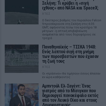
Σελήνη: Τι κρύβει η «σιγή
ιχθύος» από NASA και SpaceX;
ΧΤΕΣ
Ο δεύτερος βαθμός του πυραύλου Falcon
9 προσέκρουσε στη Σελήνη στις 6:35
GMT, αφήνοντας πίσω του κρατήρα 18
μέτρων - η οπτική επιβεβαίωση
αναμένεται από τους δορυφόρους σε
τροχιά
Παναθηναϊκός – ΤΣΣΚΑ 1948:
Ενός λεπτού σιγή στη μνήμη
των πυροσβεστών που έχασαν
τη ζωή τους
ΧΤΕΣ
Οι «πράσινοι« θα τιμήσουν όσους έπεσαν
εν ώρα καθήκοντος
Αμπντούλ Ελ‑Σαγέντ: Ένας
γιατρός από το Μίσιγκαν που
δημιουργεί πονοκέφαλο εκτός
από τον Λευκό Οίκο και στους
Δημοκρατικούς