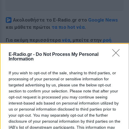
Ακολουθήστε το E-Radio.gr στο
Google News
και μάθετε πρώτοι
τα πιο hot νέα
.
Για ακόμη περισσότερα
νέα
, μπείτε στην
ροή
ειδήσεων
του E-Daily.gr
E-Radio.gr -
Do Not Process My Personal
Information
Ακολουθήστε το E-Radio.gr και στο Instagram
ΔΙΑΦΗΜΙΣΗ
If you wish to opt-out of the sale, sharing to third parties, or
processing of your personal or sensitive information for
targeted advertising by us, please use the below opt-out
section to confirm your selection. Please note that after your
opt-out request is processed you may continue seeing
interest-based ads based on personal information utilized by
us or personal information disclosed to third parties prior to
your opt-out. You may separately opt-out of the further
disclosure of your personal information by third parties on the
IAB’s list of downstream participants. This information may