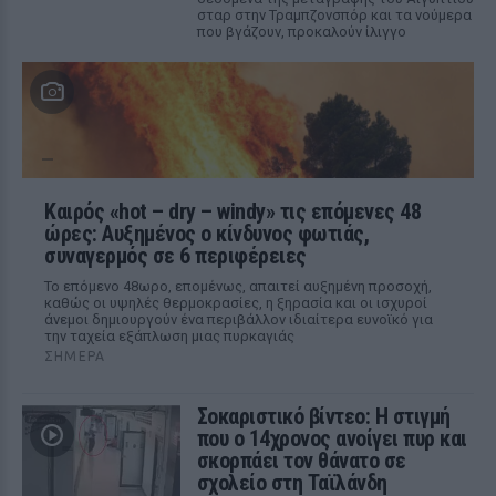
σταρ στην Τραμπζονσπόρ και τα νούμερα
που βγάζουν, προκαλούν ίλιγγο
Καιρός «hot – dry – windy» τις επόμενες 48
ώρες: Αυξημένος ο κίνδυνος φωτιάς,
συναγερμός σε 6 περιφέρειες
Το επόμενο 48ωρο, επομένως, απαιτεί αυξημένη προσοχή,
καθώς οι υψηλές θερμοκρασίες, η ξηρασία και οι ισχυροί
άνεμοι δημιουργούν ένα περιβάλλον ιδιαίτερα ευνοϊκό για
την ταχεία εξάπλωση μιας πυρκαγιάς
ΣΉΜΕΡΑ
Σοκαριστικό βίντεο: Η στιγμή
που ο 14χρονος ανοίγει πυρ και
σκορπάει τον θάνατο σε
σχολείο στη Ταϊλάνδη