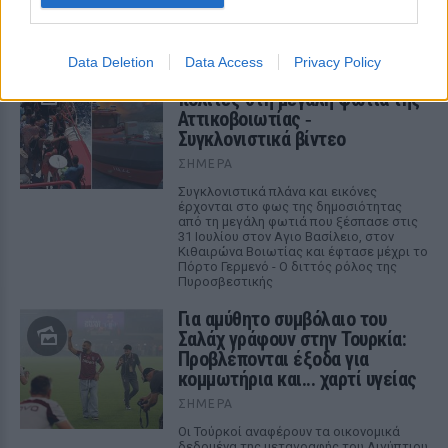
Πώς στήθηκε η αεροπορική γέφυρα
σωτηρίας
Data Deletion
Data Access
Privacy Policy
Πώς η Πυροσβεστική διέσωσε
πολίτες στη μεγάλη φωτιά της
Αττικοβοιωτίας ‑
Συγκλονιστικά βίντεο
ΣΉΜΕΡΑ
Συγκλονιστικά πλάνα και εικόνες
έρχονται στο φως της δημοσιότητας
από τη μεγάλη φωτιά που ξέσπασε στις
31 Ιουλίου στον Αγιο Βασίλειο, στον
Κιθαιρώνα Βοιωτίας και έφτασε μέχρι το
Πόρτο Γερμενό - Ο διττός ρόλος της
Πυροσβεστικής
Για αμύθητο συμβόλαιο του
Σαλάχ γράφουν στην Τουρκία:
Προβλέπονται έξοδα για
κομμωτήρια και... χαρτί υγείας
ΣΉΜΕΡΑ
Οι Τούρκοί αναφέρουν τα οικονομικά
δεδομένα της μεταγραφής του Αιγύπτιου