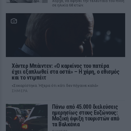
Χόρχε, να αφήνει την τελευταία του πνοή
σε ηλικία 68 ετών.
Χάντερ Μπάιντεν: «Ο καρκίνος του πατέρα
έχει εξαπλωθεί στα οστά» – Η χάρη, ο εθισμός
και το ντιμπέιτ
«Σοκαρίστηκα. Ήξερα ότι κάτι δεν πήγαινε καλά»
ΣΉΜΕΡΑ
Πάνω από 45.000 διελεύσεις
ημερησίως στους Ευζώνους:
Μαζική άφιξη τουριστών από
τα Βαλκάνια