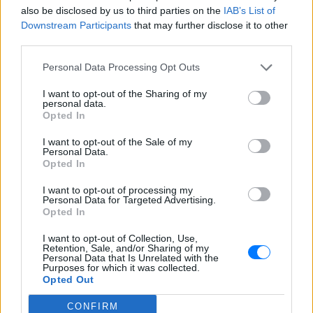
also be disclosed by us to third parties on the
IAB’s List of
Downstream Participants
that may further disclose it to other
third parties.
Personal Data Processing Opt Outs
I want to opt-out of the Sharing of my
personal data.
Opted In
I want to opt-out of the Sale of my
Personal Data.
Opted In
I want to opt-out of processing my
ΔΕΙΤΕ ΕΠΙΣΗΣ
Personal Data for Targeted Advertising.
Opted In
ΣΤΗΝ ΙΔΙΑ ΚΑΤΗΓΟΡΙΑ
I want to opt-out of Collection, Use,
Retention, Sale, and/or Sharing of my
Personal Data that Is Unrelated with the
Ιστορική μεταφορά 30
Purposes for which it was collected.
φαλαινών μπελούγκα από τον
Opted Out
Καναδά στις ΗΠΑ
CONFIRM
ΣΉΜΕΡΑ