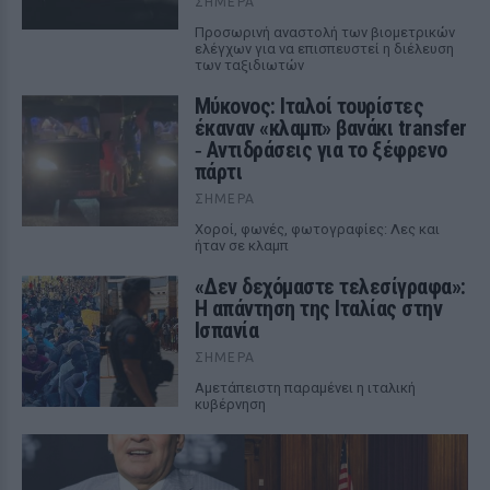
ΣΉΜΕΡΑ
Προσωρινή αναστολή των βιομετρικών
ελέγχων για να επισπευστεί η διέλευση
των ταξιδιωτών
Μύκονος: Ιταλοί τουρίστες
έκαναν «κλαμπ» βανάκι transfer
‑ Αντιδράσεις για το ξέφρενο
πάρτι
ΣΉΜΕΡΑ
Χοροί, φωνές, φωτογραφίες: Λες και
ήταν σε κλαμπ
«Δεν δεχόμαστε τελεσίγραφα»:
Η απάντηση της Ιταλίας στην
Ισπανία
ΣΉΜΕΡΑ
Αμετάπειστη παραμένει η ιταλική
κυβέρνηση