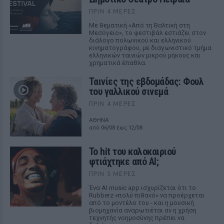
ΠΡΙΝ 4 ΜΈΡΕΣ
Με θεματική «Από τη Βαλτική στη
Μεσόγειο», το φεστιβάλ εστιάζει στον
διάλογο πολωνικού και ελληνικού
κινηματογράφου, με διαγωνιστικό τμήμα
ελληνικών ταινιών μικρού μήκους και
χρηματικά έπαθλα.
Ταινίες της εβδομάδας: Φουλ
του γαλλικού σινεμά
ΠΡΙΝ 4 ΜΈΡΕΣ
ΑΘΗΝΑ
από 06/08 έως 12/08
Το hit του καλοκαιριού
φτιάχτηκε από AI;
ΠΡΙΝ 5 ΜΈΡΕΣ
Ένα AI music app ισχυρίζεται ότι το
Rubberz «πολύ πιθανό» να προέρχεται
από το μοντέλο του - και η μουσική
βιομηχανία αναρωτιέται αν η χρήση
τεχνητής νοημοσύνης πρέπει να