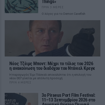
Things»
ΠΡΙΝ 3 ΜΈΡΕΣ
Ο λόγος για το Demon Cavefish
Νέος Τζέιμς Μποντ: Μέχρι το τέλος του 2026
η ανακοίνωση του διαδόχου του Ντάνιελ Κρεγκ
Η παραγωγός Έιμι Πάσκαλ αποκαλύπτει ότι η επιλογή του
νέου 007 γίνεται με απόλυτη προσοχή
ΠΡΙΝ 4 ΜΈΡΕΣ
3ο Piraeus Port Film Festival:
11–13 Σεπτεμβρίου 2026 στο
Δημοτικό Θέατρο Πειραιά