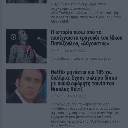
Η ερμηνεία της διακρίθηκε στον
παγκόσμιο διαγωνισμό
#GetTheReLoadOut και κυκλοφορεί τώρα
σε όλες τις ψηφιακές πλατφόρμες μέσω
Minos EMI.
Η ιστορία πίσω από το
πασίγνωστο τραγούδι του Νίκου
Παπάζογλου, «Αύγουστος»
ΠΡΙΝ 1 ΕΒΔΟΜΆΔΑ
Τι κρύβεται πίσω από τους στίχους
Netflix μηνύεται για 105 εκ.
δολάρια: Έχασε σκληρό δίσκο
με ακυκλοφόρητη ταινία του
Νίκολας Κέιτζ
ΠΡΙΝ 1 ΕΒΔΟΜΆΔΑ
Παραγωγοί της πολεμικής ταινίας
«Fortitude» ισχυρίζονται ότι το μοναδικό,
μη κρυπτογραφημένο master αντίγραφο
εξαφανίστηκε μετά από κλοπή στα
κεντρικά γραφεία της πλατφόρμας στο
Λος Αντζελες.