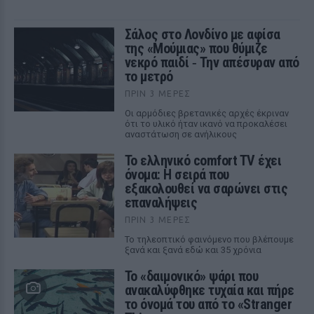
Σάλος στο Λονδίνο με αφίσα
της «Μούμιας» που θύμιζε
νεκρό παιδί ‑ Την απέσυραν από
το μετρό
ΠΡΙΝ 3 ΜΈΡΕΣ
Οι αρμόδιες βρετανικές αρχές έκριναν
ότι το υλικό ήταν ικανό να προκαλέσει
αναστάτωση σε ανήλικους
Το ελληνικό comfort TV έχει
όνομα: Η σειρά που
εξακολουθεί να σαρώνει στις
επαναλήψεις
ΠΡΙΝ 3 ΜΈΡΕΣ
Το τηλεοπτικό φαινόμενο που βλέπουμε
ξανά και ξανά εδώ και 35 χρόνια
Το «δαιμονικό» ψάρι που
ανακαλύφθηκε τυχαία και πήρε
το όνομά του από το «Stranger