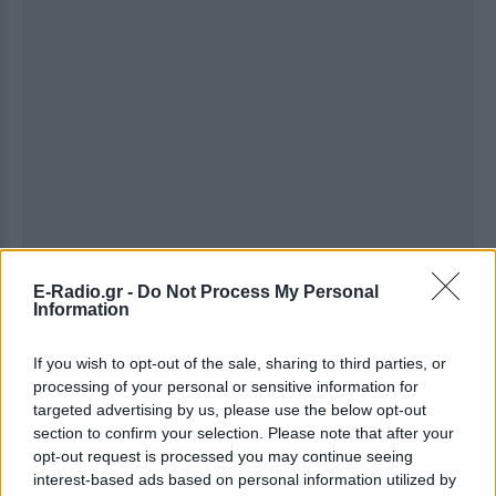
E-Radio.gr -
Do Not Process My Personal
Information
Ακολουθήστε το E-Radio.gr στο
Google News
If you wish to opt-out of the sale, sharing to third parties, or
και μάθετε πρώτοι
τα πιο hot νέα
.
processing of your personal or sensitive information for
targeted advertising by us, please use the below opt-out
Εσύ μπήκες στο E-Daily.gr; Τα νέα της ημέρας
section to confirm your selection. Please note that after your
και ότι σου κάνει κλικ!
opt-out request is processed you may continue seeing
interest-based ads based on personal information utilized by