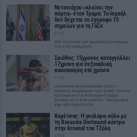
Νετανιάχου «κλείνει την
πόρτα» στον Τραμπ: Το Ισραήλ
δεν δέχεται το έγγραφο 15
σημείων για τη Γάζα
ΧΤΕΣ
Υπό την πίεση των ακροδεξιών εταίρων
του στην κυβέρνηση
Σκιάθος: 15χρονος καταγγέλλει
17χρονο για σεξουαλική
κακοποίηση επί χρόνια
ΧΤΕΣ
Η υπόθεση αποκαλύφθηκε όταν ο
ανήλικος ενημέρωσε τους γονείς του και
προσέφυγε στο Αστυνομικό Τμήμα
Σκιάθου στις 8 Αυγούστου - δικογραφία
έχει ήδη σχηματιστεί.
Καρέτσας: Η γκολάρα‑σόλο με
τη Borussia Dortmund κόντρα
στην Arsenal του Τζόλη
ΧΤΕΣ