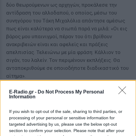
δύο θεωρούμενων ως αρχηγών, προκάλεσε την
αντίδραση του αλλοδαπού, ο οποίος, μέσω του
συνηγόρου του Τάκη Μιχαλόλια απάντησε αμέσως
πως είναι καλύτερα να σιωπά παρά να μιλά: «Οι εις
βάρος μου υπαινιγμοί, πέραν του ότι βρίθουν
ανακριβειών είναι και αφελείς και πράξεις
απελπισίας. Τελειώνω με μία φράση: Κάλλιον το
σιγάν, του λαλείν. Τον περιμένουν εκπλήξεις. Θα
ανταποκριθούμε σε οποιοδήποτε διαδικαστικό του
αίτημα».
Ο ενεχυροδανειστής παρέδωσε στην δικαστική
E-Radio.gr -
Do Not Process My Personal
λειτουργό πολυσέλιδο υπόμνημα στο οποίο
Information
αναπτύσσει τους ισχυρισμούς του που κινούνται
If you wish to opt-out of the sale, sharing to third parties, or
κυρίως σε δύο άξονες: Ότι δεν τίθεται θέμα
processing of your personal or sensitive information for
λαθρεμπορίας αλλά νόμιμων εξαγωγών και ότι δεν
targeted advertising by us, please use the below opt-out
υπάρχει απώλεια του Δημοσίου καθώς οι εξαγωγές
section to confirm your selection. Please note that after your