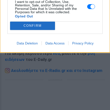
I want to opt-out of Collection, Use,
Retention, Sale, and/or Sharing of my
Personal Data that Is Unrelated with the
Purposes for which it was collected.
Opted Out
CONFIRM
Ακολουθήστε το E-Radio.gr στο
Google News
και μάθετε πρώτοι
τα πιο hot νέα
.
Data Deletion
Data Access
Privacy Policy
Για ακόμη περισσότερα
νέα
, μπείτε στην
ροή
ειδήσεων
του E-Daily.gr
Ακολουθήστε το E-Radio.gr και στο Instagram
ΔΙΑΦΗΜΙΣΗ