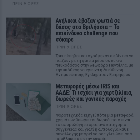
ΠΡΙΝ 9 ΏΡΕΣ
Ανήλικοι έβαζαν φωτιά σε
δάσος στα Βριλήσσια – Το
επικίνδυνο challenge που
σόκαρε
ΠΡΙΝ 9 ΏΡΕΣ
Τρεις έφηβοι καταγράφηκαν σε βίντεο να
παίζουν με τη φωτιά μέσα σε πυκνό
πευκοδάσος στην λεωφόρο Πεντέλης, με
την υπόθεση να ερευνά η Διεύθυνση
Αντιμετώπισης Εγκλημάτων Εμπρησμού.
Μεταφορές μέσω IRIS και
ΑΑΔΕ: Τι ισχύει για χαρτζιλίκια,
δωρεές και γονικές παροχές
ΠΡΙΝ 9 ΏΡΕΣ
Φοροτεχνικός εξηγεί πότε μια μεταφορά
χρημάτων θεωρείται δωρεά, ποια είναι
τα αφορολόγητα όρια ανά κατηγορία
συγγένειας και γιατί η αιτιολογία κάθε
συναλλαγής μπορεί να σας γλιτώσει από
προβλήματα με την εφορία.