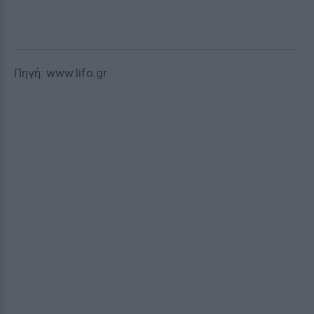
Πηγή: www.lifo.gr