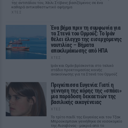
της αντιπάλου του, Χέιλι Στίβενς βασιζόμενος σε ένα
καθαρά αντικαθεστωτικό αφήγημα
ΧΤΕΣ
Ένα βήμα πριν τη συμφωνία για
τα Στενά του Ορμούζ: Το Ιράν
θέλει έλεγχο της εισερχόμενης
ναυτιλίας – Βήματα
αποκλιμάκωσης από ΗΠΑ
ΧΤΕΣ
Ιράν και Ομάν βρίσκονται στο τελικό
στάδιο προετοιμασίας κοινής
ανακοίνωσης για τα Στενά του Ορμούζ
Πριγκίπισσα Ευγενία: Γιατί η
γέννηση της κόρης της «σπάει»
μια παράδοση δεκαετιών της
βασιλικής οικογένειας
ΧΤΕΣ
Το τρίτο παιδί της Ευγενίας και του Τζακ
Μπρούκσμπανκ γεννήθηκε σε νοσοκομείο
της Λισαβόνας - μακριά από το