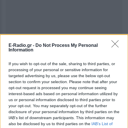
E-Radio.gr -
Do Not Process My Personal
Information
Ακολουθήστε το E-Radio.gr στο
Google News
If you wish to opt-out of the sale, sharing to third parties, or
και μάθετε πρώτοι
τα πιο hot νέα
.
processing of your personal or sensitive information for
targeted advertising by us, please use the below opt-out
Για ακόμη περισσότερα
νέα
, μπείτε στην
ροή
section to confirm your selection. Please note that after your
ειδήσεων
του E-Daily.gr
opt-out request is processed you may continue seeing
interest-based ads based on personal information utilized by
Ακολουθήστε το E-Radio.gr και στο Instagram
us or personal information disclosed to third parties prior to
your opt-out. You may separately opt-out of the further
ΔΙΑΦΗΜΙΣΗ
disclosure of your personal information by third parties on the
IAB’s list of downstream participants. This information may
also be disclosed by us to third parties on the
IAB’s List of