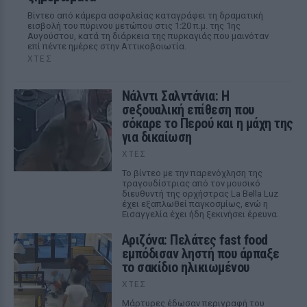
Βίντεο από κάμερα ασφαλείας καταγράφει τη δραματική
εισβολή του πύρινου μετώπου στις 1:20 π.μ. της 1ης
Αυγούστου, κατά τη διάρκεια της πυρκαγιάς που μαινόταν
επί πέντε ημέρες στην Αττικοβοιωτία.
ΧΤΕΣ
Νάλντι Σαλντάνια: Η
σeξουαλική επίθεση που
σόκαρε το Περού και η μάχη της
για δικαίωση
ΧΤΕΣ
Το βίντεο με την παρενόχληση της
τραγουδίστριας από τον μουσικό
διευθυντή της ορχήστρας La Bella Luz
έχει εξαπλωθεί παγκοσμίως, ενώ η
Εισαγγελία έχει ήδη ξεκινήσει έρευνα.
Αριζόνα: Πελάτες fast food
εμπόδισαν ληστή που άρπαξε
το σακίδιο ηλικιωμένου
ΧΤΕΣ
Μάρτυρες έδωσαν περιγραφή του