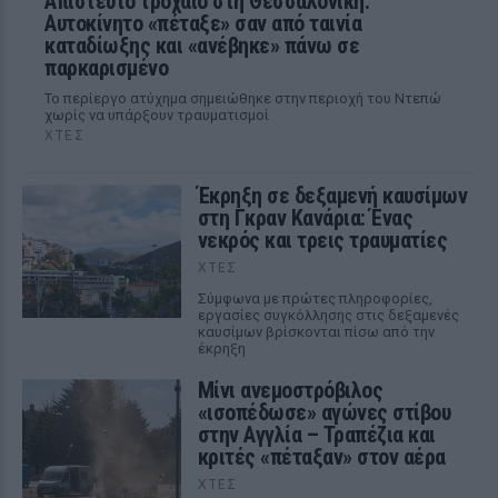
Απίστευτο τροχαίο στη Θεσσαλονίκη:
Αυτοκίνητο «πέταξε» σαν από ταινία
καταδίωξης και «ανέβηκε» πάνω σε
παρκαρισμένο
Το περίεργο ατύχημα σημειώθηκε στην περιοχή του Ντεπώ
χωρίς να υπάρξουν τραυματισμοί
ΧΤΕΣ
Έκρηξη σε δεξαμενή καυσίμων
στη Γκραν Κανάρια: Ένας
νεκρός και τρεις τραυματίες
ΧΤΕΣ
Σύμφωνα με πρώτες πληροφορίες,
εργασίες συγκόλλησης στις δεξαμενές
καυσίμων βρίσκονται πίσω από την
έκρηξη
Μίνι ανεμοστρόβιλος
«ισοπέδωσε» αγώνες στίβου
στην Αγγλία – Τραπέζια και
κριτές «πέταξαν» στον αέρα
ΧΤΕΣ