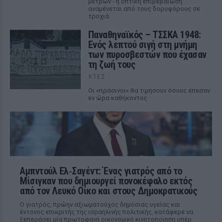
μέτρων - η οπτική επιβεβαίωση
αναμένεται από τους δορυφόρους σε
τροχιά
Παναθηναϊκός – ΤΣΣΚΑ 1948:
Ενός λεπτού σιγή στη μνήμη
των πυροσβεστών που έχασαν
τη ζωή τους
ΧΤΕΣ
Οι «πράσινοι« θα τιμήσουν όσους έπεσαν
εν ώρα καθήκοντος
Αμπντούλ Ελ‑Σαγέντ: Ένας γιατρός από το
Μίσιγκαν που δημιουργεί πονοκέφαλο εκτός
από τον Λευκό Οίκο και στους Δημοκρατικούς
Ο γιατρός, πρώην αξιωματούχος δημόσιας υγείας και
έντονος επικριτής της ισραηλινής πολιτικής, κατάφερε να
ξεπεράσει μία πρωτοφανή οικονομική κινητοποίηση υπέρ