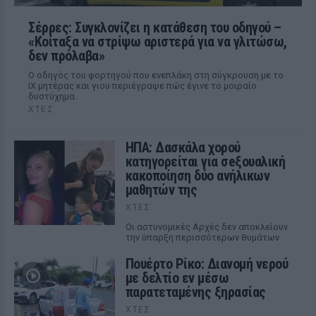
Σέρρες: Συγκλονίζει η κατάθεση του οδηγού –
«Κοίταξα να στρίψω αριστερά για να γλιτώσω,
δεν πρόλαβα»
Ο οδηγός του φορτηγού που ενεπλάκη στη σύγκρουση με το
ΙΧ μητέρας και γιου περιέγραψε πώς έγινε το μοιραίο
δυστύχημα.
ΧΤΕΣ
ΗΠΑ: Δασκάλα χορού
κατηγορείται για σeξουαλική
κακοποίηση δύο ανήλικων
μαθητών της
ΧΤΕΣ
Οι αστυνομικές Αρχές δεν αποκλείουν
την ύπαρξη περισσότερων θυμάτων
Πουέρτο Ρίκο: Διανομή νερού
με δελτίο εν μέσω
παρατεταμένης ξηρασίας
ΧΤΕΣ