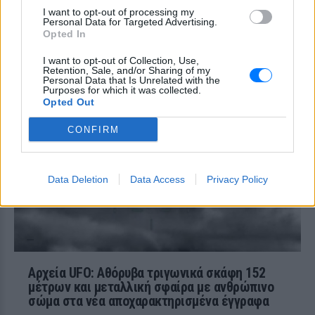
Μητέρα 43 ετών και ο 21χρονος γιος της
σκοτώθηκαν σε μετωπική σύγκρουση με
I want to opt-out of processing my
Personal Data for Targeted Advertising.
φορτηγό στην επαρχιακή οδό Αμφίπολης
– Δράμας, κοντά στην Παλαιοκώμη.
Opted In
Καταδίωξη στο κέντρο της
I want to opt-out of Collection, Use,
Θεσσαλονίκης: Έσπασαν το
Retention, Sale, and/or Sharing of my
Personal Data that Is Unrelated with the
τζάμι του οδηγού – «Μην κάνεις
Purposes for which it was collected.
μ@@@», του φώναζαν
Opted Out
ΧΤΕΣ
CONFIRM
Εξαιτίας των υψηλών ταχυτήτων το
λευκό όχημα έχασε τον έλεγχο και
καρφώθηκε πάνω σε κολονάκια.
Data Deletion
Data Access
Privacy Policy
Αρχεία UFO: Αθόρυβα τριγωνικά σκάφη 152
μέτρων και μεταλλική σφαίρα με ανθρώπινο
σώμα στα νέα αποχαρακτηρισμένα έγγραφα