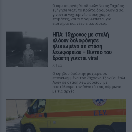
Ο υφυπουργός Υποδομών Νίκος Ταχιάος
εξήγησε γιατί τα πρώτα δρομολόγια θα
γίνονται νυχτερινές ώρες χωρίς
επιβάτες, και τι προβλέπεται για
εισιτήρια και νέες επεκτάσεις.
ΗΠΑ: 15χρονος με στολή
κλόουν δολοφόνησε
ηλικιωμένο σε στάση
λεωφορείου – Βίντεο του
δράστη γίνεται viral
ΧΤΕΣ
Ο έφηβος δράστης μαχαίρωσε
επανειλημμένα τον 78χρονο Τζον Γουέσλι
Αλεν σε στάση λεωφορείου, με
αποτέλεσμα τον θάνατό του, σύμφωνα
με τις αρχές