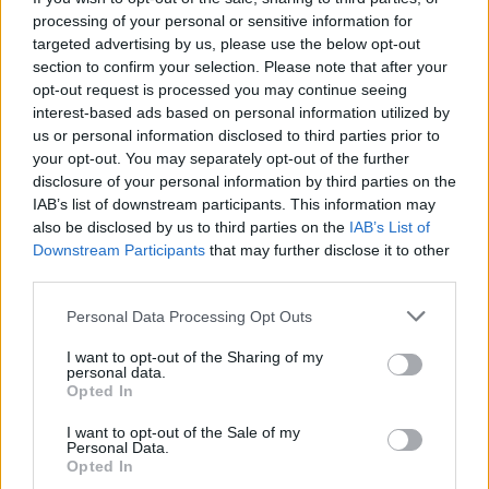
processing of your personal or sensitive information for
targeted advertising by us, please use the below opt-out
ΣΤΗΝ ΙΔΙΑ ΚΑΤΗΓΟΡΙΑ
section to confirm your selection. Please note that after your
opt-out request is processed you may continue seeing
«Θέλω τον μπαμπά μου»: Το
interest-based ads based on personal information utilized by
βίντεο της μεθυσμένης οδηγού
us or personal information disclosed to third parties prior to
που σκότωσε νύφη ώρες μετά
your opt-out. You may separately opt-out of the further
τον γάμο της
disclosure of your personal information by third parties on the
ΧΤΕΣ
IAB’s list of downstream participants. This information may
also be disclosed by us to third parties on the
IAB’s List of
Η Jamie Lee Komoroski, με αλκοόλ
τριπλάσιο του νόμιμου ορίου, έπεσε
Downstream Participants
that may further disclose it to other
πάνω στο golf cart των νεόνυμφων στο
third parties.
Folly Beach - τώρα νέο υλικό από το
αστυνομικό τμήμα αποκαλύπτει τη
συμπεριφορά της λίγο μετά τη μοιραία
Personal Data Processing Opt Outs
σύγκρουση
I want to opt-out of the Sharing of my
Τροχαίο στις Σέρρες: «Έχασα τη
personal data.
γυναίκα και το παιδί μου, τα
Opted In
έχασα όλα» ‑ Ο πόνος του
πατέρα
I want to opt-out of the Sale of my
Personal Data.
ΧΤΕΣ
Opted In