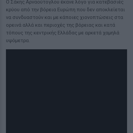
Ο Σάκης Αρναούτογλου έκανε λόγο για κατεβασιές
κρύου από την βόρεια Ευρώπη που δεν αποκλείεται
να συνδυαστούν και με κάποιες χιονοπτώσεις στα
ορεινά αλλά και περιοχές της βόρειας και κατά
τόπους της κεντρικής Ελλάδας με αρκετά χαμηλά
υψόμετρα.