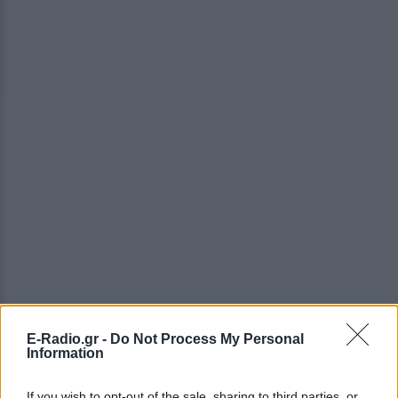
E-Radio.gr -
Do Not Process My Personal
Information
ΔΕΙΤΕ ΕΠΙΣΗΣ
If you wish to opt-out of the sale, sharing to third parties, or