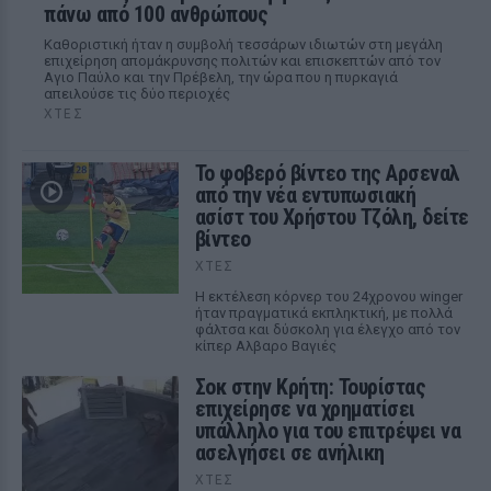
πάνω από 100 ανθρώπους
Καθοριστική ήταν η συμβολή τεσσάρων ιδιωτών στη μεγάλη
επιχείρηση απομάκρυνσης πολιτών και επισκεπτών από τον
Αγιο Παύλο και την Πρέβελη, την ώρα που η πυρκαγιά
απειλούσε τις δύο περιοχές
ΧΤΕΣ
Το φοβερό βίντεο της Αρσεναλ
από την νέα εντυπωσιακή
ασίστ του Χρήστου Τζόλη, δείτε
βίντεο
ΧΤΕΣ
Η εκτέλεση κόρνερ του 24χρονου winger
ήταν πραγματικά εκπληκτική, με πολλά
φάλτσα και δύσκολη για έλεγχο από τον
κίπερ Αλβαρο Βαγιές
Σοκ στην Κρήτη: Τουρίστας
επιχείρησε να χρηματίσει
υπάλληλο για του επιτρέψει να
ασελγήσει σε ανήλικη
ΧΤΕΣ