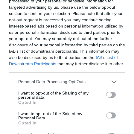
Η Γαρυφαλλιά Καληφώνη στην
processing of your personal or sensitive information for
Πάρο με μαύρο μπικίνι ‑ δείτε
targeted advertising by us, please use the below opt-out
τις πόζες της
section to confirm your selection. Please note that after your
opt-out request is processed you may continue seeing
ΣΉΜΕΡΑ
interest-based ads based on personal information utilized by
Το μοντέλο μοιράστηκε φωτογραφίες
us or personal information disclosed to third parties prior to
από τις καλοκαιρινές της διακοπές στο
νησί των Κυκλάδων
your opt-out. You may separately opt-out of the further
disclosure of your personal information by third parties on the
Ιωάννα Τούνη: «Έβγαλα όλο το
IAB’s list of downstream participants. This information may
βράδυ στο νοσοκομείο με ορούς
also be disclosed by us to third parties on the
IAB’s List of
και αντιβιώσεις»
Downstream Participants
that may further disclose it to other
ΣΉΜΕΡΑ
third parties.
Η επιχειρηματίας έπαθε τροφική
δηλητηρίαση και μοιράστηκε με τους
Personal Data Processing Opt Outs
followers της στο Instagram τις δύσκολες
ώρες που πέρασε.
I want to opt-out of the Sharing of my
personal data.
Opted In
I want to opt-out of the Sale of my
Personal Data.
Opted In