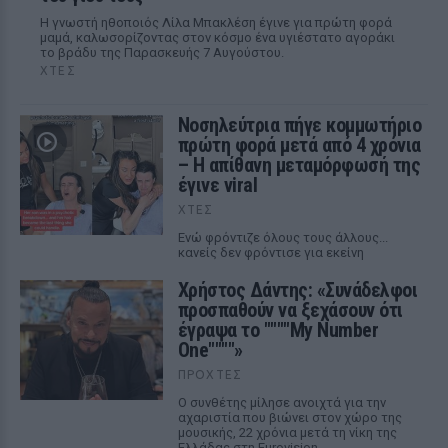
Η γνωστή ηθοποιός Λίλα Μπακλέση έγινε για πρώτη φορά
μαμά, καλωσορίζοντας στον κόσμο ένα υγιέστατο αγοράκι
το βράδυ της Παρασκευής 7 Αυγούστου.
ΧΤΕΣ
Νοσηλεύτρια πήγε κομμωτήριο
πρώτη φορά μετά από 4 χρόνια
– Η απίθανη μεταμόρφωσή της
έγινε viral
ΧΤΕΣ
Ενώ φρόντιζε όλους τους άλλους...
κανείς δεν φρόντισε για εκείνη
Χρήστος Δάντης: «Συνάδελφοι
προσπαθούν να ξεχάσουν ότι
έγραψα το """"My Number
One""""»
ΠΡΟΧΤΈΣ
Ο συνθέτης μίλησε ανοιχτά για την
αχαριστία που βιώνει στον χώρο της
μουσικής, 22 χρόνια μετά τη νίκη της
Ελλάδας στη Eurovision.