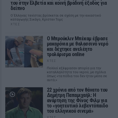
του στην Ελβετία και κοινή βραδινή έξοδος για
δείπνο
Ο Έλληνας τενίστας βρίσκεται σε σχέση με την εικαστικό
καταγωγής Σικάγο, Κρίστεν Τομς
ΧΤΕΣ
Ο Μπρούκλιν Μπέκαμ έβρασε
μακαρόνια με θαλασσινό νερό
και δέχτηκε ανελέητο
τρολάρισμα online
ΧΤΕΣ
Πολλοί εξέφρασαν απορία για την
καταλληλότητα του νερού, με σχόλια
όπως «τα πόδια του δεν ήταν μέσα σε
αυτό;»
22 χρόνια από τον θάνατο του
Δημήτρη Παπαμιχαήλ: Η
ανάρτηση της Φίνος Φιλμ για
το «γοητευτικό λεβεντόπαιδο
του ελληνικού σινεμά»
ΧΤΕΣ