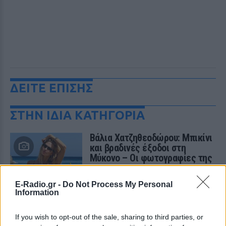
ΔΕΙΤΕ ΕΠΙΣΗΣ
ΣΤΗΝ ΙΔΙΑ ΚΑΤΗΓΟΡΙΑ
Βάλια Χατζηθεοδώρου: Μπικίνι
και βραδινές έξοδοι στη
Μύκονο – Οι φωτογραφίες της
ΣΉΜΕΡΑ
E-Radio.gr -
Do Not Process My Personal
Η παρουσιάστρια μοιράστηκε στο
Information
Instagram σειρά στιγμιότυπων από τις
καλοκαιρινές της διακοπές στο «νησί
των ανέμων».
If you wish to opt-out of the sale, sharing to third parties, or