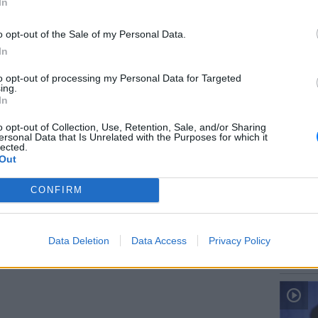
In
gr στο
Google News
και μάθετε πρώτοι
τα
o opt-out of the Sale of my Personal Data.
In
 μπείτε στην
ροή ειδήσεων
του E-Daily.gr
to opt-out of processing my Personal Data for Targeted
ΕΙΔΗΣΕΙ
ing.
r και στο Instagram
Ιταλία:
In
υψηλότ
ΔΙΑΦΗΜΙΣΗ
o opt-out of Collection, Use, Retention, Sale, and/or Sharing
ersonal Data that Is Unrelated with the Purposes for which it
lected.
Out
CONFIRM
ΕΙΔΗΣΕΙ
Data Deletion
Data Access
Privacy Policy
Προφυλ
δολοφο