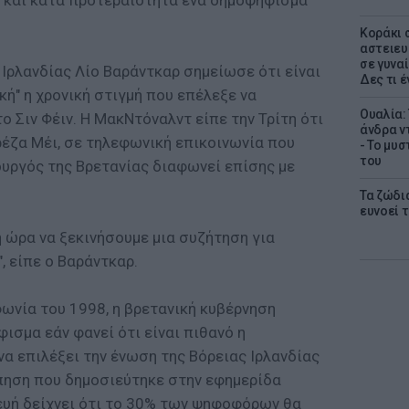
 και κατά προτεραιότητα ένα δημοψήφισμα
Kοράκι 
αστειευ
σε γυναί
Ιρλανδίας Λίο Βαράντκαρ σημείωσε ότι είναι
Δες τι έ
ή" η χρονική στιγμή που επέλεξε να
Ουαλία:
ο Σιν Φέιν. Η ΜακΝτόναλντ είπε την Τρίτη ότι
άνδρα ν
ρέζα Μέι, σε τηλεφωνική επικοινωνία που
- Το μυ
του
ουργός της Βρετανίας διαφωνεί επίσης με
Τα ζώδια
ευνοεί 
η ώρα να ξεκινήσουμε μια συζήτηση για
 είπε ο Βαράντκαρ.
ωνία του 1998, η βρετανική κυβέρνηση
ισμα εάν φανεί ότι είναι πιθανό η
 επιλέξει την ένωση της Βόρειας Ιρλανδίας
όπηση που δημοσιεύτηκε στην εφημερίδα
υή δείχνει ότι το 30% των ψηφοφόρων θα