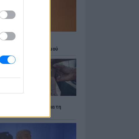
Σ
 27 μεγάλες πόλεις στο
ερο επίπεδο συναγερμού
Σ
ακίστηκε ο Αφγανός για τη
νία της 38χρονης