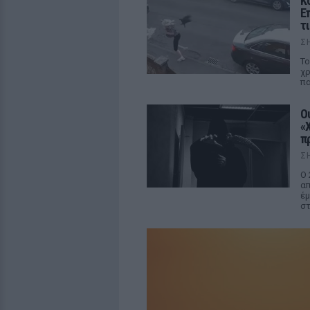
K
Ε
τι
Σ
Το
χρ
πα
Ο
«
π
Σ
Ο 
απ
έμ
στ