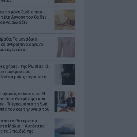
Υγείας
ναι το μόνο ζώδιο που
α τέλη Αυγούστου θα δει
του να αλλάζει
έμαθα: Το μοναδικό
κό ανθρώπινο όργανο
οαναγεννάται
ρες χήρες» της Ρωσίας: Οι
ου πολέμου που
ζονται μόλις πάρουν τα
α
 Γαβαλάς έκλεισε τα 74
ράστηκε ένα μήνυμα που
ε - Τι έγραψε για τη ζωή,
είς του και την υγεία του
 από το Ρότερνταμ
 στα Μάλια – Αυτόπτες
ς τα 3 παιδιά της