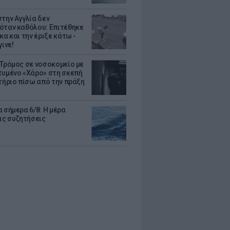
στην Αγγλία δεν
όταν καθόλου: Επιτέθηκε
κα και την έριξε κάτω -
γινε!
 Τρόμος σε νοσοκομείο με
τυμένο «Χάρο» στη σκεπή
στήριο πίσω από την πράξη
 σήμερα 6/8: Η μέρα
τις συζητήσεις