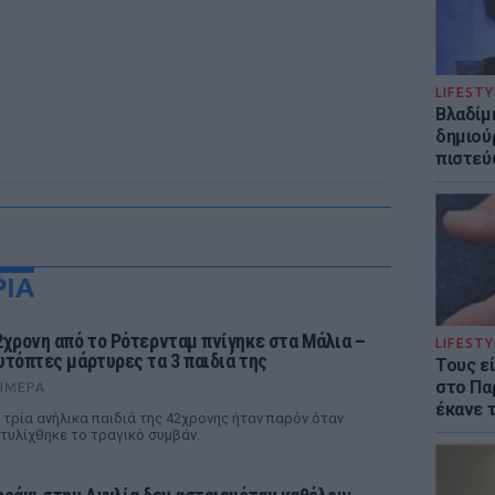
LIFESTY
Βλαδίμη
δημιού
πιστεύ
ΡΙΑ
2χρονη από το Ρότερνταμ πνίγηκε στα Μάλια –
LIFESTY
υτόπτες μάρτυρες τα 3 παιδιά της
Τους ε
στο Πα
ΉΜΕΡΑ
έκανε 
 τρία ανήλικα παιδιά της 42χρονης ήταν παρόν όταν
τυλίχθηκε το τραγικό συμβάν.