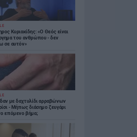
LE
ρος Κυριακίδης: «Ο Θεός είναι
ργημα του ανθρώπου - δεν
ω σε αυτόν»
LE
ίδαν με δαχτυλίδι αρραβώνων
ρίσι - Μήπως διάσημο ζευγάρι
το επόμενο βήμα;