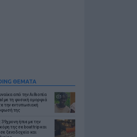
DING ΘΕΜΑΤΑ
υναίκα από την Αιθιοπία
ral με τη φυσική ομορφιά
ίτε την εντυπωσιακή
ρφωσή της
 39χρονη ήπιε με την
κόρη της σε boat trip και
σε ξενοδοχείο και