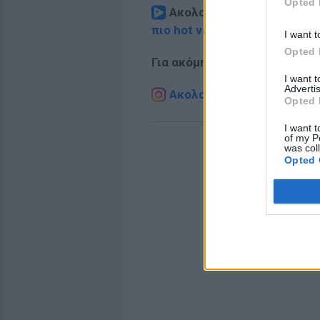
Opted 
Ακολουθήστε το E-Radio.
πιο hot νέα
.
I want t
Opted 
Για ακόμη περισσότερα
νέα
,
I want 
Advertis
Ακολουθήστε το E-Radio.g
Opted 
I want t
of my P
was col
Opted 