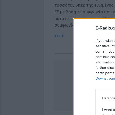
τασσόταν υπέρ της ενωμένης 
ΕΕ με βάση τη συμφωνία που έ
αυτό εκτινάσσεται στο 48% α
συμφωνία.
E-Radio.g
[ΠΗΓΗ]
If you wish 
sensitive in
confirm you
continue se
information 
further disc
participants
Downstream 
Persona
I want t