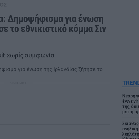
ΟΣ
α: Δημοψήφισμα για ένωση 
σε το εθνικιστικό κόμμα Σιν 
xit χωρίς συμφωνία
TREN
ΔΙΑΦΗΜΙΣΗ
Νεαρή γ
έγινε vi
της, δε
μεταμό
Σκιάθος:
ανήλικη 
λεηλάτη