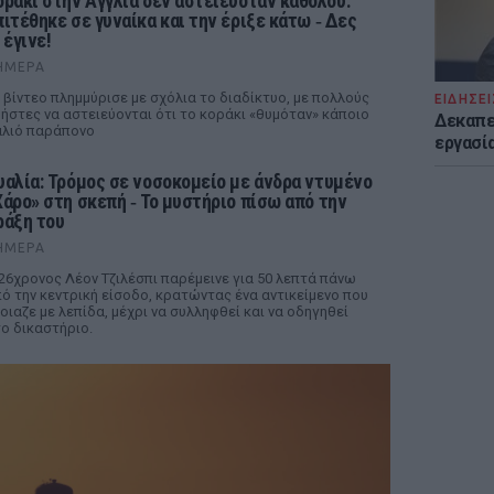
οράκι στην Αγγλία δεν αστειευόταν καθόλου:
πιτέθηκε σε γυναίκα και την έριξε κάτω ‑ Δες
 έγινε!
ΉΜΕΡΑ
 βίντεο πλημμύρισε με σχόλια το διαδίκτυο, με πολλούς
ΕΙΔΗΣΕΙ
ήστες να αστειεύονται ότι το κοράκι «θυμόταν» κάποιο
Δεκαπε
λιό παράπονο
εργασία
υαλία: Τρόμος σε νοσοκομείο με άνδρα ντυμένο
Χάρο» στη σκεπή ‑ Το μυστήριο πίσω από την
ράξη του
ΉΜΕΡΑ
26χρονος Λέον Τζιλέσπι παρέμεινε για 50 λεπτά πάνω
ό την κεντρική είσοδο, κρατώντας ένα αντικείμενο που
οιαζε με λεπίδα, μέχρι να συλληφθεί και να οδηγηθεί
ο δικαστήριο.