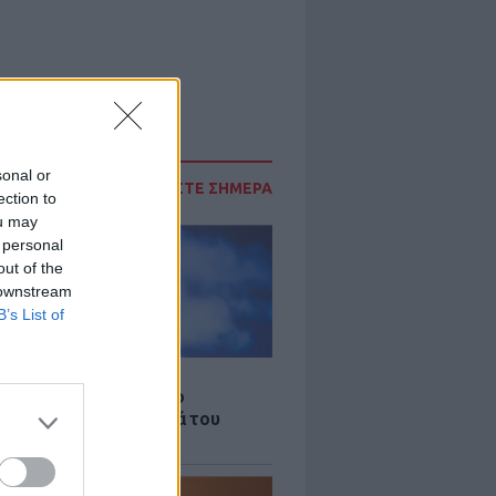
sonal or
ΔΙΑΒΑΣΤΕ ΣΗΜΕΡΑ
ection to
ou may
 personal
out of the
 downstream
B’s List of
LE
γος Παράσχος ξανά στο
μείο για θεραπεία κατά του
ου