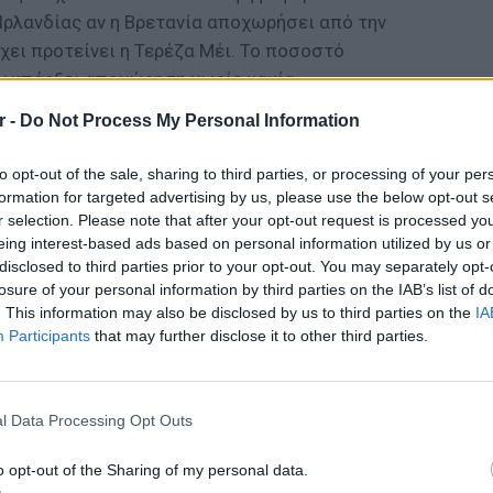
Ιρλανδίας αν η Βρετανία αποχωρήσει από την
χει προτείνει η Τερέζα Μέι. Το ποσοστό
ν υπάρξει αποχώρηση χωρίς καμία
r -
Do Not Process My Personal Information
to opt-out of the sale, sharing to third parties, or processing of your per
formation for targeted advertising by us, please use the below opt-out s
r selection. Please note that after your opt-out request is processed y
ΔΙΑΦΗΜΙΣΗ
eing interest-based ads based on personal information utilized by us or
disclosed to third parties prior to your opt-out. You may separately opt-
losure of your personal information by third parties on the IAB’s list of
. This information may also be disclosed by us to third parties on the
IA
Participants
that may further disclose it to other third parties.
LIFESTY
O Γιώρ
νοσοκο
l Data Processing Opt Outs
καρκίν
o opt-out of the Sharing of my personal data.