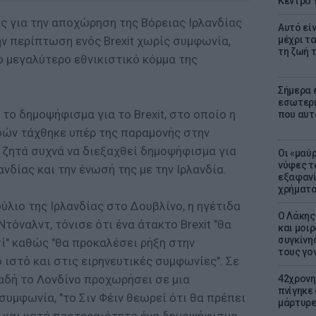
Κέντρο 
 για την αποχώρηση της Βόρειας Ιρλανδίας
Αυτό εί
ν περίπτωση ενός Brexit χωρίς συμφωνία,
μέχρι τ
τη ζωή 
το μεγαλύτερο εθνικιστικό κόμμα της
Σήμερα 
εσωτερι
 το δημοψήφισμα για το Brexit, στο οποίο η
που αυτ
ών τάχθηκε υπέρ της παραμονής στην
 ζητά συχνά να διεξαχθεί δημοψήφισμα για
Οι «μαύ
νύφες τ
νδίας και την ένωσή της με την Ιρλανδία.
εξαφανί
χρήματ
ύλιο της Ιρλανδίας στο Δουβλίνο, η ηγέτιδα
Ο Λάκης
τόναλντ, τόνισε ότι ένα άτακτο Brexit "θα
και μοι
συγκίνησ
ί" καθώς "θα προκαλέσει ρήξη στην
τους γον
 ιστό και στις ειρηνευτικές συμφωνίες". Σε
αδή το Λονδίνο προχωρήσει σε μια
42χρονη
πνίγηκε
υμφωνία, "το Σιν Φέιν θεωρεί ότι θα πρέπει
μάρτυρε