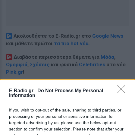
Ακολουθήστε το E-Radio.gr στο
Google News
και μάθετε πρώτοι
τα πιο hot νέα
.
Διαβάστε περισσότερα θέματα για
Μόδα
,
Ομορφιά
,
Σχέσεις
και φυσικά
Celebrities
στο νέο
Pink.gr
!
Ακολουθήστε το E-Radio.gr και στο Instagram
E-Radio.gr -
Do Not Process My Personal
Information
ΔΙΑΦΗΜΙΣΗ
If you wish to opt-out of the sale, sharing to third parties, or
processing of your personal or sensitive information for
targeted advertising by us, please use the below opt-out
section to confirm your selection. Please note that after your