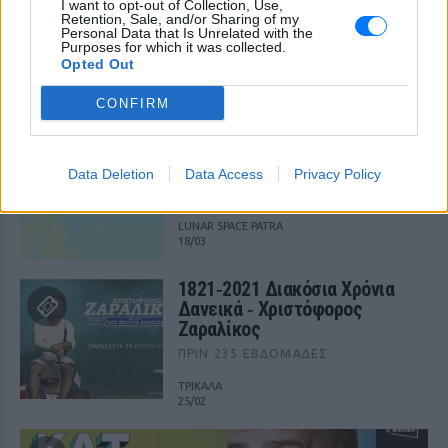
I want to opt-out of Collection, Use,
Η Ευρώπη εξερευνά το
Retention, Sale, and/or Sharing of my
Διάστημα
Personal Data that Is Unrelated with the
Purposes for which it was collected.
ΠΡΙΝ 233 ΕΒΔΟΜΆΔΕΣ
Opted Out
ΝΟΗΣΙΣ
από 26/02 έως 27/02
CONFIRM
1821‑2021 Διακόσια Χρόνια
Δανεικά
Data Deletion
Data Access
Privacy Policy
ΠΡΙΝ 235 ΕΒΔΟΜΆΔΕΣ
LUNAR SPACE PATRA
18/03
1821‑2021 Διακόσια Χρόνια
Δανεικά ‑ Χριστόφορος
Ζαραλίκος
ΠΡΙΝ 235 ΕΒΔΟΜΆΔΕΣ
ΤΡΙΚΑΛΑ
25/02