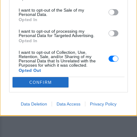
I want to opt-out of the Sale of my
Personal Data.
Opted In
I want to opt-out of processing my
Personal Data for Targeted Advertising.
Ακολουθήστε το E-Radio.gr στο
Google News
Opted In
και μάθετε πρώτοι
τα πιο hot νέα
.
I want to opt-out of Collection, Use,
Retention, Sale, and/or Sharing of my
Εσύ μπήκες στο E-Daily.gr; Τα νέα της ημέρας
Personal Data that Is Unrelated with the
Purposes for which it was collected.
και ότι σου κάνει κλικ!
Opted Out
Ακολουθήστε το E-Radio.gr και στο Instagram
CONFIRM
ΔΙΑΦΗΜΙΣΗ
Data Deletion
Data Access
Privacy Policy