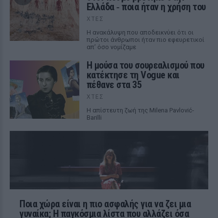
Ελλάδα ‑ ποια ήταν η χρήση του
ΧΤΕΣ
Η ανακάλυψη που αποδεικνύει ότι οι
πρώτοι άνθρωποι ήταν πιο εφευρετικοί
απ’ όσο νομίζαμε
Η μούσα του σουρεαλισμού που
κατέκτησε τη Vogue και
πέθανε στα 35
ΧΤΕΣ
Η απίστευτη ζωή της Milena Pavlović-
Barilli
Ποια χώρα είναι η πιο ασφαλής για να ζει μια
γυναίκα; Η παγκόσμια λίστα που αλλάζει όσα