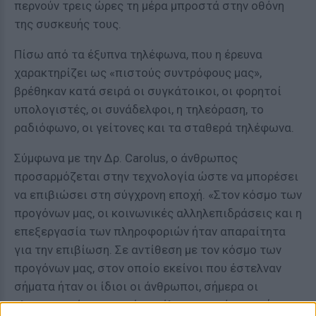
περνούν τρεις ώρες τη μέρα μπροστά στην οθόνη
της συσκευής τους.
Πίσω από τα έξυπνα τηλέφωνα, που η έρευνα
χαρακτηρίζει ως «πιστούς συντρόφους μας»,
βρέθηκαν κατά σειρά οι συγκάτοικοι, οι φορητοί
υπολογιστές, οι συνάδελφοι, η τηλεόραση, το
ραδιόφωνο, οι γείτονες και τα σταθερά τηλέφωνα.
Σύμφωνα με την Δρ. Carolus, ο άνθρωπος
προσαρμόζεται στην τεχνολογία ώστε να μπορέσει
να επιβιώσει στη σύγχρονη εποχή. «Στον κόσμο των
προγόνων μας, οι κοινωνικές αλληλεπιδράσεις και η
επεξεργασία των πληροφοριών ήταν απαραίτητα
για την επιβίωση. Σε αντίθεση με τον κόσμο των
προγόνων μας, στον οποίο εκείνοι που έστελναν
σήματα ήταν οι ίδιοι οι άνθρωποι, σήμερα οι
ηλεκτρονικές συσκευές στέλνουν παρόμοια σήματα,