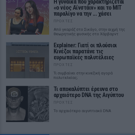
Η γυναίκα που χαρακτηρίζεται
«ο νέος Αϊνστάιν» και το MIT
παραλίγο να την ... χάσει
ΠΡΟΧΤΈΣ
Από γκαράζ στο Σικάγο, στην αιχμή της
θεωρητικής φυσικής στο Χάρβαρντ
Explainer: Γιατί οι πλούσιοι
Κινέζοι παρατάνε τις
ευρωπαϊκές πολυτέλειες
ΠΡΟΧΤΈΣ
Τι συμβαίνει στην κινεζική αγορά
πολυτελείας;
Τι αποκαλύπτει έρευνα στο
αρχαιότερο DNA της Αιγύπτου
ΠΡΟΧΤΈΣ
Το αρχαιότερο αιγυπτιακό DNA