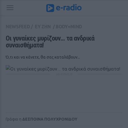
NEWSFEED
/
ΕΥ ΖΗΝ
/
BODY+MIND
Οι γυναίκες μυρίζουν... τα ανδρικά 
συναισθήματα!
Ό,τι και να κάνετε, θα σας καταλάβουν...
ΔΙΑΦΗΜΙΣΗ
Γράφει η
ΔΕΣΠΟΙΝΑ ΠΟΛΥΧΡΟΝΙΔΟΥ