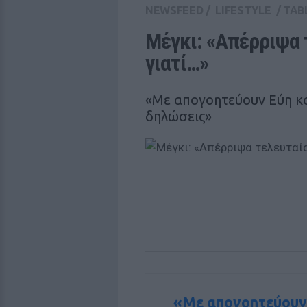
NEWSFEED
/
LIFESTYLE
/
TAB
Μέγκι: «Απέρριψα τ
γιατί…»
«Με απογοητεύουν Εύη κα
δηλώσεις»
«Με απογοητεύουν Ε