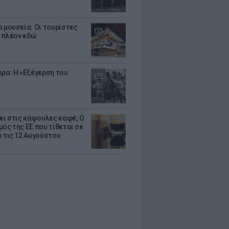
α μουσεία: Οι τουρίστες
 πλέον εδώ
ερα: Η «Εξέγερση του
ζει στις κάψουλες καφέ; Ο
μός της ΕΕ που τίθεται σε
ό τις 12 Αυγούστου