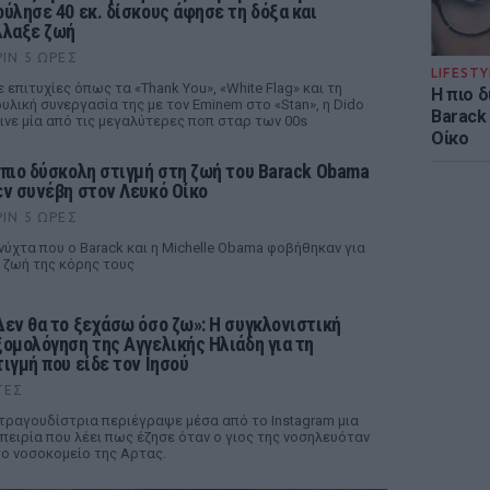
ούλησε 40 εκ. δίσκους άφησε τη δόξα και
λλαξε ζωή
ΡΙΝ 5 ΏΡΕΣ
LIFESTY
 επιτυχίες όπως τα «Thank You», «White Flag» και τη
Η πιο 
υλική συνεργασία της με τον Eminem στο «Stan», η Dido
Barack
ινε μία από τις μεγαλύτερες ποπ σταρ των 00s
Οίκο
 πιο δύσκολη στιγμή στη ζωή του Barack Obama
εν συνέβη στον Λευκό Οίκο
ΡΙΝ 5 ΏΡΕΣ
νύχτα που ο Barack και η Michelle Obama φοβήθηκαν για
 ζωή της κόρης τους
Δεν θα το ξεχάσω όσο ζω»: Η συγκλονιστική
ξομολόγηση της Αγγελικής Ηλιάδη για τη
τιγμή που είδε τον Ιησού
ΤΕΣ
τραγουδίστρια περιέγραψε μέσα από το Instagram μια
πειρία που λέει πως έζησε όταν ο γιος της νοσηλευόταν
ο νοσοκομείο της Αρτας.