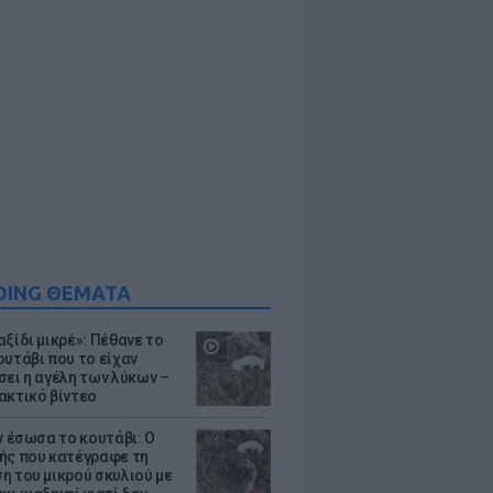
DING ΘΕΜΑΤΑ
ξίδι μικρέ»: Πέθανε το
ουτάβι που το είχαν
σει η αγέλη των λύκων –
ακτικό βίντεο
ν έσωσα το κουτάβι: Ο
ής που κατέγραφε τη
η του μικρού σκυλιού με