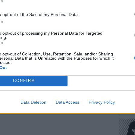
In
o opt-out of the Sale of my Personal Data.
In
to opt-out of processing my Personal Data for Targeted
ΕΥ ΖΗΝ
gr στο
Google News
και μάθετε πρώτοι
τα
ing.
Πώς να
In
στους 
o opt-out of Collection, Use, Retention, Sale, and/or Sharing
έματα για
Μόδα
,
Ομορφιά
,
Σχέσεις
και
ersonal Data that Is Unrelated with the Purposes for which it
lected.
ink.gr
!
Out
r και στο Instagram
CONFIRM
ΔΙΑΦΗΜΙΣΗ
POP CU
Data Deletion
Data Access
Privacy Policy
Η κωμω
νεοπλο