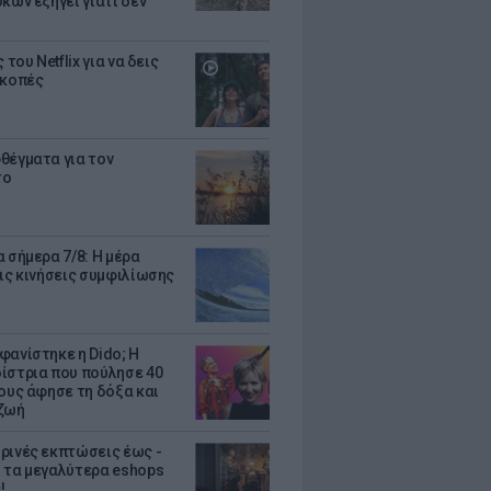
κων εξηγεί γιατί δεν
ς του Netflix για να δεις
ακοπές
θέγματα για τον
το
 σήμερα 7/8: Η μέρα
τις κινήσεις συμφιλίωσης
φανίστηκε η Dido; Η
ίστρια που πούλησε 40
κους άφησε τη δόξα και
ζωή
ρινές εκπτώσεις έως -
 τα μεγαλύτερα eshops
!