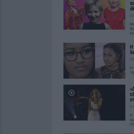
π
ά
Π
Με
θρ
έγ
Η
δ
Π
Η 
τη
«
ε
σ
Χ
Η 
εμ
στ