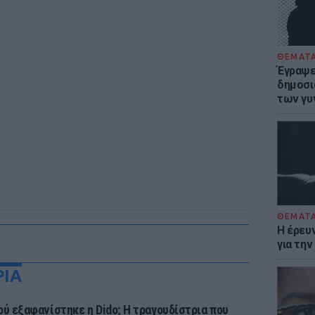
ΘΕΜΑΤ
Έγραψε 
δημοσι
των γυ
ΘΕΜΑΤ
Η έρευ
για τη
ΡΙΑ
ού εξαφανίστηκε η Dido; Η τραγουδίστρια που