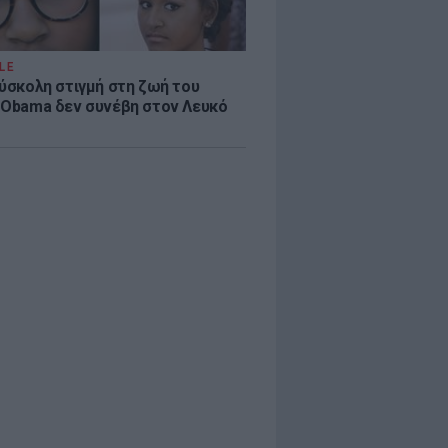
LE
δύσκολη στιγμή στη ζωή του
 Obama δεν συνέβη στον Λευκό