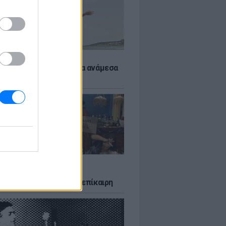
 αποφύγεις το σύγκαμα ανάμεσα
μηρούς
LTURE
δία που σατίρισε τον
υτισμό και παραμένει επίκαιρη