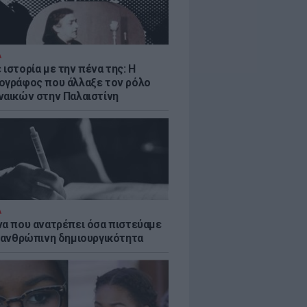
Α
ιστορία με την πένα της: Η
ογράφος που άλλαξε τον ρόλο
ναικών στην Παλαιστίνη
Α
να που ανατρέπει όσα πιστεύαμε
ν ανθρώπινη δημιουργικότητα