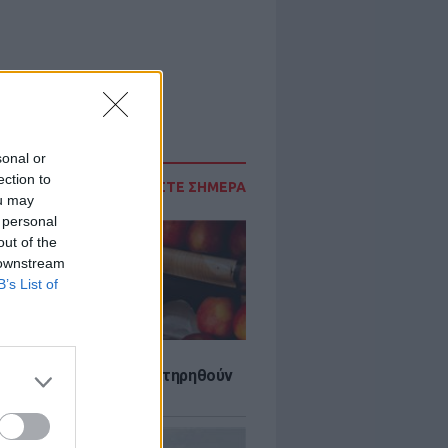
sonal or
ection to
ΔΙΑΒΑΣΤΕ ΣΗΜΕΡΑ
ou may
 personal
out of the
 downstream
B’s List of
τα που μπορουν να διατηρηθούν
ψυγείου το καλοκαίρι