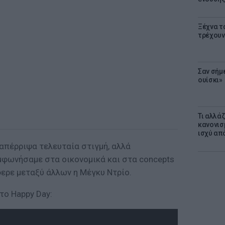
Ξέχνα τ
τρέχουν
Σαν σήμ
ουίσκι»
Τι αλλά
κανονισ
ισχύ απ
 απέρριψα τελευταία στιγμή, αλλά
φωνήσαμε στα οικονομικά και στα concepts
φερε μεταξύ άλλων η Μέγκυ Ντρίο.
το Happy Day: