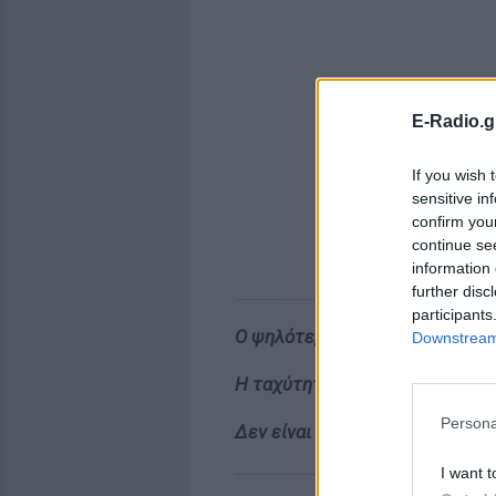
E-Radio.g
If you wish 
sensitive in
confirm you
continue se
information 
further disc
participants
Ο ψηλότερος χιονάνθρωπος στο
Downstream 
Η ταχύτητα του χιονιού είναι απ
Persona
Δεν είναι κάθε νιφάδα χιονιού 
I want t