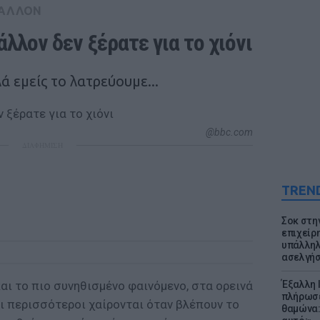
ΒΑΛΛΟΝ
λλον δεν ξέρατε για το χιόνι
ά εμείς το λατρεύουμε...
@bbc.com
ΔΙΑΦΗΜΙΣΗ
TREN
Σοκ στη
επιχείρ
υπάλληλ
ασελγήσ
και το πιο συνηθισμένο φαινόμενο, στα ορεινά
Έξαλλη 
πλήρωσε
Οι περισσότεροι χαίρονται όταν βλέπουν το
θαμώνα: