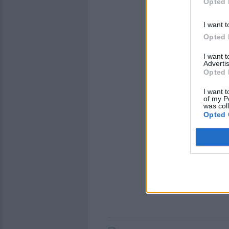
Opted 
I want t
Opted 
I want 
Advertis
Opted 
I want t
of my P
was col
Opted 