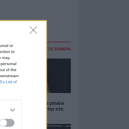
sonal or
ΔΙΑΒΑΣΤΕ ΣΗΜΕΡΑ
ection to
ou may
 personal
out of the
 downstream
B’s List of
LE
άνα Στεφανίδου φόρεσε μπικίνι
τυπωσίασε με το κορμί της στα
λανα νερά του Ιονίου