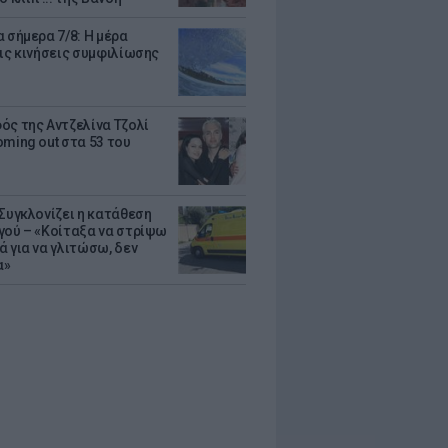
 σήμερα 7/8: Η μέρα
τις κινήσεις συμφιλίωσης
ός της Αντζελίνα Τζολί
oming out στα 53 του
 Συγκλονίζει η κατάθεση
γού – «Κοίταξα να στρίψω
ά για να γλιτώσω, δεν
α»