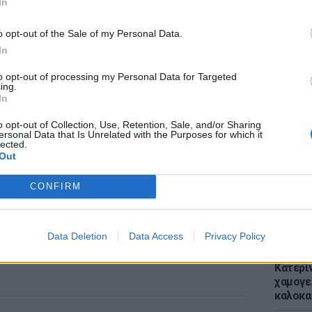
In
o opt-out of the Sale of my Personal Data.
In
to opt-out of processing my Personal Data for Targeted
ΕΙΔΗΣΕΙ
ing.
Απόψε 
In
την επ
προς Κα
o opt-out of Collection, Use, Retention, Sale, and/or Sharing
ersonal Data that Is Unrelated with the Purposes for which it
εισιτήρ
lected.
Out
CONFIRM
Data Deletion
Data Access
Privacy Policy
LIFESTY
Κατερί
χαμογε
καλοκα