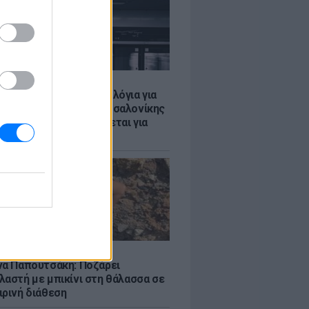
Σ
τα δοκιμαστικά δρομολόγια για
έκταση του Μετρό Θεσσαλονίκης
λαμαριά - Τι προβλέπεται για
ια
LE
να Παπουτσάκη: Ποζάρει
λαστή με μπικίνι στη θάλασσα σε
ιρινή διάθεση