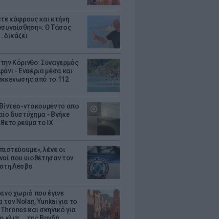
ετε κάφρους και κτήνη
νσυναίσθηση»: Ο Τάσος
..δικάζει
την Κόρινθο: Συναγερμός
άνι - Εναέρια μέσα και
εκκένωσης από το 112
 Βίντεο-ντοκουμέντο από
αίο δυστύχημα - Βγήκε
ίθετο ρεύμα το ΙΧ
πιστεύουμε», λένε οι
νοί που υιοθέτησαν τον
στη Λέσβο
κινό χωριό που έγινε
α τον Nolan, Yunkai για το
Thrones και σκηνικό για
ο κλιπ ... της Βανδή