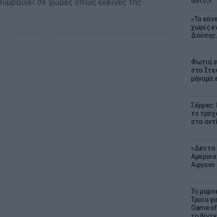
αυτό;»
 συμβαίνει σε χώρες όπως εκείνες της
«Τα κάν
χωρίς ε
ΔΙΑΦΗΜΙΣΗ
Δούσης.
Φωτιά σ
στο Στεφ
μήνυμα 
Σέρρες:
το τροχ
στο αντ
«Δεν το 
Αμερικα
Αφγανό 
Το μαρο
Τροία γι
Game of 
το βίντε