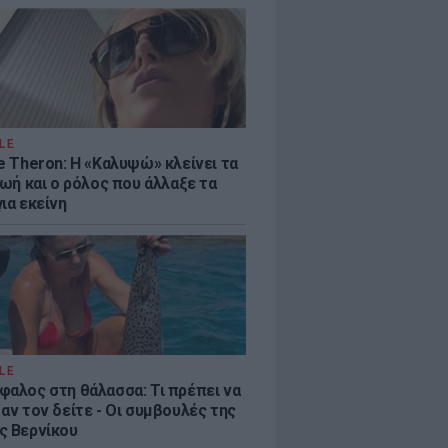
LE
e Theron: Η «Καλυψώ» κλείνει τα
ζωή και ο ρόλος που άλλαξε τα
ια εκείνη
LE
φαλος στη θάλασσα: Τι πρέπει να
αν τον δείτε - Οι συμβουλές της
ς Βερνίκου