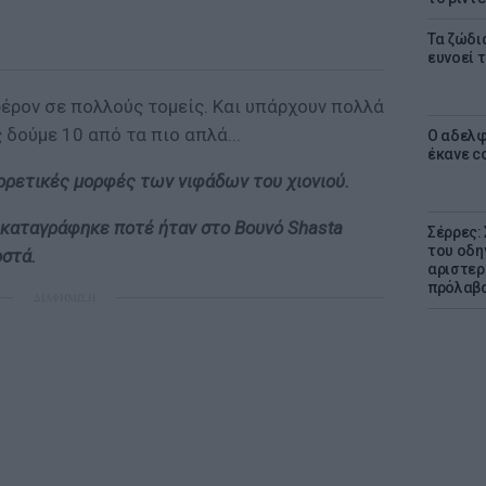
Τα ζώδια
ευνοεί 
αφέρον σε πολλούς τομείς. Και υπάρχουν πολλά
 δούμε 10 από τα πιο απλά...
Ο αδελφ
έκανε c
ορετικές μορφές των νιφάδων του χιονιού.
καταγράφηκε ποτέ ήταν στο Βουνό Shasta
Σέρρες:
του οδη
οστά.
αριστερ
πρόλαβ
ΔΙΑΦΗΜΙΣΗ