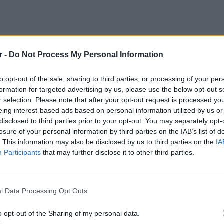
r -
Do Not Process My Personal Information
to opt-out of the sale, sharing to third parties, or processing of your per
formation for targeted advertising by us, please use the below opt-out s
r selection. Please note that after your opt-out request is processed y
eing interest-based ads based on personal information utilized by us or
disclosed to third parties prior to your opt-out. You may separately opt-
losure of your personal information by third parties on the IAB’s list of
. This information may also be disclosed by us to third parties on the
IA
ν κόσμο είχε ύψος 34 μέτρα.
Participants
that may further disclose it to other third parties.
LIFESTY
ό 1,5 – 6,5 χλμ/ώρα.
Η Τατι
και εν
l Data Processing Opt Outs
μοναδική.
καταγά
o opt-out of the Sharing of my personal data.
ΔΙΑΦΗΜΙΣΗ