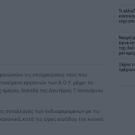
Τι αλλά
κανονισ
ισχύ απ
Νεαρή γ
έγινε vi
της, δε
μεταμό
Ξέχνα τ
τρέχουν
εραιώσουν τις υποχρεώσεις τους που
ικείμενα εργασιών των Δ.Ο.Υ. μέχρι το
 ημέρας, δηλαδή της Δευτέρας 7 Ιανουάριου
πες συναλλαγές των ενδιαφερομένων με τις
κανονικά, κατά τις ώρες εισόδου του κοινού.