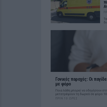
π
Α
Π
Τα
δι
Γονικές παροχές: Οι παγίδ
με φόρο
Ποια λάθη μπορεί να οδηγήσουν στ
μετατρέψουν τη δωρεά σε φόρο 1
ΠΡΙΝ 10 ΏΡΕΣ