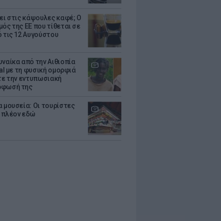
ζει στις κάψουλες καφέ; Ο
μός της ΕΕ που τίθεται σε
ό τις 12 Αυγούστου
υναίκα από την Αιθιοπία
ral με τη φυσική ομορφιά
ίτε την εντυπωσιακή
ρφωσή της
α μουσεία: Οι τουρίστες
 πλέον εδώ