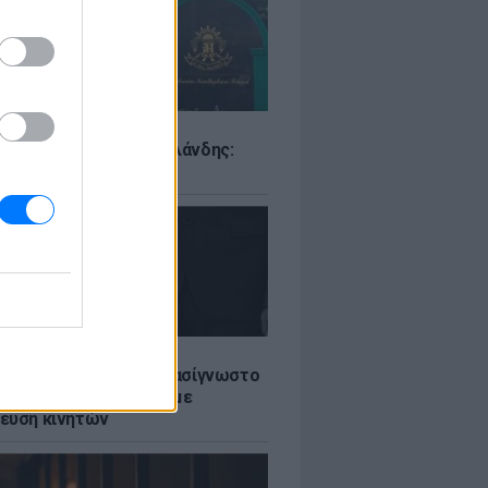
Σ
ιό σε σχολείο της Ταϊλάνδης:
ς άνοιξε πυρ
LE
ή γαμήλια γιορτή για πασίγνωστο
ι σε πολυτελές κτήμα με
ευση κινητών