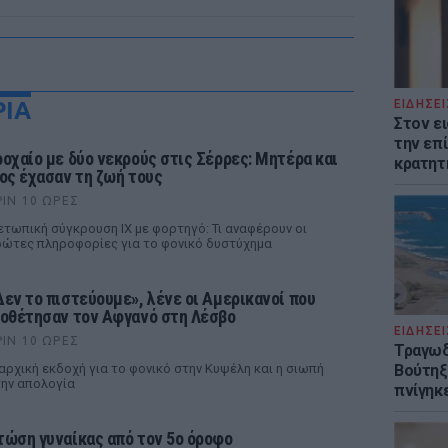
ΡΙΑ
ΕΙΔΗΣΕΙ
Στον ε
την επί
ροχαίο με δύο νεκρούς στις Σέρρες: Μητέρα και
κρατητ
ιος έχασαν τη ζωή τους
ΡΙΝ 10 ΏΡΕΣ
τωπική σύγκρουση ΙΧ με φορτηγό: Τι αναφέρουν οι
ώτες πληροφορίες για το φονικό δυστύχημα
Δεν το πιστεύουμε», λένε οι Αμερικανοί που
ιοθέτησαν τον Αφγανό στη Λέσβο
ΕΙΔΗΣΕΙ
ΡΙΝ 10 ΏΡΕΣ
Τραγωδ
αρχική εκδοχή για το φονικό στην Κυψέλη και η σιωπή
Βούτηξε
ην απολογία
πνίγηκε
τώση γυναίκας από τον 5ο όροφο