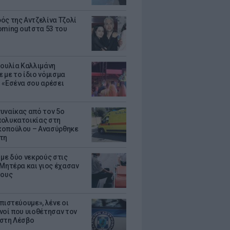
ός της Αντζελίνα Τζολί
oming out στα 53 του
Ιουλία Καλλιμάνη
 με το ίδιο νόμισμα
 «Εσένα σου αρέσει
υναίκας από τον 5ο
ολυκατοικίας στη
οπούλου – Ανασύρθηκε
τη
 με δύο νεκρούς στις
 Μητέρα και γιος έχασαν
τους
πιστεύουμε», λένε οι
νοί που υιοθέτησαν τον
στη Λέσβο