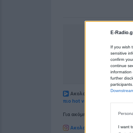
E-Radio.g
If you wish 
sensitive in
confirm you
continue se
information 
further disc
participants
Downstream 
Ακολουθήστε το E-Radio.
πιο hot νέα
.
Persona
Για ακόμη περισσότερα
νέα
,
I want t
Ακολουθήστε το E-Radio.g