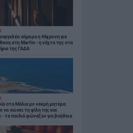
Σ
ισαγγελέα σήμερα η 46χρονη για
θεση στη Marfin - η νύχτα της στα
ήρια της ΓΑΔΑ
Σ
ία στα Μάλια με νεκρή μητέρα:
 να σώσει τη φίλη της και
 - τα παιδιά φώναζαν για βοήθεια