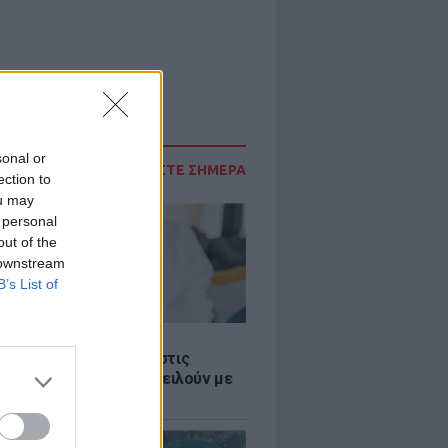
sonal or
ΔΙΑΒΑΣΤΕ ΣΗΜΕΡΑ
ection to
ou may
 personal
out of the
 downstream
B’s List of
Σ
 παροχές: Οι παγίδες στις
ρές χρημάτων που απειλούν με