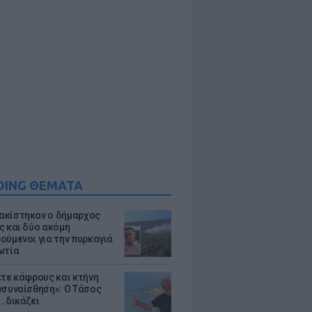
DING ΘΕΜΑΤΑ
κίστηκαν ο δήμαρχος
ς και δύο ακόμη
ούμενοι για την πυρκαγιά
ωτία
ετε κάφρους και κτήνη
νσυναίσθηση»: Ο Τάσος
..δικάζει