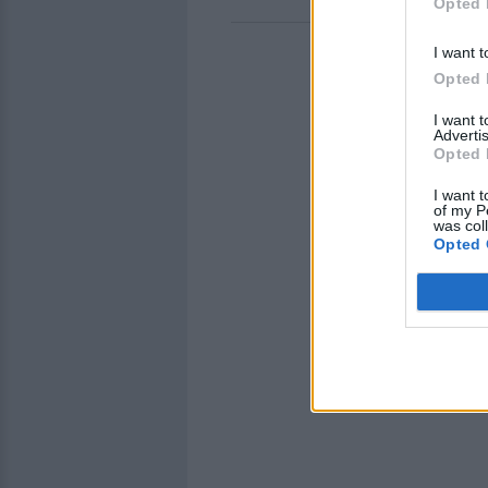
Opted 
I want t
Opted 
I want 
Advertis
Opted 
I want t
of my P
was col
Opted 