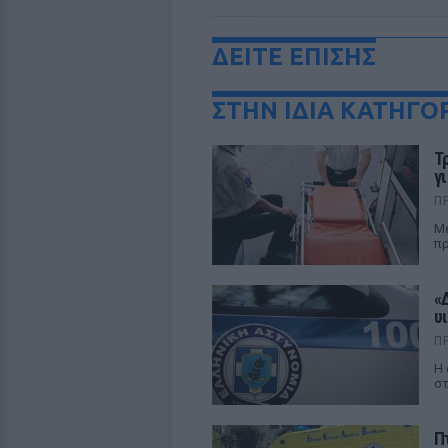
ΔΕΙΤΕ ΕΠΙΣΗΣ
ΣΤΗΝ ΙΔΙΑ ΚΑΤΗΓΟ
Τ
γ
Π
Με
πρ
«
υ
Π
Η 
στ
Π