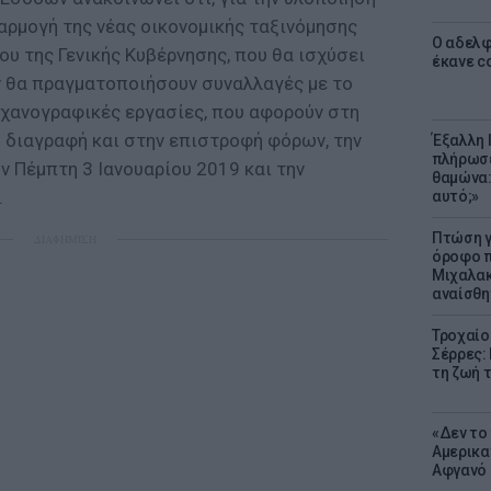
αρμογή της νέας οικονομικής ταξινόμησης
Ο αδελφ
υ της Γενικής Κυβέρνησης, που θα ισχύσει
έκανε c
δεν θα πραγματοποιήσουν συναλλαγές με το
ηχανογραφικές εργασίες, που αφορούν στη
η διαγραφή και στην επιστροφή φόρων, την
Έξαλλη 
πλήρωσε
ην Πέμπτη 3 Ιανουαρίου 2019 και την
θαμώνα:
.
αυτό;»
Πτώση γ
ΔΙΑΦΗΜΙΣΗ
όροφο π
Μιχαλακ
αναίσθη
Τροχαίο
Σέρρες:
τη ζωή 
«Δεν το 
Αμερικα
Αφγανό 