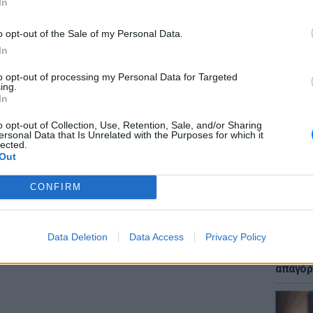
In
ΔΙΑΦΗΜΙΣΗ
o opt-out of the Sale of my Personal Data.
In
to opt-out of processing my Personal Data for Targeted
ΕΙΔΗΣΕΙ
ing.
Μακελε
In
Μαθητή
o opt-out of Collection, Use, Retention, Sale, and/or Sharing
ersonal Data that Is Unrelated with the Purposes for which it
lected.
Out
CONFIRM
LIFESTY
Data Deletion
Data Access
Privacy Policy
Μυστικ
ζευγάρ
απαγόρ