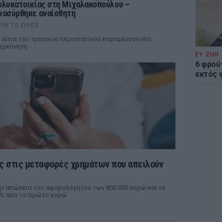
ολυκατοικίας στη Μιχαλακοπούλου –
νασύρθηκε αναίσθητη
ΡΙΝ 10 ΏΡΕΣ
 αίτια του τραγικού περιστατικού παραμένουν υπό
ερεύνηση
ΕΥ ΖΗΝ
6 φρού
εκτός 
ες στις μεταφορές χρημάτων που απειλούν
ην απώλεια του αφορολόγητου των 800.000 ευρώ και να
0% από το πρώτο ευρώ