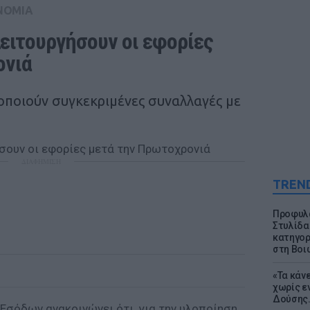
ΝΟΜΙΑ
ειτουργήσουν οι εφορίες 
ονιά
τοποιούν συγκεκριμένες συναλλαγές με
ΔΙΑΦΗΜΙΣΗ
TREN
Προφυλα
Στυλίδα
κατηγορ
στη Βοι
«Τα κάν
χωρίς ε
Δούσης.
Εσόδων ανακοινώνει ότι, για την υλοποίηση