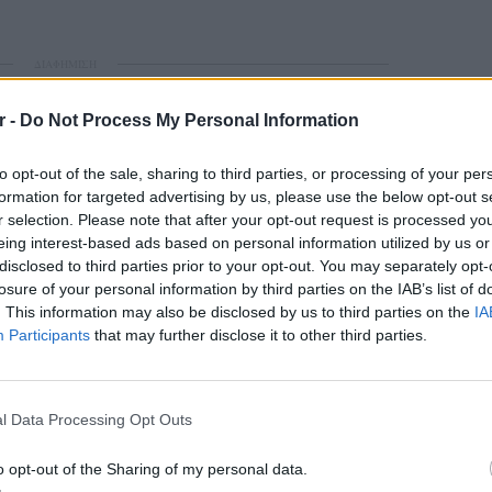
ΔΙΑΦΗΜΙΣΗ
r -
Do Not Process My Personal Information
to opt-out of the sale, sharing to third parties, or processing of your per
formation for targeted advertising by us, please use the below opt-out s
r selection. Please note that after your opt-out request is processed y
eing interest-based ads based on personal information utilized by us or
disclosed to third parties prior to your opt-out. You may separately opt-
losure of your personal information by third parties on the IAB’s list of
. This information may also be disclosed by us to third parties on the
IA
Participants
that may further disclose it to other third parties.
gr στο
Google News
και μάθετε πρώτοι
τα
ΕΙΔΗΣΕΙ
Γονικές
μεταφο
l Data Processing Opt Outs
 μπείτε στην
ροή ειδήσεων
του E-Daily.gr
φόρο
o opt-out of the Sharing of my personal data.
r και στο Instagram