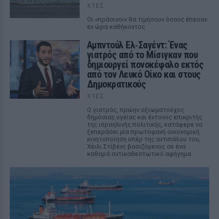
ΧΤΕΣ
Οι «πράσινοι« θα τιμήσουν όσους έπεσαν
εν ώρα καθήκοντος
Αμπντούλ Ελ‑Σαγέντ: Ένας
γιατρός από το Μίσιγκαν που
δημιουργεί πονοκέφαλο εκτός
από τον Λευκό Οίκο και στους
Δημοκρατικούς
ΧΤΕΣ
Ο γιατρός, πρώην αξιωματούχος
δημόσιας υγείας και έντονος επικριτής
της ισραηλινής πολιτικής, κατάφερε να
ξεπεράσει μία πρωτοφανή οικονομική
κινητοποίηση υπέρ της αντιπάλου του,
Χέιλι Στίβενς βασιζόμενος σε ένα
καθαρά αντικαθεστωτικό αφήγημα