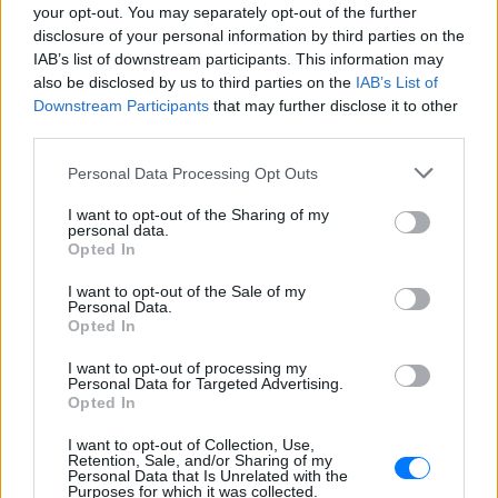
01.01.2019 απεικονίζονται με κόκκινο. Οι τιμές
your opt-out. You may separately opt-out of the further
μέσα στην παρένθεση – κάτω από τις κόκκινες -
disclosure of your personal information by third parties on the
απεικονίζουν τις σημερινές τιμές. Όλες οι
IAB’s list of downstream participants. This information may
also be disclosed by us to third parties on the
IAB’s List of
υπόλοιπες τιμές παραμένουν ίδιες.
Downstream Participants
that may further disclose it to other
third parties.
Οι τιμές για τους συνδρομητές υπηρεσιών
ηλεκτρονικών διοδίων eway διαμορφόνται
Personal Data Processing Opt Outs
σύμφωνα με τα εκπτωτικά προγράμματα της
I want to opt-out of the Sharing of my
Εταιρίας. Για περισσότερες πληροφορίες
personal data.
Opted In
παρακαλούμε επισκεφθείτε το
www.aegeanmotorway.gr
I want to opt-out of the Sale of my
Personal Data.
Opted In
ΔΙΑΦΗΜΙΣΗ
I want to opt-out of processing my
Personal Data for Targeted Advertising.
Opted In
I want to opt-out of Collection, Use,
Retention, Sale, and/or Sharing of my
Personal Data that Is Unrelated with the
Purposes for which it was collected.