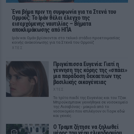
Ένα βήμα πριν τη συμφωνία για τα Στενά του
Ορμούζ: Το Ιράν θέλει έλεγχο της
εισερχόμενης ναυτιλίας – Βήματα
αποκλιμάκωσης από ΗΠΑ
Ιράν και Ομάν βρίσκονται στο τελικό στάδιο προετοιμασίας
κοινής ανακοίνωσης για τα Στενά του Ορμούζ
ΧΤΕΣ
Πριγκίπισσα Ευγενία: Γιατί η
γέννηση της κόρης της «σπάει»
μια παράδοση δεκαετιών της
βασιλικής οικογένειας
ΧΤΕΣ
Το τρίτο παιδί της Ευγενίας και του Τζακ
Μπρούκσμπανκ γεννήθηκε σε νοσοκομείο
της Λισαβόνας - μακριά από το
νοσοκομείο που επιλέγουν οι Γιορκ εδώ
και γενιές.
Ο Τραμπ ζήτησε να ξηλωθεί
μέρος του νέου ελικοδρομίου