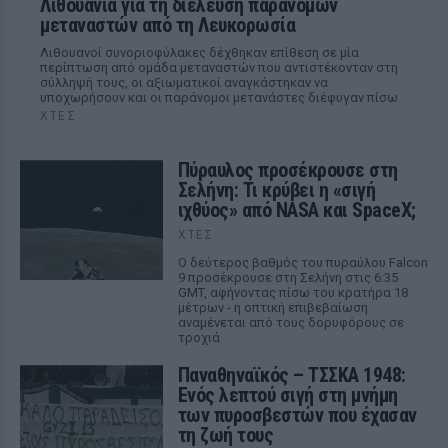
Λιθουανία για τη διέλευση παράνομων
μεταναστών από τη Λευκορωσία
Λιθουανοί συνοριοφύλακες δέχθηκαν επίθεση σε μία
περίπτωση από ομάδα μεταναστών που αντιστέκονταν στη
σύλληψή τους, οι αξιωματικοί αναγκάστηκαν να
υποχωρήσουν και οι παράνομοι μετανάστες διέφυγαν πίσω
ΧΤΕΣ
Πύραυλος προσέκρουσε στη
Σελήνη: Τι κρύβει η «σιγή
ιχθύος» από NASA και SpaceX;
ΧΤΕΣ
Ο δεύτερος βαθμός του πυραύλου Falcon
9 προσέκρουσε στη Σελήνη στις 6:35
GMT, αφήνοντας πίσω του κρατήρα 18
μέτρων - η οπτική επιβεβαίωση
αναμένεται από τους δορυφόρους σε
τροχιά
Παναθηναϊκός – ΤΣΣΚΑ 1948:
Ενός λεπτού σιγή στη μνήμη
των πυροσβεστών που έχασαν
τη ζωή τους