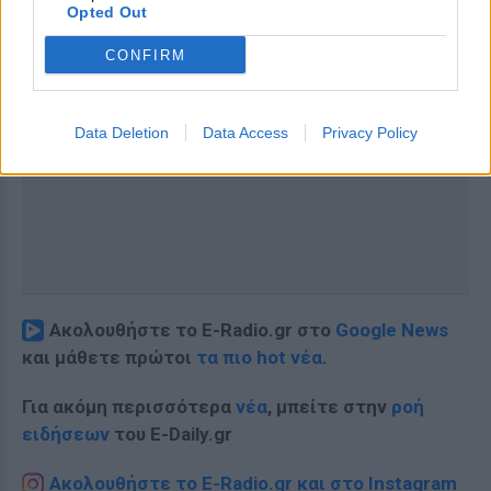
Opted Out
CONFIRM
Data Deletion
Data Access
Privacy Policy
Ακολουθήστε το E-Radio.gr στο
Google News
και μάθετε πρώτοι
τα πιο hot νέα
.
Για ακόμη περισσότερα
νέα
, μπείτε στην
ροή
ειδήσεων
του E-Daily.gr
Ακολουθήστε το E-Radio.gr και στο Instagram