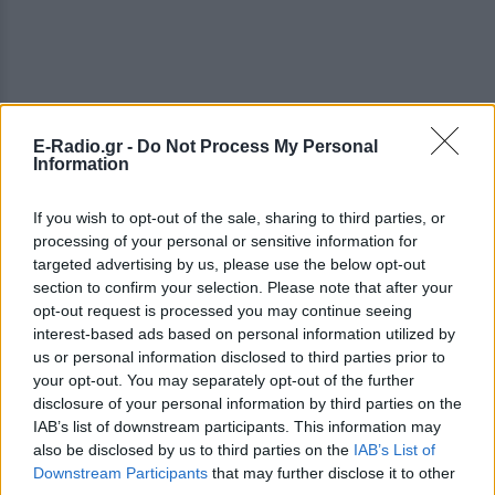
E-Radio.gr -
Do Not Process My Personal
Information
ΔΕΙΤΕ ΕΠΙΣΗΣ
If you wish to opt-out of the sale, sharing to third parties, or
ΣΤΗΝ ΙΔΙΑ ΚΑΤΗΓΟΡΙΑ
processing of your personal or sensitive information for
targeted advertising by us, please use the below opt-out
Πουέρτο Ρίκο: Διανομή νερού
section to confirm your selection. Please note that after your
με δελτίο εν μέσω
opt-out request is processed you may continue seeing
παρατεταμένης ξηρασίας
interest-based ads based on personal information utilized by
us or personal information disclosed to third parties prior to
ΣΉΜΕΡΑ
your opt-out. You may separately opt-out of the further
Πώς διαχειρίζεται το Πουέρτο Ρίκο την
disclosure of your personal information by third parties on the
κρίση νερού και πώς επηρεάζεται η
καθημερινή ζωή των κατοίκων
IAB’s list of downstream participants. This information may
also be disclosed by us to third parties on the
IAB’s List of
Σαρωτικοί έλεγχοι στις
Downstream Participants
that may further disclose it to other
παραλίες με drones – Ποιες