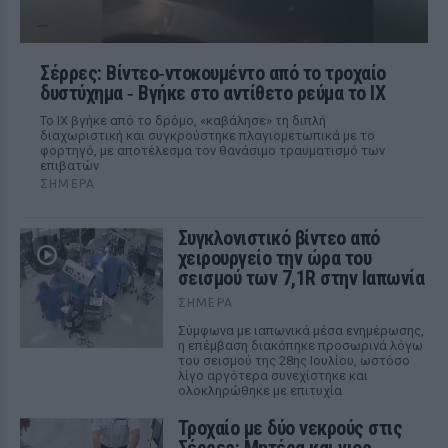
Σέρρες: Βίντεο‑ντοκουμέντο από το τροχαίο
δυστύχημα ‑ Βγήκε στο αντίθετο ρεύμα το ΙΧ
Το ΙΧ βγήκε από το δρόμο, «καβάλησε» τη διπλή
διαχωριστική και συγκρούστηκε πλαγιομετωπικά με το
φορτηγό, με αποτέλεσμα τον θανάσιμο τραυματισμό των
επιβατών
ΣΉΜΕΡΑ
Συγκλονιστικό βίντεο από
χειρουργείο την ώρα του
σεισμού των 7,1R στην Ιαπωνία
ΣΉΜΕΡΑ
Σύμφωνα με ιαπωνικά μέσα ενημέρωσης,
η επέμβαση διακόπηκε προσωρινά λόγω
του σεισμού της 28ης Ιουλίου, ωστόσο
λίγο αργότερα συνεχίστηκε και
ολοκληρώθηκε με επιτυχία
Τροχαίο με δύο νεκρούς στις