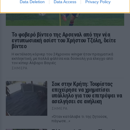
Data Deletion
Data Access
Privacy Policy
Το φοβερό βίντεο της Αρσεναλ από την νέα
εντυπωσιακή ασίστ του Χρήστου Τζόλη, δείτε
βίντεο
Η εκτέλεση κόρνερ του 24χρονου winger ήταν πραγματικά
εκπληκτική, με πολλά φάλτσα και δύσκολη για έλεγχο από
τον κίπερ Αλβαρο Βαγιές
ΣΉΜΕΡΑ
Σοκ στην Κρήτη: Τουρίστας
επιχείρησε να χρηματίσει
υπάλληλο για του επιτρέψει να
ασελγήσει σε ανήλικη
ΣΉΜΕΡΑ
«Όταν κατάλαβε τι της ζητούσε,
πάγωσε...»