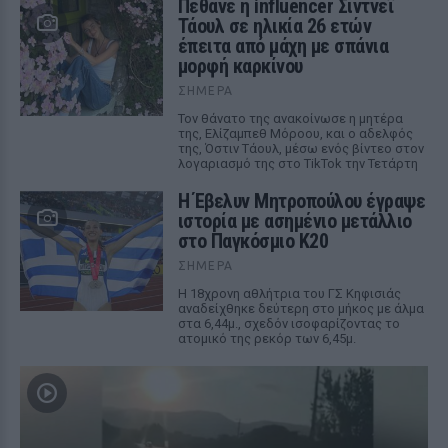
Πέθανε η influencer Σίντνεϊ
Τάουλ σε ηλικία 26 ετών
έπειτα από μάχη με σπάνια
μορφή καρκίνου
ΣΉΜΕΡΑ
Τον θάνατο της ανακοίνωσε η μητέρα
της, Ελίζαμπεθ Μόροου, και ο αδελφός
της, Όστιν Τάουλ, μέσω ενός βίντεο στον
λογαριασμό της στο TikTok την Τετάρτη
Η Έβελυν Μητροπούλου έγραψε
ιστορία με ασημένιο μετάλλιο
στο Παγκόσμιο Κ20
ΣΉΜΕΡΑ
Η 18χρονη αθλήτρια του ΓΣ Κηφισιάς
αναδείχθηκε δεύτερη στο μήκος με άλμα
στα 6,44μ., σχεδόν ισοφαρίζοντας το
ατομικό της ρεκόρ των 6,45μ.