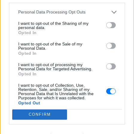
third parties.
περιοχές είχαν τις
περισσότερες παραβάσεις
Personal Data Processing Opt Outs
ΣΉΜΕΡΑ
I want to opt-out of the Sharing of my
Οι έλεγχοι στις παραλίες συνεχίζονται με
personal data.
drones, ψηφιακά εργαλεία και
Opted In
καταγγελίες πολιτών, καθώς οι
Κτηματικές Υπηρεσίες εντείνουν τις
αυτοψίες σε όλη τη χώρα
I want to opt-out of the Sale of my
Personal Data.
Opted In
Φωτιά στο Ρέθυμνο: Οι
τέσσερις «ήρωες της
I want to opt-out of processing my
θάλασσας» που με τα σκάφη
Personal Data for Targeted Advertising.
τους έσωσαν πάνω από 100
Opted In
ανθρώπους
I want to opt-out of Collection, Use,
ΣΉΜΕΡΑ
Retention, Sale, and/or Sharing of my
Personal Data that Is Unrelated with the
Καθοριστική ήταν η συμβολή τεσσάρων
Purposes for which it was collected.
ιδιωτών στη μεγάλη επιχείρηση
Opted Out
απομάκρυνσης πολιτών και επισκεπτών
από τον Αγιο Παύλο και την Πρέβελη, την
ώρα που η πυρκαγιά απειλούσε τις δύο
CONFIRM
περιοχές