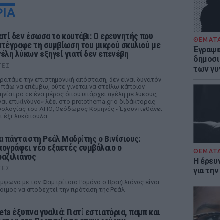
ΡΙΑ
ιατί δεν έσωσα το κουτάβι: Ο ερευνητής που
ΘΕΜΑΤ
ατέγραφε τη συμβίωση του μικρού σκυλιού με
Έγραψε 
γέλη λύκων εξηγεί γιατί δεν επενέβη
δημοσι
ΤΕΣ
των γυ
ρατάμε την επιστημονική απόσταση, δεν είναι δυνατόν
 πάω να επέμβω, ούτε γίνεται να στείλω κάποιον
ηνίατρο σε ένα μέρος όπου υπάρχει αγέλη με λύκους,
ναι επικίνδυνο» λέει στο protothema.gr ο διδάκτορας
ολογίας του ΑΠΘ, Θεόδωρος Κομηνός - Έχουν πεθάνει
ι έξι λυκόπουλα
ια πάντα στη Ρεάλ Μαδρίτης ο Βινίσιους:
πογράφει νέο εξαετές συμβόλαιο ο
ΘΕΜΑΤ
ραζιλιάνος
Η έρευ
ΤΕΣ
για τη
μφωνα με τον Φαμπρίτσιο Ρομάνο ο Βραζιλιάνος είναι
οιμος να αποδεχτεί την πρόταση της Ρεάλ
eta έξυπνα γυαλιά: Γιατί εστιατόρια, παμπ και