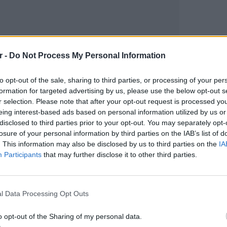
r -
Do Not Process My Personal Information
to opt-out of the sale, sharing to third parties, or processing of your per
formation for targeted advertising by us, please use the below opt-out s
r selection. Please note that after your opt-out request is processed y
eing interest-based ads based on personal information utilized by us or
gr στο
Google News
και μάθετε πρώτοι
τα
disclosed to third parties prior to your opt-out. You may separately opt-
losure of your personal information by third parties on the IAB’s list of
. This information may also be disclosed by us to third parties on the
IA
 μπείτε στην
ροή ειδήσεων
του E-Daily.gr
Participants
that may further disclose it to other third parties.
r και στο Instagram
ΕΥ ΖΗΝ
6 φρού
l Data Processing Opt Outs
ΔΙΑΦΗΜΙΣΗ
εκτός 
o opt-out of the Sharing of my personal data.