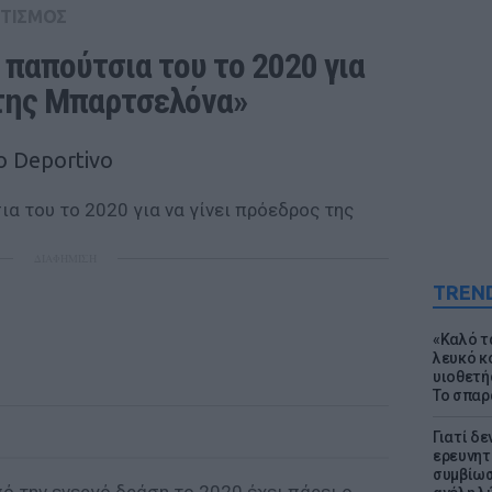
ΤΙΣΜΟΣ
 παπούτσια του το 2020 για 
 της Μπαρτσελόνα»
o Deportivo
ΔΙΑΦΗΜΙΣΗ
TREN
«Καλό τα
λευκό κ
υιοθετή
Το σπαρ
Γιατί δε
ερευνητ
συμβίωσ