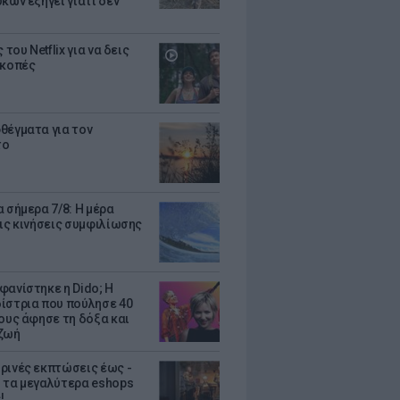
κων εξηγεί γιατί δεν
ς του Netflix για να δεις
ακοπές
θέγματα για τον
το
 σήμερα 7/8: Η μέρα
τις κινήσεις συμφιλίωσης
φανίστηκε η Dido; Η
ίστρια που πούλησε 40
κους άφησε τη δόξα και
ζωή
ρινές εκπτώσεις έως -
 τα μεγαλύτερα eshops
!