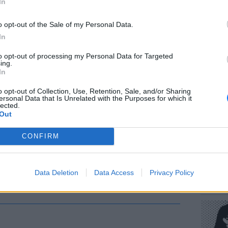
In
o opt-out of the Sale of my Personal Data.
In
to opt-out of processing my Personal Data for Targeted
ΕΥ ΖΗΝ
ing.
Πώς να
In
στους 
o opt-out of Collection, Use, Retention, Sale, and/or Sharing
ersonal Data that Is Unrelated with the Purposes for which it
lected.
Out
CONFIRM
POP CU
Data Deletion
Data Access
Privacy Policy
Η κωμω
νεοπλο