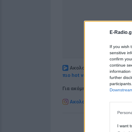
E-Radio.g
If you wish 
sensitive in
confirm you
continue se
Ακολουθήστε το E-Radio.
information 
πιο hot νέα
.
further disc
participants
Για ακόμη περισσότερα
νέα
,
Downstream 
Ακολουθήστε το E-Radio.g
Persona
I want t