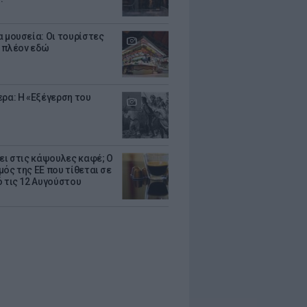
α μουσεία: Οι τουρίστες
 πλέον εδώ
ερα: Η «Εξέγερση του
ζει στις κάψουλες καφέ; Ο
μός της ΕΕ που τίθεται σε
ό τις 12 Αυγούστου