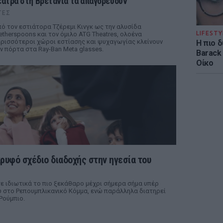
έατρα στη Βρετανία τα απαγορεύουν
ΤΕΣ
ό τον εστιάτορα Τζέρεμι Κινγκ ως την αλυσίδα
LIFESTY
therspoons και τον όμιλο ATG Theatres, ολοένα
ρισσότεροι χώροι εστίασης και ψυχαγωγίας κλείνουν
Η πιο 
ν πόρτα στα Ray-Ban Meta glasses.
Barack
Οίκο
κρυφό σχέδιο διαδοχής στην ηγεσία του
ε ιδιωτικά το πιο ξεκάθαρο μέχρι σήμερα σήμα υπέρ
 στο Ρεπουμπλικανικό Κόμμα, ενώ παράλληλα διατηρεί
Ρούμπιο.