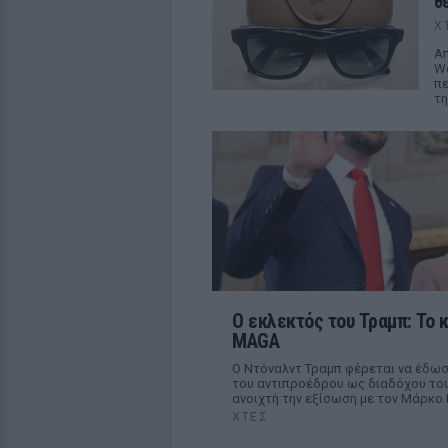
θ
Χ
Απ
We
πε
τη
Ο εκλεκτός του Τραμπ: Το 
MAGA
Ο Ντόναλντ Τραμπ φέρεται να έδωσ
του αντιπροέδρου ως διαδόχου του
ανοιχτή την εξίσωση με τον Μάρκο 
ΧΤΕΣ