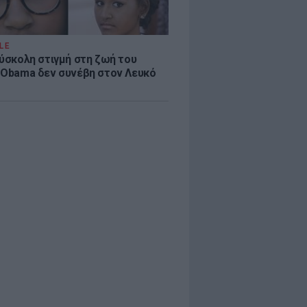
LE
δύσκολη στιγμή στη ζωή του
 Obama δεν συνέβη στον Λευκό