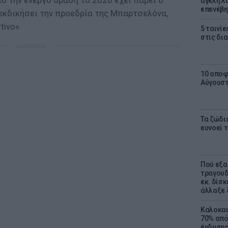
ό την ενεργό δράση το 2020 έχει πάρει ο
αγέλη λύ
επενέβη
ιεκδικήσει την προεδρία της Μπαρτσελόνα,
ivo».
5 ταινίε
στις δι
ΔΙΑΦΗΜΙΣΗ
10 αποφ
Αύγουσ
Τα ζώδια
ευνοεί 
Πού εξα
τραγουδ
εκ. δίσ
άλλαξε 
Καλοκαι
70% από
ένδυσης