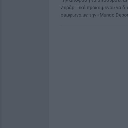
Την απόφαση να αποσυρθεί απ
Ζεράρ Πικέ προκειμένου να δ
σύμφωνα με την «Mundo Deport