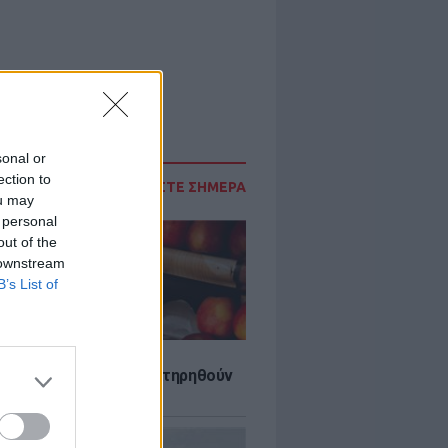
sonal or
ection to
ΔΙΑΒΑΣΤΕ ΣΗΜΕΡΑ
ou may
 personal
out of the
 downstream
B’s List of
τα που μπορουν να διατηρηθούν
ψυγείου το καλοκαίρι