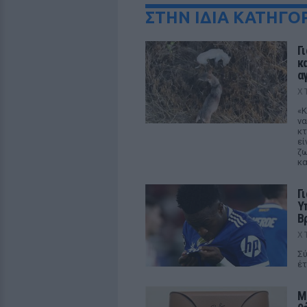
ΣΤΗΝ ΙΔΙΑ ΚΑΤΗΓΟ
Γ
κ
α
Χ
«Κ
να
κτ
εί
ζω
κα
Γ
Υ
Β
Χ
Σύ
έτ
M