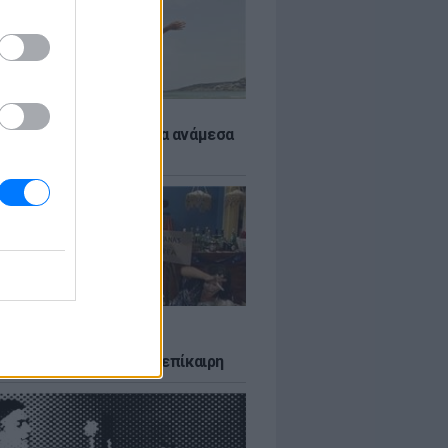
 αποφύγεις το σύγκαμα ανάμεσα
μηρούς
LTURE
δία που σατίρισε τον
υτισμό και παραμένει επίκαιρη