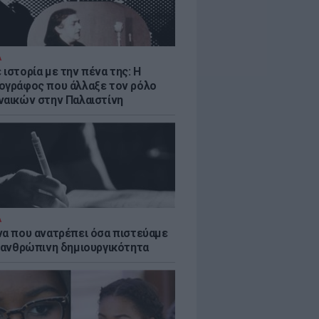
Α
ιστορία με την πένα της: Η
ογράφος που άλλαξε τον ρόλο
ναικών στην Παλαιστίνη
Α
να που ανατρέπει όσα πιστεύαμε
ν ανθρώπινη δημιουργικότητα