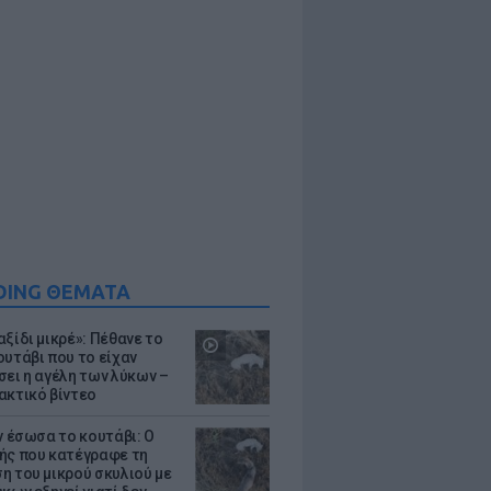
DING ΘΕΜΑΤΑ
ξίδι μικρέ»: Πέθανε το
ουτάβι που το είχαν
σει η αγέλη των λύκων –
ακτικό βίντεο
ν έσωσα το κουτάβι: Ο
ής που κατέγραφε τη
η του μικρού σκυλιού με