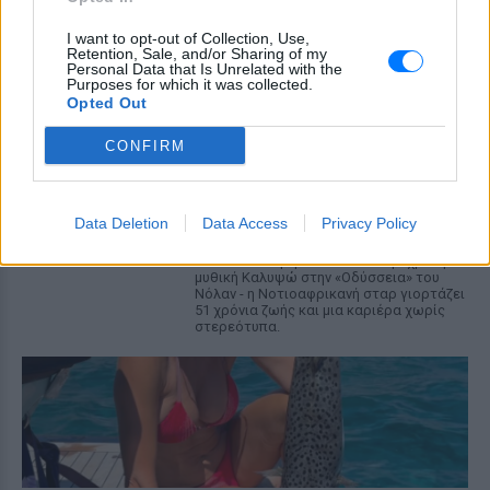
ΣΉΜΕΡΑ
I want to opt-out of Collection, Use,
Η ηθοποιός μοιράστηκε στιγμές από την
Retention, Sale, and/or Sharing of my
παραλία μέσα από Instagram stories,
Personal Data that Is Unrelated with the
ποζάροντας μέσα στο νερό με τα αγόρια
Purposes for which it was collected.
της
Opted Out
Charlize Theron: Η «Καλυψώ»
CONFIRM
κλείνει τα 51 ‑ H ζωή και ο
ρόλος που άλλαξε τα πάντα για
εκείνη
Data Deletion
Data Access
Privacy Policy
ΣΉΜΕΡΑ
Από το Όσκαρ για το Monster μέχρι τη
μυθική Καλυψώ στην «Οδύσσεια» του
Νόλαν - η Νοτιοαφρικανή σταρ γιορτάζει
51 χρόνια ζωής και μια καριέρα χωρίς
στερεότυπα.