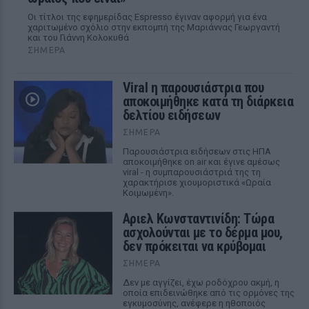
Οι τίτλοι της εφημερίδας Espresso έγιναν αφορμή για ένα
χαριτωμένο σχόλιο στην εκπομπή της Μαριάννας Γεωργαντή
και του Γιάννη Κολοκυθά
ΣΉΜΕΡΑ
Viral η παρουσιάστρια που
αποκοιμήθηκε κατά τη διάρκεια
δελτίου ειδήσεων
ΣΉΜΕΡΑ
Παρουσιάστρια ειδήσεων στις ΗΠΑ
αποκοιμήθηκε on air και έγινε αμέσως
viral - η συμπαρουσιάστριά της τη
χαρακτήρισε χιουμοριστικά «Ωραία
Κοιμωμένη».
Αριελ Κωνσταντινίδη: Τώρα
ασχολούνται με το δέρμα μου,
δεν πρόκειται να κρύβομαι
ΣΉΜΕΡΑ
Δεν με αγγίζει, έχω ροδόχρου ακμή, η
οποία επιδεινώθηκε από τις ορμόνες της
εγκυμοσύνης, ανέφερε η ηθοποιός