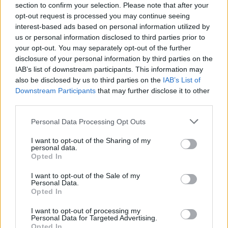
section to confirm your selection. Please note that after your
opt-out request is processed you may continue seeing
interest-based ads based on personal information utilized by
us or personal information disclosed to third parties prior to
your opt-out. You may separately opt-out of the further
ΔΕΙΤΕ ΕΠΙΣΗΣ
disclosure of your personal information by third parties on the
IAB’s list of downstream participants. This information may
ΣΤΗΝ ΙΔΙΑ ΚΑΤΗΓΟΡΙΑ
also be disclosed by us to third parties on the
IAB’s List of
Downstream Participants
that may further disclose it to other
Η Τατιάνα Στεφανίδου φόρεσε
third parties.
μπικίνι και εντυπωσίασε με το
κορμί της στα καταγάλανα νερά
Personal Data Processing Opt Outs
του Ιονίου
I want to opt-out of the Sharing of my
ΣΉΜΕΡΑ
personal data.
Opted In
Οι φωτογραφίες που ανέβασε η
παρουσιάστρια από τις διακοπές της με
τον Νίκο Ευαγγελάτο στα Επτάνησα
I want to opt-out of the Sale of my
Personal Data.
Κατερίνα Παπουτσάκη: Ποζάρει
Opted In
χαμογελαστή με μπικίνι στη
I want to opt-out of processing my
θάλασσα σε καλοκαιρινή
Personal Data for Targeted Advertising.
διάθεση
Opted In