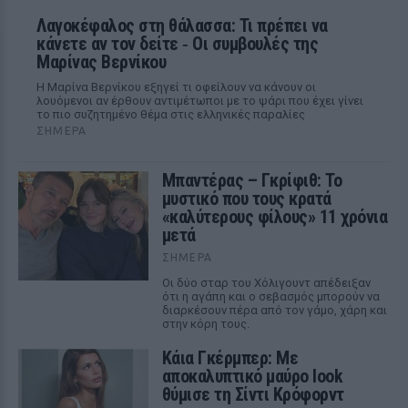
Λαγοκέφαλος στη θάλασσα: Τι πρέπει να
κάνετε αν τον δείτε ‑ Οι συμβουλές της
Μαρίνας Βερνίκου
Η Μαρίνα Βερνίκου εξηγεί τι οφείλουν να κάνουν οι
λουόμενοι αν έρθουν αντιμέτωποι με το ψάρι που έχει γίνει
το πιο συζητημένο θέμα στις ελληνικές παραλίες
ΣΉΜΕΡΑ
Μπαντέρας – Γκρίφιθ: Το
μυστικό που τους κρατά
«καλύτερους φίλους» 11 χρόνια
μετά
ΣΉΜΕΡΑ
Οι δύο σταρ του Χόλιγουντ απέδειξαν
ότι η αγάπη και ο σεβασμός μπορούν να
διαρκέσουν πέρα από τον γάμο, χάρη και
στην κόρη τους.
Κάια Γκέρμπερ: Με
αποκαλυπτικό μαύρο look
θύμισε τη Σίντι Κρόφορντ