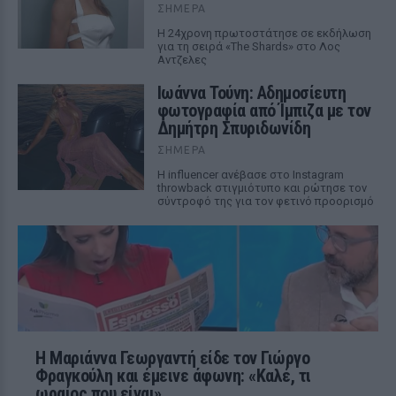
ΣΉΜΕΡΑ
Η 24χρονη πρωτοστάτησε σε εκδήλωση
για τη σειρά «The Shards» στο Λος
Αντζελες
Ιωάννα Τούνη: Αδημοσίευτη
φωτογραφία από Ίμπιζα με τον
Δημήτρη Σπυριδωνίδη
ΣΉΜΕΡΑ
Η influencer ανέβασε στο Instagram
throwback στιγμιότυπο και ρώτησε τον
σύντροφό της για τον φετινό προορισμό
Η Μαριάννα Γεωργαντή είδε τον Γιώργο
Φραγκούλη και έμεινε άφωνη: «Καλέ, τι
ωραίος που είναι»