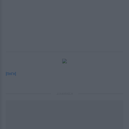
[ΠΗΓΗ]
ΔΙΑΦΗΜΙΣΗ