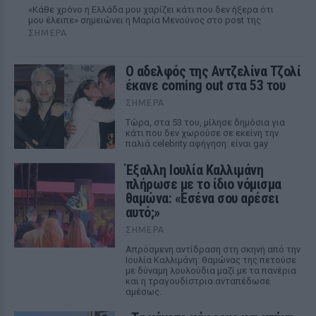
«Κάθε χρόνο η Ελλάδα μου χαρίζει κάτι που δεν ήξερα ότι
μου έλειπε» σημειώνει η Μαρία Μενούνος στο post της
ΣΉΜΕΡΑ
Ο αδελφός της Αντζελίνα Τζολί
έκανε coming out στα 53 του
ΣΉΜΕΡΑ
Τώρα, στα 53 του, μίλησε δημόσια για
κάτι που δεν χωρούσε σε εκείνη την
παλιά celebrity αφήγηση: είναι gay
Έξαλλη Ιουλία Καλλιμάνη
πλήρωσε με το ίδιο νόμισμα
θαμώνα: «Εσένα σου αρέσει
αυτό;»
ΣΉΜΕΡΑ
Απρόσμενη αντίδραση στη σκηνή από την
Ιουλία Καλλιμάνη: θαμώνας της πετούσε
με δύναμη λουλούδια μαζί με τα πανέρια
και η τραγουδίστρια ανταπέδωσε
αμέσως.