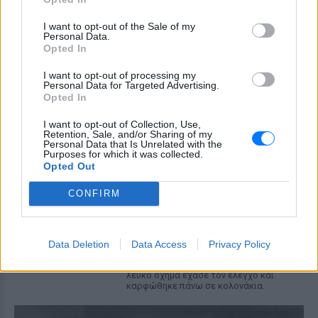
συμπεριφορά της λίγο μετά τη μοιραία
σύγκρουση
I want to opt-out of the Sale of my
Personal Data.
Τροχαίο στις Σέρρες: «Έχασα τη
Opted In
γυναίκα και το παιδί μου, τα
έχασα όλα» ‑ Ο πόνος του
I want to opt-out of processing my
Personal Data for Targeted Advertising.
πατέρα
Opted In
ΧΤΕΣ
I want to opt-out of Collection, Use,
Μητέρα 43 ετών και ο 21χρονος γιος της
Retention, Sale, and/or Sharing of my
σκοτώθηκαν σε μετωπική σύγκρουση με
Personal Data that Is Unrelated with the
φορτηγό στην επαρχιακή οδό Αμφίπολης
Purposes for which it was collected.
– Δράμας, κοντά στην Παλαιοκώμη.
Opted Out
Καταδίωξη στο κέντρο της
CONFIRM
Θεσσαλονίκης: Έσπασαν το
τζάμι του οδηγού – «Μην κάνεις
μ@@@», του φώναζαν
Data Deletion
Data Access
Privacy Policy
ΧΤΕΣ
Εξαιτίας των υψηλών ταχυτήτων το
λευκό όχημα έχασε τον έλεγχο και
καρφώθηκε πάνω σε κολονάκια.