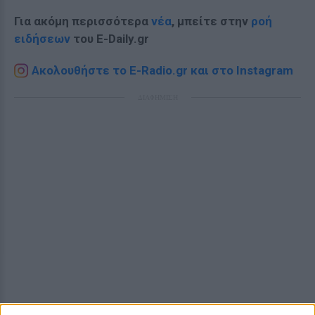
Για ακόμη περισσότερα
νέα
, μπείτε στην
ροή
ειδήσεων
του E-Daily.gr
Ακολουθήστε το E-Radio.gr και στο Instagram
ΔΙΑΦΗΜΙΣΗ