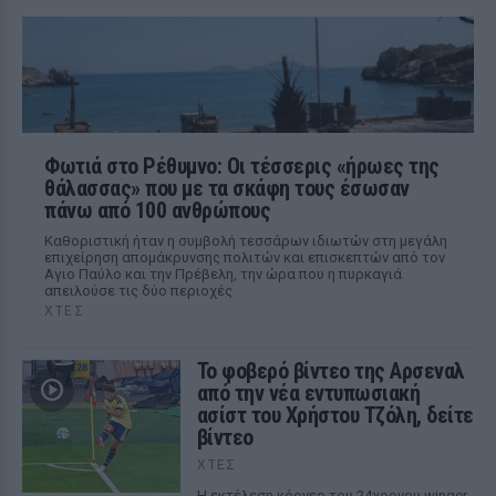
Φωτιά στο Ρέθυμνο: Οι τέσσερις «ήρωες της
θάλασσας» που με τα σκάφη τους έσωσαν
πάνω από 100 ανθρώπους
Καθοριστική ήταν η συμβολή τεσσάρων ιδιωτών στη μεγάλη
επιχείρηση απομάκρυνσης πολιτών και επισκεπτών από τον
Αγιο Παύλο και την Πρέβελη, την ώρα που η πυρκαγιά
απειλούσε τις δύο περιοχές
ΧΤΕΣ
Το φοβερό βίντεο της Αρσεναλ
από την νέα εντυπωσιακή
ασίστ του Χρήστου Τζόλη, δείτε
βίντεο
ΧΤΕΣ
Η εκτέλεση κόρνερ του 24χρονου winger