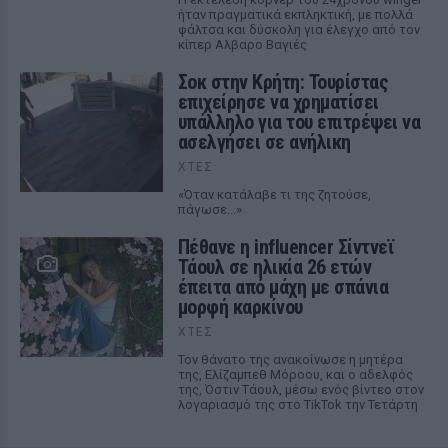
ήταν πραγματικά εκπληκτική, με πολλά
φάλτσα και δύσκολη για έλεγχο από τον
κίπερ Αλβαρο Βαγιές
Σοκ στην Κρήτη: Τουρίστας
επιχείρησε να χρηματίσει
υπάλληλο για του επιτρέψει να
ασελγήσει σε ανήλικη
ΧΤΕΣ
«Όταν κατάλαβε τι της ζητούσε,
πάγωσε...»
Πέθανε η influencer Σίντνεϊ
Τάουλ σε ηλικία 26 ετών
έπειτα από μάχη με σπάνια
μορφή καρκίνου
ΧΤΕΣ
Τον θάνατο της ανακοίνωσε η μητέρα
της, Ελίζαμπεθ Μόροου, και ο αδελφός
της, Όστιν Τάουλ, μέσω ενός βίντεο στον
λογαριασμό της στο TikTok την Τετάρτη