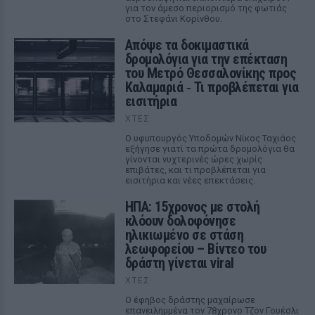
για τον άμεσο περιορισμό της φωτιάς
στο Στεφάνι Κορίνθου.
Απόψε τα δοκιμαστικά
δρομολόγια για την επέκταση
του Μετρό Θεσσαλονίκης προς
Καλαμαριά ‑ Τι προβλέπεται για
εισιτήρια
ΧΤΕΣ
Ο υφυπουργός Υποδομών Νίκος Ταχιάος
εξήγησε γιατί τα πρώτα δρομολόγια θα
γίνονται νυχτερινές ώρες χωρίς
επιβάτες, και τι προβλέπεται για
εισιτήρια και νέες επεκτάσεις.
ΗΠΑ: 15χρονος με στολή
κλόουν δολοφόνησε
ηλικιωμένο σε στάση
λεωφορείου – Βίντεο του
δράστη γίνεται viral
ΧΤΕΣ
Ο έφηβος δράστης μαχαίρωσε
επανειλημμένα τον 78χρονο Τζον Γουέσλι