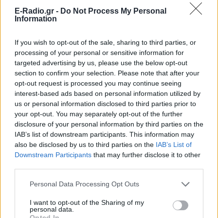
E-Radio.gr -
Do Not Process My Personal
Information
If you wish to opt-out of the sale, sharing to third parties, or
processing of your personal or sensitive information for
targeted advertising by us, please use the below opt-out
section to confirm your selection. Please note that after your
ΔΕΙΤΕ ΕΠΙΣΗΣ
opt-out request is processed you may continue seeing
interest-based ads based on personal information utilized by
us or personal information disclosed to third parties prior to
ΣΤΗΝ ΙΔΙΑ ΚΑΤΗΓΟΡΙΑ
your opt-out. You may separately opt-out of the further
disclosure of your personal information by third parties on the
«Θέλω τον μπαμπά μου»: Το
IAB’s list of downstream participants. This information may
βίντεο της μεθυσμένης οδηγού
also be disclosed by us to third parties on the
IAB’s List of
που σκότωσε νύφη ώρες μετά
Downstream Participants
that may further disclose it to other
τον γάμο της
third parties.
ΧΤΕΣ
Personal Data Processing Opt Outs
Η Jamie Lee Komoroski, με αλκοόλ
τριπλάσιο του νόμιμου ορίου, έπεσε
I want to opt-out of the Sharing of my
πάνω στο golf cart των νεόνυμφων στο
personal data.
Folly Beach - τώρα νέο υλικό από το
αστυνομικό τμήμα αποκαλύπτει τη
Opted In