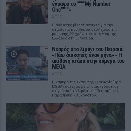
έγραψα το """"My Number
One""""»
ΧΤΕΣ
Ο συνθέτης μίλησε ανοιχτά για την
αχαριστία που βιώνει στον χώρο της
μουσικής, 22 χρόνια μετά τη νίκη της
Ελλάδας στη Eurovision.
Νεαρός στο λιμάνι του Πειραιά:
«Πάω διακοπές έναν μήνα» ‑ Η
απίθανη ατάκα στην κάμερα του
MEGA
ΧΤΕΣ
Η κάμερα της εκπομπής «Κοινωνία Ώρα
MEGA» κατέγραψε τη διασκεδαστική
στιγμή από το λιμάνι του Πειραιά, την
Παρασκευή 7 Αυγούστου.