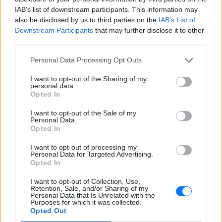
IAB’s list of downstream participants. This information may
22 χρόνια από τον θάνατο του
also be disclosed by us to third parties on the
IAB’s List of
Δημήτρη Παπαμιχαήλ: Η
ανάρτηση της Φίνος Φιλμ για
Downstream Participants
that may further disclose it to other
το «γοητευτικό λεβεντόπαιδο
third parties.
του ελληνικού σινεμά»
Personal Data Processing Opt Outs
ΣΉΜΕΡΑ
Τον θυμόμαστε ως σπουδαίο ηθοποιό και
I want to opt-out of the Sharing of my
καλλιτέχνη που αποτέλεσε, μαζί με την
personal data.
Αλίκη, αναπόσπαστο κομμάτι της
Opted In
μεγάλης οικογένειας της Φίνος Φιλμ,
αναφέρεται χαρακτηριστικά
I want to opt-out of the Sale of my
Personal Data.
Μαρίνα Βερνίκου: Πόζαρε με
Opted In
λαγοκέφαλο στο χέρι
I want to opt-out of processing my
ΣΉΜΕΡΑ
Personal Data for Targeted Advertising.
Η Μαρίνα Βερνίκου εξηγεί πώς να
Opted In
αντιδρούμε όταν συναντάμε λαγοκέφαλο
στη θάλασσα
I want to opt-out of Collection, Use,
Retention, Sale, and/or Sharing of my
Personal Data that Is Unrelated with the
Purposes for which it was collected.
Opted Out