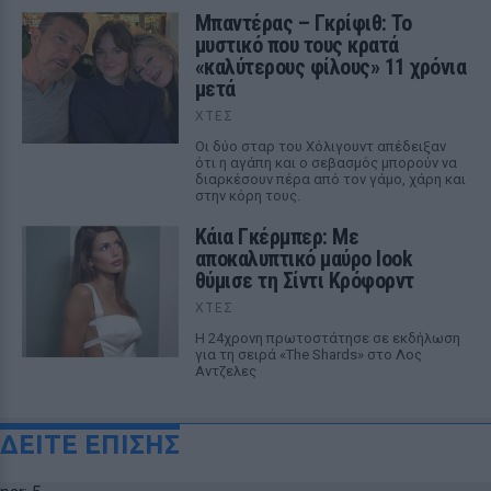
Μπαντέρας – Γκρίφιθ: Το
μυστικό που τους κρατά
«καλύτερους φίλους» 11 χρόνια
μετά
ΧΤΕΣ
Οι δύο σταρ του Χόλιγουντ απέδειξαν
ότι η αγάπη και ο σεβασμός μπορούν να
διαρκέσουν πέρα από τον γάμο, χάρη και
στην κόρη τους.
Κάια Γκέρμπερ: Με
αποκαλυπτικό μαύρο look
θύμισε τη Σίντι Κρόφορντ
ΧΤΕΣ
Η 24χρονη πρωτοστάτησε σε εκδήλωση
για τη σειρά «The Shards» στο Λος
Αντζελες
ΔΕΙΤΕ ΕΠΙΣΗΣ