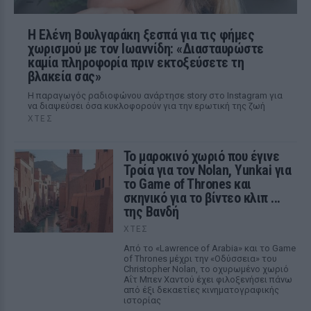
Η Ελένη Βουλγαράκη ξεσπά για τις φήμες
χωρισμού με τον Ιωαννίδη: «Διασταυρώστε
καμία πληροφορία πριν εκτοξεύσετε τη
βλακεία σας»
Η παραγωγός ραδιοφώνου ανάρτησε story στο Instagram για
να διαψεύσει όσα κυκλοφορούν για την ερωτική της ζωή
ΧΤΕΣ
Το μαροκινό χωριό που έγινε
Τροία για τον Nolan, Yunkai για
το Game of Thrones και
σκηνικό για το βίντεο κλιπ ...
της Βανδή
ΧΤΕΣ
Από το «Lawrence of Arabia» και το Game
of Thrones μέχρι την «Οδύσσεια» του
Christopher Nolan, το οχυρωμένο χωριό
Αΐτ Μπεν Χαντού έχει φιλοξενήσει πάνω
από έξι δεκαετίες κινηματογραφικής
ιστορίας