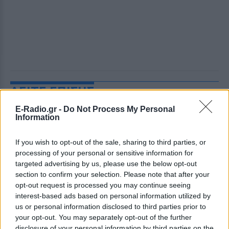
ΔΕΙΤΕ ΕΠΙΣΗΣ
E-Radio.gr -
Do Not Process My Personal
ΣΤΗΝ ΙΔΙΑ ΚΑΤΗΓΟΡΙΑ
Information
Ο Μπρούκλιν Μπέκαμ έβρασε
If you wish to opt-out of the sale, sharing to third parties, or
μακαρόνια με θαλασσινό νερό
processing of your personal or sensitive information for
και δέχτηκε ανελέητο
targeted advertising by us, please use the below opt-out
τρολάρισμα online
section to confirm your selection. Please note that after your
opt-out request is processed you may continue seeing
ΣΉΜΕΡΑ
interest-based ads based on personal information utilized by
Πολλοί εξέφρασαν απορία για την
us or personal information disclosed to third parties prior to
καταλληλότητα του νερού, με σχόλια
όπως «τα πόδια του δεν ήταν μέσα σε
your opt-out. You may separately opt-out of the further
αυτό;»
disclosure of your personal information by third parties on the