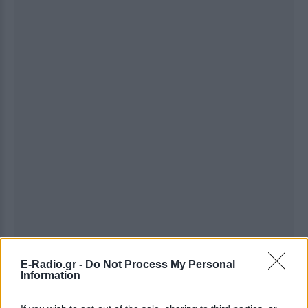
Ακολουθήστε το E-Radio.gr στο
Google News
E-Radio.gr -
Do Not Process My Personal
Information
και μάθετε πρώτοι
τα πιο hot νέα
.