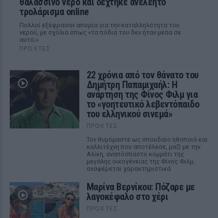
θαλασσινό νερό και δέχτηκε ανελέητο
τρολάρισμα online
Πολλοί εξέφρασαν απορία για την καταλληλότητα του
νερού, με σχόλια όπως «τα πόδια του δεν ήταν μέσα σε
αυτό;»
ΠΡΟΧΤΈΣ
22 χρόνια από τον θάνατο του
Δημήτρη Παπαμιχαήλ: Η
ανάρτηση της Φίνος Φιλμ για
το «γοητευτικό λεβεντόπαιδο
του ελληνικού σινεμά»
ΠΡΟΧΤΈΣ
Τον θυμόμαστε ως σπουδαίο ηθοποιό και
καλλιτέχνη που αποτέλεσε, μαζί με την
Αλίκη, αναπόσπαστο κομμάτι της
μεγάλης οικογένειας της Φίνος Φιλμ,
αναφέρεται χαρακτηριστικά
Μαρίνα Βερνίκου: Πόζαρε με
λαγοκέφαλο στο χέρι
ΠΡΟΧΤΈΣ