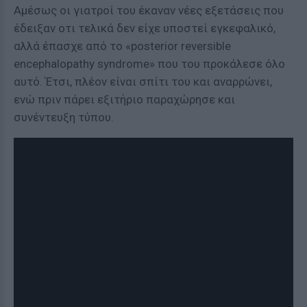
Αμέσως οι γιατροί του έκαναν νέες εξετάσεις που
έδειξαν οτι τελικά δεν είχε υποστεί εγκεφαλικό,
αλλά έπασχε από το «posterior reversible
encephalopathy syndrome» που του προκάλεσε όλο
αυτό. Έτσι, πλέον είναι σπίτι του και αναρρώνει,
ενώ πριν πάρει εξιτήριο παραχώρησε και
συνέντευξη τύπου.