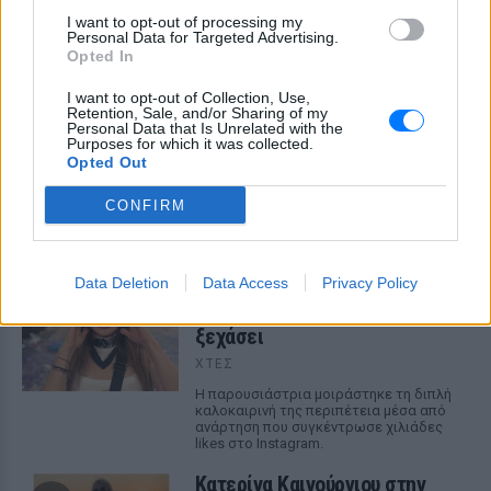
I want to opt-out of processing my
Personal Data for Targeted Advertising.
Opted In
I want to opt-out of Collection, Use,
Retention, Sale, and/or Sharing of my
Personal Data that Is Unrelated with the
Purposes for which it was collected.
ΔΕΙΤΕ ΕΠΙΣΗΣ
Opted Out
CONFIRM
ΣΤΗΝ ΙΔΙΑ ΚΑΤΗΓΟΡΙΑ
Αποστολία Ζώη: Από το Μπαλί
Data Deletion
Data Access
Privacy Policy
στο BTS concert στο Παρίσι ‑
το καλοκαίρι που δεν θα
ξεχάσει
ΧΤΕΣ
Η παρουσιάστρια μοιράστηκε τη διπλή
καλοκαιρινή της περιπέτεια μέσα από
ανάρτηση που συγκέντρωσε χιλιάδες
likes στο Instagram.
Κατερίνα Καινούργιου στην