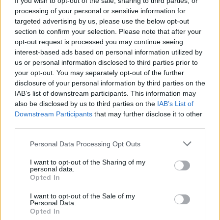
If you wish to opt-out of the sale, sharing to third parties, or
Εσύ μπήκες στο E-Daily.gr; Τα νέα της ημέρας
processing of your personal or sensitive information for
και ότι σου κάνει κλικ!
targeted advertising by us, please use the below opt-out
section to confirm your selection. Please note that after your
Ακολουθήστε το E-Radio.gr και στο Instagram
opt-out request is processed you may continue seeing
interest-based ads based on personal information utilized by
ΔΙΑΦΗΜΙΣΗ
us or personal information disclosed to third parties prior to
your opt-out. You may separately opt-out of the further
disclosure of your personal information by third parties on the
IAB’s list of downstream participants. This information may
also be disclosed by us to third parties on the
IAB’s List of
Downstream Participants
that may further disclose it to other
third parties.
Personal Data Processing Opt Outs
I want to opt-out of the Sharing of my
personal data.
Opted In
I want to opt-out of the Sale of my
Personal Data.
Opted In