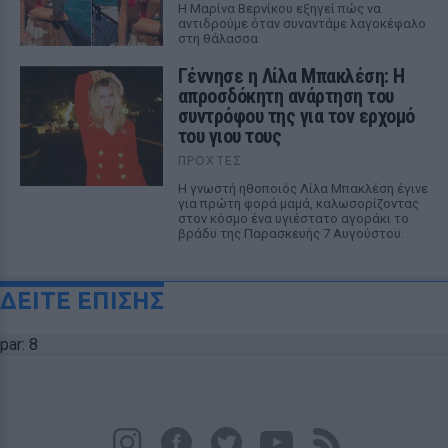
Η Μαρίνα Βερνίκου εξηγεί πώς να
αντιδρούμε όταν συναντάμε λαγοκέφαλο
στη θάλασσα
Γέννησε η Λίλα Μπακλέση: Η
απροσδόκητη ανάρτηση του
συντρόφου της για τον ερχομό
του γιου τους
ΠΡΟΧΤΈΣ
Η γνωστή ηθοποιός Λίλα Μπακλέση έγινε
για πρώτη φορά μαμά, καλωσορίζοντας
στον κόσμο ένα υγιέστατο αγοράκι το
βράδυ της Παρασκευής 7 Αυγούστου.
ΔΕΙΤΕ ΕΠΙΣΗΣ
par: 8