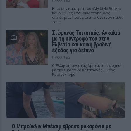
ΠΡΟΧΤΈΣ
Η πρώην παίκτρια του «My Style Rocks»
και ο Τζίμης Σταθοκωστόπουλος
απέκτησαν πρόσφατα το δεύτερο παιδί
τους
Στέφανος Τσιτσιπάς: Αγκαλιά
με τη σύντροφό του στην
Ελβετία και κοινή βραδινή
έξοδος για δείπνο
ΠΡΟΧΤΈΣ
Ο Έλληνας τενίστας βρίσκεται σε σχέση
με την εικαστικό καταγωγής Σικάγο,
Κρίστεν Τομς
Ο Μπρούκλιν Μπέκαμ έβρασε μακαρόνια με