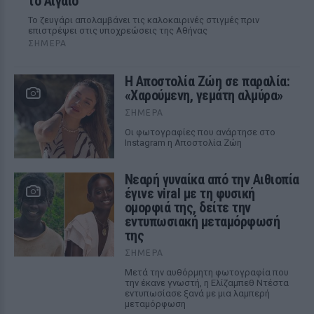
το Αιγαίο
Το ζευγάρι απολαμβάνει τις καλοκαιρινές στιγμές πριν
επιστρέψει στις υποχρεώσεις της Αθήνας
ΣΉΜΕΡΑ
Η Αποστολία Ζώη σε παραλία:
«Χαρούμενη, γεμάτη αλμύρα»
ΣΉΜΕΡΑ
Οι φωτογραφίες που ανάρτησε στο
Instagram η Αποστολία Ζώη
Νεαρή γυναίκα από την Αιθιοπία
έγινε viral με τη φυσική
ομορφιά της, δείτε την
εντυπωσιακή μεταμόρφωσή
της
ΣΉΜΕΡΑ
Μετά την αυθόρμητη φωτογραφία που
την έκανε γνωστή, η Ελίζαμπεθ Ντέστα
εντυπωσίασε ξανά με μια λαμπερή
μεταμόρφωση