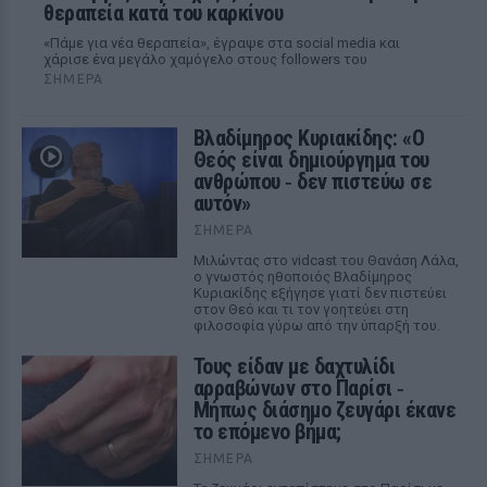
θεραπεία κατά του καρκίνου
«Πάμε για νέα θεραπεία», έγραψε στα social media και
χάρισε ένα μεγάλο χαμόγελο στους followers του
ΣΉΜΕΡΑ
Βλαδίμηρος Κυριακίδης: «Ο
Θεός είναι δημιούργημα του
ανθρώπου ‑ δεν πιστεύω σε
αυτόν»
ΣΉΜΕΡΑ
Μιλώντας στο vidcast του Θανάση Λάλα,
ο γνωστός ηθοποιός Βλαδίμηρος
Κυριακίδης εξήγησε γιατί δεν πιστεύει
στον Θεό και τι τον γοητεύει στη
φιλοσοφία γύρω από την ύπαρξή του.
Τους είδαν με δαχτυλίδι
αρραβώνων στο Παρίσι ‑
Μήπως διάσημο ζευγάρι έκανε
το επόμενο βήμα;
ΣΉΜΕΡΑ