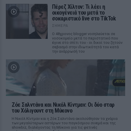
Πέρεζ Χίλτον: Τι λέει η
οικογένειά του μετά το
σοκαριστικό live στο TikTok
ΣΉΜΕΡΑ
Ο 48χρονος blogger νοσηλεύεται σε
νοσοκομείο μετά το περιστατικό που
έγινε στο σπίτι του - οι δικοί του ζητούν
σεβασμό στην ιδιωτικότητά του κατά
την ανάρρωσή του
Ζόε Σαλντάνα και Νικόλ Κίντμαν: Οι δύο σταρ
του Χόλιγουντ στη Μύκονο
Η Νικόλ Κίντμαν και η Ζόε Σαλντάνα ακολούθησαν τα χνάρια
των μεγαλύτερων αστέρων του παγκόσμιου σινεμά και της
showbiz, διαλέγοντας τη Μύκονο για τις φετινές