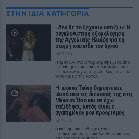
ΣΤΗΝ ΙΔΙΑ ΚΑΤΗΓΟΡΙΑ
«Δεν θα το ξεχάσω όσο ζω»: Η
συγκλονιστική εξομολόγηση
της Αγγελικής Ηλιάδη για τη
στιγμή που είδε τον Ιησού
ΣΉΜΕΡΑ
Η τραγουδίστρια περιέγραψε μέσα από
το Instagram μια εμπειρία που λέει πως
έζησε όταν ο γιος της νοσηλευόταν στο
νοσοκομείο της Αρτας.
Η Ιωάννα Τούνη δημοσίευσε
υλικό από τις διακοπές της στη
Μύκονο: Όσο και αν έχω
ταξιδέψει, αυτός είναι ο
αγαπημένος μου προορισμός
ΣΉΜΕΡΑ
Η Instagrammer έδειξε στους
διαδικτυακούς της ακόλουθους εικόνες
από την απόδρασή της