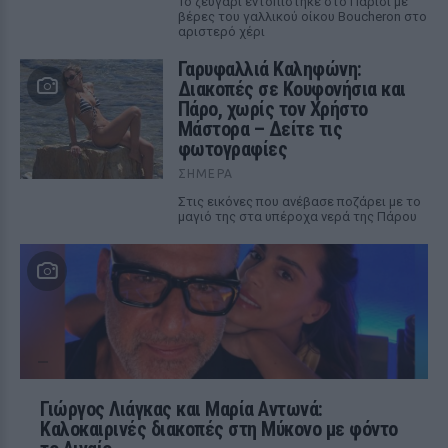
Το ζευγάρι εντοπίστηκε στο Παρίσι με
βέρες του γαλλικού οίκου Boucheron στο
αριστερό χέρι
Γαρυφαλλιά Καληφώνη:
Διακοπές σε Κουφονήσια και
Πάρο, χωρίς τον Χρήστο
Μάστορα – Δείτε τις
φωτογραφίες
ΣΉΜΕΡΑ
Στις εικόνες που ανέβασε ποζάρει με το
μαγιό της στα υπέροχα νερά της Πάρου
Γιώργος Λιάγκας και Μαρία Αντωνά:
Καλοκαιρινές διακοπές στη Μύκονο με φόντο