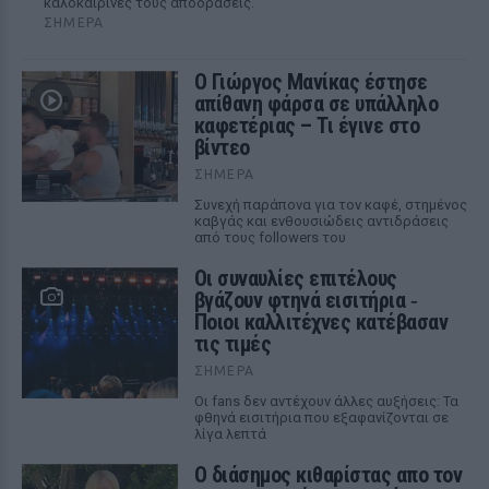
καλοκαιρινές τους αποδράσεις.
ΣΉΜΕΡΑ
Ο Γιώργος Μανίκας έστησε
απίθανη φάρσα σε υπάλληλο
καφετέριας – Τι έγινε στο
βίντεο
ΣΉΜΕΡΑ
Συνεχή παράπονα για τον καφέ, στημένος
καβγάς και ενθουσιώδεις αντιδράσεις
από τους followers του
Οι συναυλίες επιτέλους
βγάζουν φτηνά εισιτήρια ‑
Ποιοι καλλιτέχνες κατέβασαν
τις τιμές
ΣΉΜΕΡΑ
Οι fans δεν αντέχουν άλλες αυξήσεις: Τα
φθηνά εισιτήρια που εξαφανίζονται σε
λίγα λεπτά
Ο διάσημος κιθαρίστας απο τον