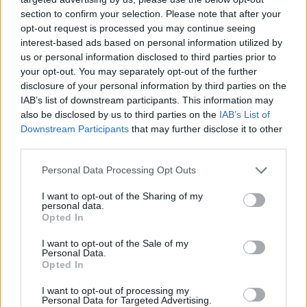
section to confirm your selection. Please note that after your
opt-out request is processed you may continue seeing
interest-based ads based on personal information utilized by
us or personal information disclosed to third parties prior to
your opt-out. You may separately opt-out of the further
disclosure of your personal information by third parties on the
IAB’s list of downstream participants. This information may
also be disclosed by us to third parties on the
IAB’s List of
Downstream Participants
that may further disclose it to other
Ακολουθήστε το E-Radio.gr στο
Google News
third parties.
και μάθετε πρώτοι
τα πιο hot νέα
.
Personal Data Processing Opt Outs
Διαβάστε περισσότερα θέματα για
Μόδα
,
I want to opt-out of the Sharing of my
Ομορφιά
,
Σχέσεις
και φυσικά
Celebrities
στο νέο
personal data.
Pink.gr
!
Opted In
I want to opt-out of the Sale of my
Ακολουθήστε το E-Radio.gr και στο Instagram
Personal Data.
Opted In
ΔΙΑΦΗΜΙΣΗ
I want to opt-out of processing my
Personal Data for Targeted Advertising.