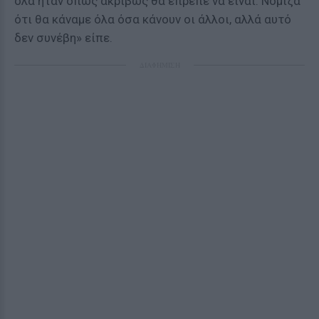
όλα ήταν όπως ακριβώς θα έπρεπε να είναι. Νόμιζα
ότι θα κάναμε όλα όσα κάνουν οι άλλοι, αλλά αυτό
δεν συνέβη» είπε.
ΔΙΑΦΗΜΙΣΗ