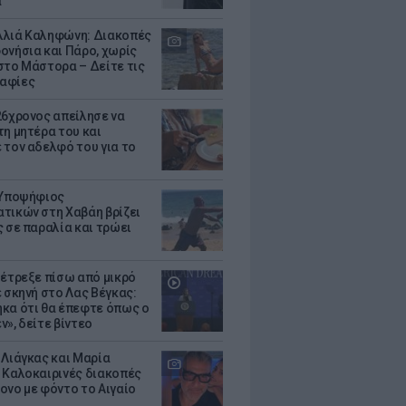
α
λιά Καληφώνη: Διακοπές
ονήσια και Πάρο, χωρίς
στο Μάστορα – Δείτε τις
αφίες
26χρονος απείλησε να
τη μητέρα του και
 τον αδελφό του για το
 Υποψήφιος
τικών στη Χαβάη βρίζει
ς σε παραλία και τρώει
 έτρεξε πίσω από μικρό
ε σκηνή στο Λας Βέγκας:
κα ότι θα έπεφτε όπως ο
ν», δείτε βίντεο
 Λιάγκας και Μαρία
 Καλοκαιρινές διακοπές
ονο με φόντο το Αιγαίο