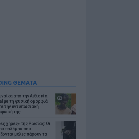
DING ΘΕΜΑΤΑ
υναίκα από την Αιθιοπία
ral με τη φυσική ομορφιά
ίτε την εντυπωσιακή
ρφωσή της
ρες χήρες» της Ρωσίας: Οι
ου πολέμου που
ζονται μόλις πάρουν τα