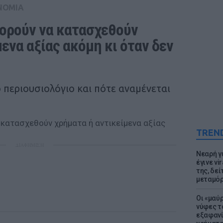
ΝΟΜΙΑ
ορούν να κατασχεθούν 
ενα αξίας ακόμη κι όταν δεν 
κό περιουσιολόγιο και πότε αναμένεται
TREN
ΔΙΑΦΗΜΙΣΗ
Νεαρή γ
έγινε vi
της, δε
μεταμό
Οι «μαύ
νύφες τ
εξαφανί