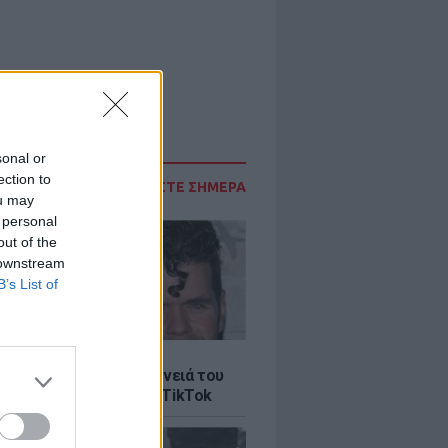
sonal or
ection to
ΔΙΑΒΑΣΤΕ ΣΗΜΕΡΑ
ou may
 personal
out of the
 downstream
B’s List of
LE
ίλτον: Τι λέει η οικογένειά του
 σοκαριστικό live στο TikTok