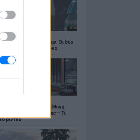
LE
ντάνα και Νικόλ Κίντμαν: Οι δύο
ου Χόλιγουντ στη Μύκονο
LE
γος Μανίκας έστησε απίθανη
σε υπάλληλο καφετέριας – Τι
το βίντεο