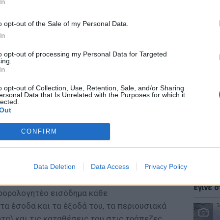
In
o opt-out of the Sale of my Personal Data.
In
to opt-out of processing my Personal Data for Targeted
ησης είναι η δημιουργία μιας τεράστιας
LIFESTY
ing.
Ζόε Σαλ
υσιακά στοιχεία 8,5 εκατ. φορολογουμένων
In
σταρ τ
ου θα περιλαμβάνει, κατοικίες, οικόπεδα,
o opt-out of Collection, Use, Retention, Sale, and/or Sharing
κίνητα και λοιπά οχήματα, σκάφη θαλάσσης
ersonal Data that Is Unrelated with the Purposes for which it
lected.
τικά ποσά που φυλάσσονται στα... στρώματα,
Out
ους χρυσού, μετοχές, ομόλογα, έντοκα
CONFIRM
ης μορφής επιχειρήσεις, εταιρικά μερίδια,
κ.λπ.
LIFESTY
Data Deletion
Data Access
Privacy Policy
περιουσιολογίου και την εφαρμογή των
Ο Γιώρ
φάρσα 
εφορία θα έχει τη δυνατότητα να
έγινε σ
 φορολογητέο εισόδημα κάθε
τα έσοδα και τα έξοδά του, τα περιουσιακά
ητα) και τις καταθέσεις του στις τράπεζες.