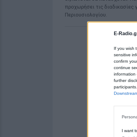
προχωρήσει τις διαδικασίες 
Περιουσιολογίου.
E-Radio.g
If you wish 
sensitive in
confirm you
continue se
information 
further disc
participants
Downstream 
Persona
I want t