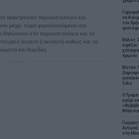
χρήματ
Γαρυφαλ
 το ηλεκτρονικό περιουσιολόγιο και
σε Κουφ
τον Χρή
αναν μέχρι τώρα φορολογούμενοι και
φωτογρ
να δηλώσουν στο περιουσιολόγιο και το
Βόλος: 
τοιχείο (κινητό ή ακίνητο) καθώς και τα
σφάξει 
ρώματα και θυρίδες.
χτύπησε
πρωινό
ΔΙΑΦΗΜΙΣΗ
Βίντεο:
Δημοκρα
γυναίκε
ξύλο
Ο Τραμπ
αγόρι σ
«Φοβήθη
Μπάιντε
Γιώργος
Αντωνά:
στη Μύκ