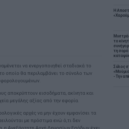
Η Αποστ
«Χαρούμ
Μυστράς
το κίνη
συνήγορ
τη σορό
καταψύ
ναμένεται να ενεργοποιηθεί σταδιακά το
Σάλος σ
«Μούμια
το οποίο θα περιλαμβάνει το σύνολο των
- Την α
 φορολογουμένων.
σους αποκρύπτουν εισοδήματα, ακίνητα και
εία μεγάλης αξίας από την εφορία.
ολογικές αρχές να μην έχουν εμφανίσει τα
ειλούνται με πρόστιμα ενώ ό,τι δεν
η, η Ανεξάρτητη Αρχή Δημοσίων Εσόδων έχει