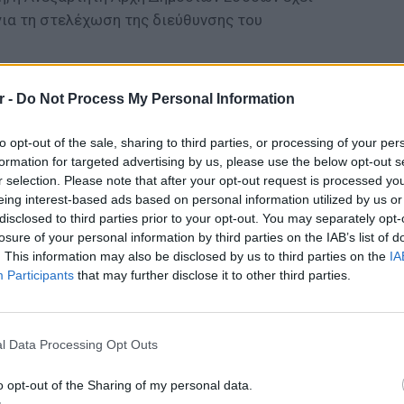
για τη στελέχωση της διεύθυνσης του
ΔΙΑΦΗΜΙΣΗ
r -
Do Not Process My Personal Information
to opt-out of the sale, sharing to third parties, or processing of your per
formation for targeted advertising by us, please use the below opt-out s
r selection. Please note that after your opt-out request is processed y
eing interest-based ads based on personal information utilized by us or
disclosed to third parties prior to your opt-out. You may separately opt-
losure of your personal information by third parties on the IAB’s list of
. This information may also be disclosed by us to third parties on the
IA
Participants
that may further disclose it to other third parties.
LIFESTY
Πέρεζ Χ
l Data Processing Opt Outs
μετά το
o opt-out of the Sharing of my personal data.