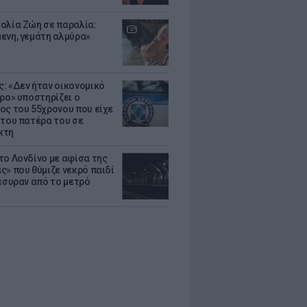
ολία Ζώη σε παραλία:
ενη, γεμάτη αλμύρα»
: «Δεν ήταν οικονομικό
τρο» υποστηρίζει ο
ος του 55χρονου που είχε
 του πατέρα του σε
κτη
το Λονδίνο με αφίσα της
ς» που θύμιζε νεκρό παιδί
πέσυραν από το μετρό