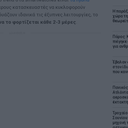
τερους κατασκευαστές να κυκλοφορούν
Η παράξ
υάζουν ιδανικά τις έξυπνες λειτουργίες, το
χώρα τη
θεωρείτ
να το φορτίζεται κάθε 2-3 μέρες
.
ΔΙΑΦΗΜΙΣΗ
Πάρος: 
πνίγηκε
για ανθ
Έβαλαν 
στον ίδι
που καν
Πανικός
Ατλάντα
αεροσκά
έκτακτη
Τροχαίο
Σουνίου
μηχανή 
αστυνομ