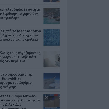
ενη ελευθερία: Σε αυτή τη
ς Ευρώπης, το γuμνό δεν
αι πρόκληση
Κλειστό το beach bar όπου
 ο 4χρονος – Δικογραφία
ρωποκτονία από αμέλεια
όλους τους εργαζόμενους
ο χώρο και συνέβη κάτι
είς δεν περίμενε
 στο αεροδρόμιο της
: Εκκενώθηκε
φος με τσουλήθρες
ς ανάγκης
 στη λεωφόρο Αθηνών-
: Αναστροφή ΙΧ συνέτριψε
της ΔΙΑΣ - Δύο
ικοί τραυματίες