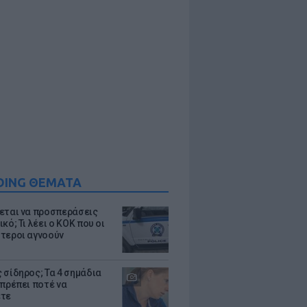
DING ΘΕΜΑΤΑ
εται να προσπεράσεις
κό; Τι λέει ο ΚΟΚ που οι
τεροι αγνοούν
 σίδηρος; Τα 4 σημάδια
 πρέπει ποτέ να
ετε