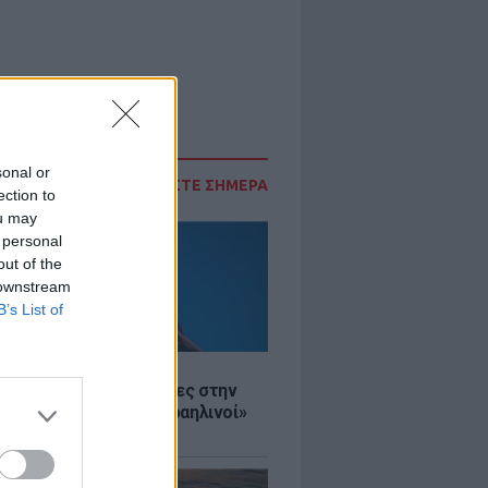
sonal or
ΔΙΑΒΑΣΤΕ ΣΗΜΕΡΑ
ection to
ou may
 personal
out of the
 downstream
B’s List of
Σ
ινό ΥΠΕΞ προς τουρίστες στην
 «Κρύψτε ότι είστε Ισραηλινοί»
διαδηλώσεων