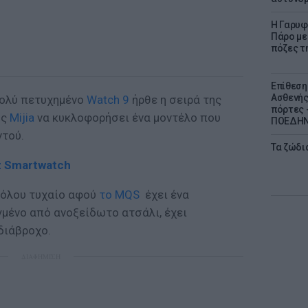
Η Γαρυφ
Πάρο με 
πόζες τ
Επίθεση
Ασθενής
πολύ πετυχημένο
Watch 9
ήρθε η σειρά της
πόρτες -
ης
Mijia
να κυκλοφορήσει ένα μοντέλο που
ΠΟΕΔΗΝ 
ντού.
Τα ζώδια
tz Smartwatch
αθόλου τυχαίο αφού
το MQS
έχει ένα
γμένο από ανοξείδωτο ατσάλι, έχει
αδιάβροχο.
ΔΙΑΦΗΜΙΣΗ