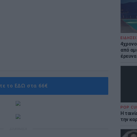
ΕΙΔΗΣΕΙ
4χρονο
από αμέ
έρευνα
τε το ΕΔΩ στα 66€
POP CU
Η ταιν
την καρ
ΔΙΑΦΗΜΙΣΗ