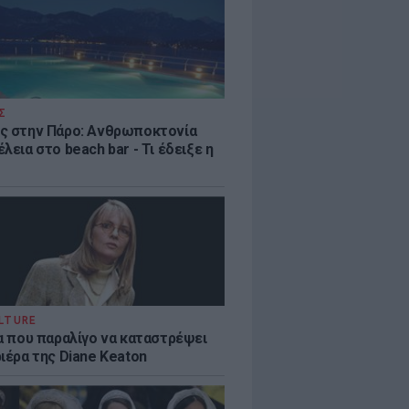
Σ
ς στην Πάρο: Ανθρωποκτονία
λεια στο beach bar - Τι έδειξε η
LTURE
ία που παραλίγο να καταστρέψει
ιέρα της Diane Keaton