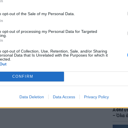
In
ρα με τον ένα δείκτη τα βήματα που κάνουμε
o opt-out of the Sale of my Personal Data.
 μέσω Bluetooth με το κινητό σας μέσω της
In
ρακολουθείτε όλες τις ενδείξεις ύπνου,
ει ειδοποίηση κλήσεων και μηνυμάτων.
to opt-out of processing my Personal Data for Targeted
LIFESTY
ing.
Ιωάννα
In
h
έχει
μπαταρία που προσφέρει αυτονομία
στο νο
αθέτει τεχνολογία για χαμηλή ενεργειακή
αντιβι
o opt-out of Collection, Use, Retention, Sale, and/or Sharing
ersonal Data that Is Unrelated with the Purposes for which it
ε τρία χρώματα: μαύρο, μπλε, γκρι.
lected.
Out
ΔΙΑΦΗΜΙΣΗ
CONFIRM
Data Deletion
Data Access
Privacy Policy
ΕΙΔΗΣΕΙ
Τουρισ
ΑΦΜ υπ
– Όλα 