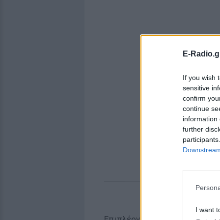
E-Radio.g
If you wish 
sensitive in
confirm you
continue se
information 
further disc
participants
Downstream 
Persona
I want t
Επιπλέον διαθέτει αισθητήρα