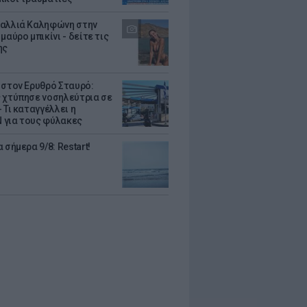
αλλιά Καληφώνη στην
μαύρο μπικίνι - δείτε τις
ης
 στον Ερυθρό Σταυρό:
 χτύπησε νοσηλεύτρια σε
 Τι καταγγέλλει η
για τους φύλακες
 σήμερα 9/8: Restart!