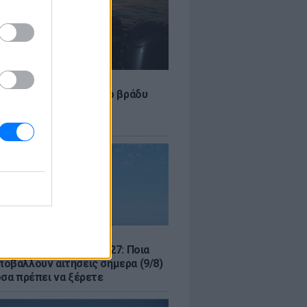
LE
 Τούνη: «Έβγαλα όλο το βράδυ
σοκομείο με ορούς και
ώσεις»
Σ
μός για Όλους 2026-2027: Ποια
οβάλλουν αιτήσεις σήμερα (9/8)
όσα πρέπει να ξέρετε