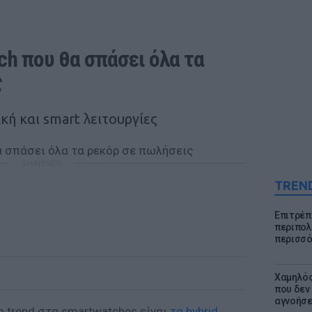
ch που θα σπάσει όλα τα 
 
κή και smart λειτουργίες
ΔΙΑΦΗΜΙΣΗ
TREN
Επιτρέπ
περιπολι
περισσό
Χαμηλός
που δεν
αγνοήσ
ο trend στα smartwatches είναι
τα hybrid