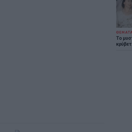
ΘΕΜΑΤ
Το μυσ
κρύβετ