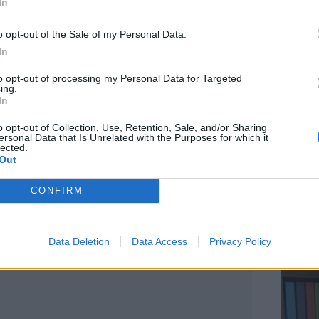
In
o opt-out of the Sale of my Personal Data.
In
athrowAirport)
January 8, 2019
ΕΥ ΖΗΝ
to opt-out of processing my Personal Data for Targeted
Ελληνικ
ου παραμένουν καθηλωμένα στο έδαφος,
ing.
scramb
In
 υποχρεωθεί να κάνουν κύκλους πάνω από το
νου, όπως φαίνεται και στο οπτικό από
o opt-out of Collection, Use, Retention, Sale, and/or Sharing
ersonal Data that Is Unrelated with the Purposes for which it
lected.
Out
CONFIRM
ΚΕΡΔΙΣ
Καλοκα
Data Deletion
Data Access
Privacy Policy
τα μεγ
ΔΙΑΦΗΜΙΣΗ