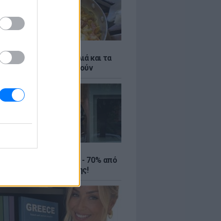
ό γιαούρτι: Μία κουταλιά και τα
led eggs θα απογειωθούν
ΤΕ
ιρινές εκπτώσεις έως - 70% από
αλύτερα eshops ένδυσης!