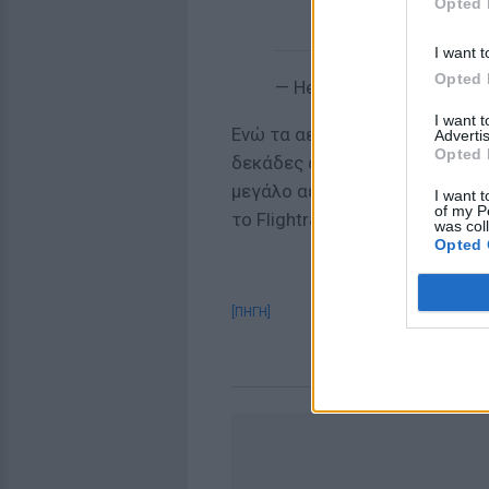
Opted 
I want t
Opted 
— Heathrow Airport (@He
I want 
Ενώ τα αεροσκάφη στο Χίθρο
Advertis
Opted 
δεκάδες άλλες πτήσεις έχουν
μεγάλο αεροδρόμιο του Λονδί
I want t
of my P
το Flightradar24.com.
was col
Opted 
[ΠΗΓΗ]