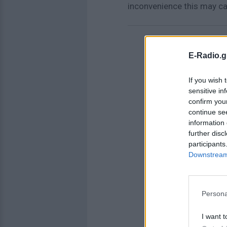
inconvenience this may c
E-Radio.g
If you wish 
sensitive in
confirm you
continue se
information 
further disc
participants
Downstream 
Persona
I want t