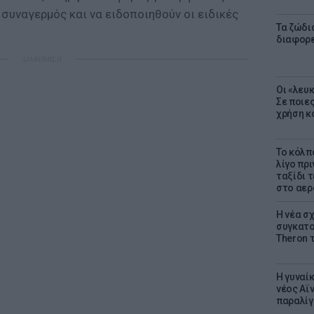
 συναγερμός και να ειδοποιηθούν οι ειδικές
Τα ζώδια
διαφορ
ΔΙΑΦΗΜΙΣΗ
Οι «λευ
Σε ποιε
χρήση κ
Το κόλπ
λίγο πρι
ταξίδι 
στο αερ
Η νέα σχ
συγκατοί
Theron 
Η γυναί
νέος Αϊν
παραλίγο