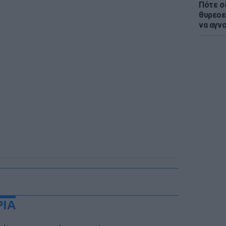
Πότε σ
θυρεοε
να αγν
ΡΙΑ