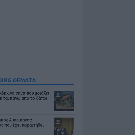
DING ΘΕΜΑΤΑ
κόκκινο σπίτι που μοιάζει
είται πάνω από το Κάπρι
ικός Αμερικανός
ς που έχει παραιτηθεί