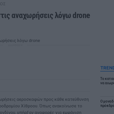
ΟΣ
τις αναχωρήσεις λόγω drone
ΔΙΑΦΗΜΙΣΗ
TREN
Το κατα
να αιωρ
ωρήσεις αεροσκαφών προς κάθε κατεύθυνση
Ο μοναδ
ροδρομίου Χίθροου. Όπως ανακοίνωσε το
πρόεδρο
ονδίνου, υπήρξαν αναφορές για εμφάνιση