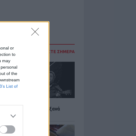
sonal or
ΔΙΑΒΑΣΤΕ ΣΗΜΕΡΑ
ection to
ou may
 personal
out of the
 downstream
B’s List of
LTURE
it wonders που έγιναν ξανά
οι από… ατύχημα