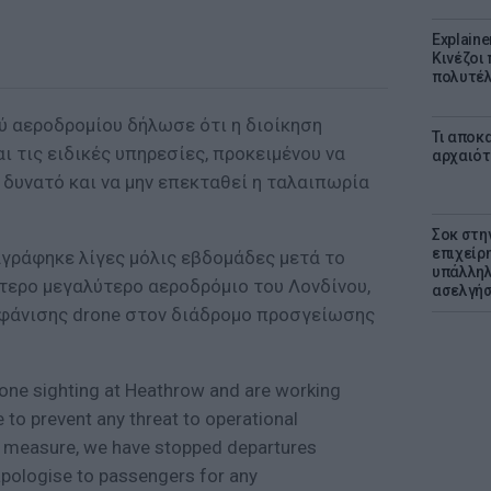
Explaine
Κινέζοι
πολυτέλ
 αεροδρομίου δήλωσε ότι η διοίκηση
Τι αποκ
ι τις ειδικές υπηρεσίες, προκειμένου να
αρχαιότ
δυνατό και να μην επεκταθεί η ταλαιπωρία
Σοκ στη
επιχείρ
αγράφηκε λίγες μόλις εβδομάδες μετά το
υπάλληλ
τερο μεγαλύτερο αεροδρόμιο του Λονδίνου,
ασελγήσ
μφάνισης drone στον διάδρομο προσγείωσης
one sighting at Heathrow and are working
e to prevent any threat to operational
y measure, we have stopped departures
apologise to passengers for any