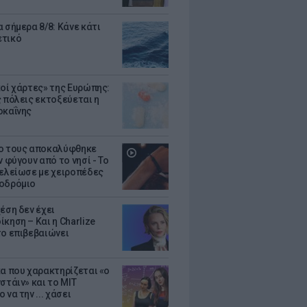
 σήμερα 8/8: Κάνε κάτι
ετικό
κοί χάρτες» της Ευρώπης:
ς πόλεις εκτοξεύεται η
οκαΐνης
ο τους αποκαλύφθηκε
ν φύγουν από το νησί - Το
τελείωσε με χειροπέδες
οδρόμιο
έση δεν έχει
κηση – Και η Charlize
το επιβεβαιώνει
κα που χαρακτηρίζεται «ο
στάιν» και το MIT
 να την ... χάσει