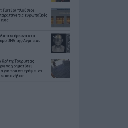
r: Γιατί οι πλούσιοι
 παρατάνε τις ευρωπαϊκές
ειες
αλύπτει έρευνα στο
ερο DNA της Αιγύπτου
ν Κρήτη: Τουρίστας
ησε να χρηματίσει
ο για του επιτρέψει να
ει σε ανήλικη