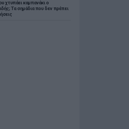
ου χτυπάει καμπανάκι ο
ιδής; Τα σημάδια που δεν πρέπει
οήσεις