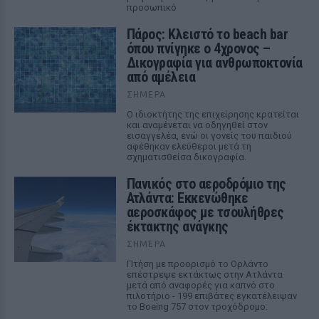
προσωπικό
Πάρος: Κλειστό το beach bar
όπου πνίγηκε ο 4χρονος –
Δικογραφία για ανθρωποκτονία
από αμέλεια
ΣΉΜΕΡΑ
Ο ιδιοκτήτης της επιχείρησης κρατείται
και αναμένεται να οδηγηθεί στον
εισαγγελέα, ενώ οι γονείς του παιδιού
αφέθηκαν ελεύθεροι μετά τη
σχηματισθείσα δικογραφία.
Πανικός στο αεροδρόμιο της
Ατλάντα: Εκκενώθηκε
αεροσκάφος με τσουλήθρες
έκτακτης ανάγκης
ΣΉΜΕΡΑ
Πτήση με προορισμό το Ορλάντο
επέστρεψε εκτάκτως στην Ατλάντα
μετά από αναφορές για καπνό στο
πιλοτήριο - 199 επιβάτες εγκατέλειψαν
το Boeing 757 στον τροχόδρομο.