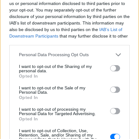
Νέα λεωφόρος στον Βοτανικό:
us or personal information disclosed to third parties prior to
Πόσες λωρίδες θα έχει και
your opt-out. You may separately opt-out of the further
πότε παραδίδεται
disclosure of your personal information by third parties on the
IAB’s list of downstream participants. This information may
ΣΉΜΕΡΑ
also be disclosed by us to third parties on the
IAB’s List of
Η Λεωφόρος Προφήτη Δανιήλ, που
Downstream Participants
that may further disclose it to other
κατασκευάζεται στο πλαίσιο της Διπλής
Ανάπλασης, αποτελεί μέρος ενός νέου
third parties.
οδικού δικτύου 8 χιλιομέτρων και
συνδέεται άμεσα με το νέο γήπεδο του
Personal Data Processing Opt Outs
Παναθηναϊκού.
Ισραηλινό ΥΠΕΞ προς τουρίστες
I want to opt-out of the Sharing of my
personal data.
στην Ελλάδα: «Κρύψτε ότι
Opted In
είστε Ισραηλινοί» λόγω
διαδηλώσεων
I want to opt-out of the Sale of my
Personal Data.
ΣΉΜΕΡΑ
Opted In
Ταξιδιωτική προειδοποίηση εξέδωσε το
ισραηλινό υπουργείο Εξωτερικών ενόψει
I want to opt-out of processing my
της «ημέρας οργής» φιλοπαλαιστινιακών
Personal Data for Targeted Advertising.
οργανώσεων σε 36 σημεία της χώρας.
Opted In
I want to opt-out of Collection, Use,
Retention, Sale, and/or Sharing of my