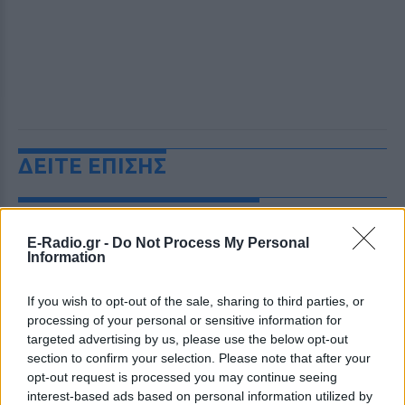
ΔΕΙΤΕ ΕΠΙΣΗΣ
ΣΤΗΝ ΙΔΙΑ ΚΑΤΗΓΟΡΙΑ
E-Radio.gr -
Do Not Process My Personal
Ελικόπτερο προσγειώθηκε στο
Information
Σαρακήνικο για να κάνουν
μπάνιο οι επιβάτες του
If you wish to opt-out of the sale, sharing to third parties, or
ΣΉΜΕΡΑ
processing of your personal or sensitive information for
targeted advertising by us, please use the below opt-out
Ο επιχειρηματίας από τη Μήλο που
κατέγραψε το περιστατικό μίλησε στον
section to confirm your selection. Please note that after your
ΣΚΑΪ και περιέγραψε τι είδε στην
opt-out request is processed you may continue seeing
παραλία
interest-based ads based on personal information utilized by