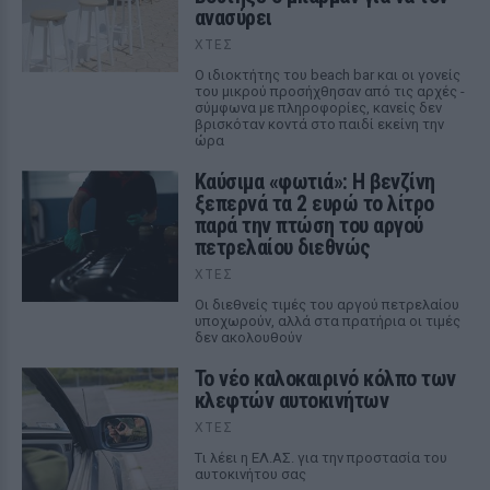
ανασύρει
ΧΤΕΣ
Ο ιδιοκτήτης του beach bar και οι γονείς
του μικρού προσήχθησαν από τις αρχές -
σύμφωνα με πληροφορίες, κανείς δεν
βρισκόταν κοντά στο παιδί εκείνη την
ώρα
Καύσιμα «φωτιά»: Η βενζίνη
ξεπερνά τα 2 ευρώ το λίτρο
παρά την πτώση του αργού
πετρελαίου διεθνώς
ΧΤΕΣ
Οι διεθνείς τιμές του αργού πετρελαίου
υποχωρούν, αλλά στα πρατήρια οι τιμές
δεν ακολουθούν
Το νέο καλοκαιρινό κόλπο των
κλεφτών αυτοκινήτων
ΧΤΕΣ
Tι λέει η ΕΛ.ΑΣ. για την προστασία του
αυτοκινήτου σας