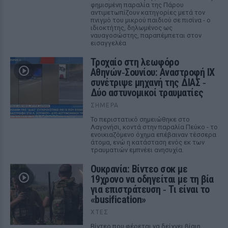
φημισμένη παραλία της Πάρου
αντιμετωπίζουν κατηγορίες μετά τον
πνιγμό του μικρού παιδιού σε πισίνα - ο
ιδιοκτήτης, δηλωμένος ως
ναυαγοσώστης, παραπέμπεται στον
εισαγγελέα
Τροχαίο στη λεωφόρο
Αθηνών‑Σουνίου: Αναστροφή ΙΧ
συνέτριψε μηχανή της ΔΙΑΣ ‑
Δύο αστυνομικοί τραυματίες
ΣΉΜΕΡΑ
Το περιστατικό σημειώθηκε στο
Λαγονήσι, κοντά στην παραλία Πεύκο - το
ενοικιαζόμενο όχημα επέβαιναν τέσσερα
άτομα, ενώ η κατάσταση ενός εκ των
τραυματιών εμπνέει ανησυχία.
Ουκρανία: Βίντεο σοκ με
19χρονο να οδηγείται με τη βία
για επιστράτευση ‑ Τι είναι το
«busification»
ΧΤΕΣ
Βίντεο που φέρεται να δείχνει βίαιη