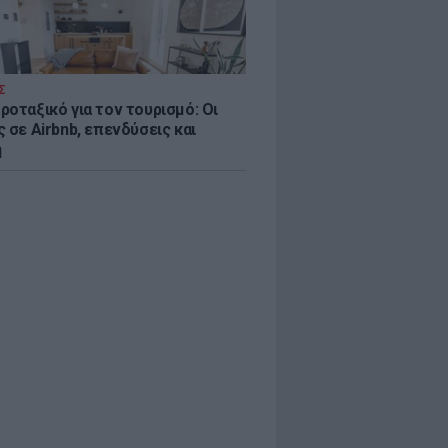
Σ
ροταξικό για τον τουρισμό: Οι
 σε Airbnb, επενδύσεις και
η