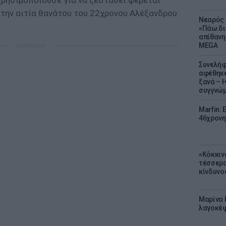
χρησιμοποιούσε για να ζεσταθεί φέρεται
 την αιτία θανάτου του 22χρονου Αλέξανδρου
Νεαρός 
«Πάω δι
απίθανη
MEGA
ΔΙΑΦΗΜΙΣΗ
Συνελήφ
αφέθηκε
ξανά – 
συγγνώ
Marfin: 
46χρονη
«Κόκκιν
τέσσερα
κίνδυνο
Μαρίνα 
λαγοκέφ