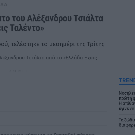
ΑΔΑ
το του Αλέξανδρου Τσιάλτα 
εις Ταλέντο»
ού, τελέστηκε το μεσημέρι της Τρίτης
ΔΙΑΦΗΜΙΣΗ
TREN
Νοσηλεύ
πρώτη φ
Η απίθα
έγινε vir
Τα ζώδια
διαφορ