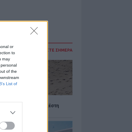
sonal or
ΔΙΑΒΑΣΤΕ ΣΗΜΕΡΑ
ection to
ou may
 personal
out of the
 downstream
B’s List of
Σ
 Πού θα «χτυπήσει» η ζέστη