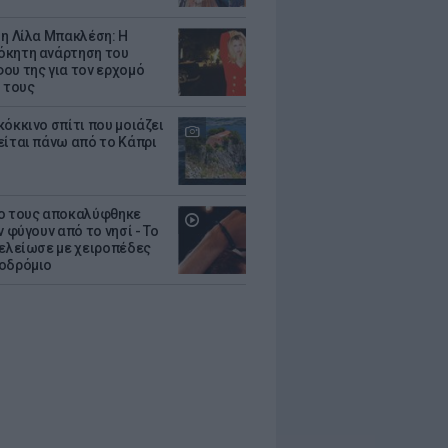
 η Λίλα Μπακλέση: Η
κητη ανάρτηση του
ου της για τον ερχομό
υ τους
κόκκινο σπίτι που μοιάζει
είται πάνω από το Κάπρι
ο τους αποκαλύφθηκε
ν φύγουν από το νησί - Το
τελείωσε με χειροπέδες
οδρόμιο