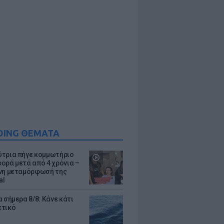
DING ΘΕΜΑΤΑ
τρια πήγε κομμωτήριο
ορά μετά από 4 χρόνια –
νη μεταμόρφωσή της
al
 σήμερα 8/8: Κάνε κάτι
ετικό