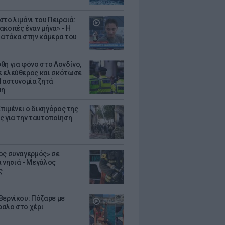
στο λιμάνι του Πειραιά:
ακοπές έναν μήνα» - Η
 ατάκα στην κάμερα του
θη για φόνο στο Λονδίνο,
 ελεύθερος και σκότωσε
Η αστυνομία ζητά
μη
Επιμένει ο δικηγόρος της
ς για την ταυτοποίηση
ος συναγερμός» σε
 νησιά - Μεγάλος
ς
Βερνίκου: Πόζαρε με
αλο στο χέρι