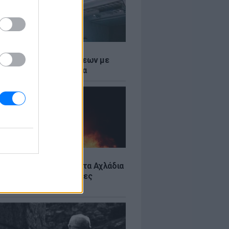
Σ
τος: Ρεκόρ Αναχωρήσεων με
Ταξιδιώτες στα Λιμάνια
Σ
: Υπό έλεγχο η φωτιά στα Αχλάδια
ιφυλακή η Κρήτη για νέες
ιές