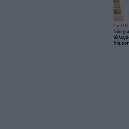
ΕΙΔΗΣΕΙ
Νέο χω
αλλαγές
δόμησ