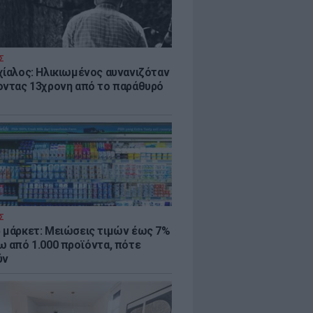
Σ
χίαλος: Ηλικιωμένος αυνανιζόταν
οντας 13χρονη από το παράθυρό
Σ
 μάρκετ: Μειώσεις τιμών έως 7%
ω από 1.000 προϊόντα, πότε
ύν