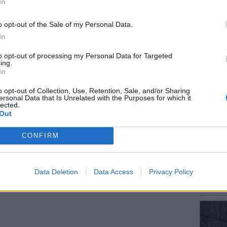
In
o opt-out of the Sale of my Personal Data.
In
ΕΙΔΗΣΕΙ
to opt-out of processing my Personal Data for Targeted
Αύγουσ
ing.
56.000 
In
o opt-out of Collection, Use, Retention, Sale, and/or Sharing
ersonal Data that Is Unrelated with the Purposes for which it
lected.
Αλέξανδρου που διαμένουν μόνιμα στον
Out
έρεται να προσανατολίζονται σε όλες
 ρίξουν άπλετο φως στον τρόπο και τα αίτια
CONFIRM
ΕΙΔΗΣΕΙ
Σητεία
ου άτυχου νεαρού, τελέστηκε το μεσημέρι
Data Deletion
Data Access
Privacy Policy
– Σε επ
ερη πατρίδα του, στο Καρπενήσι.
πυρκαγ