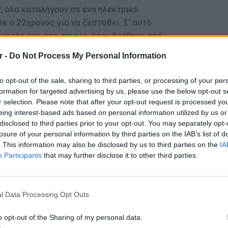
r, όλα καταλήγουν σε ένα ηλεκτρικό
 ο 22χρονος για να ζεσταθεί. Σ’ αυτό
ματός του στο σημείο, όταν βρέθηκε από
 έσπευσαν στο σημείο. Μάλιστα, εικάζεται
r -
Do Not Process My Personal Information
ην ηλεκτροπληξία από το βράδυ της
to opt-out of the sale, sharing to third parties, or processing of your per
formation for targeted advertising by us, please use the below opt-out s
ΔΙΑΦΗΜΙΣΗ
r selection. Please note that after your opt-out request is processed y
eing interest-based ads based on personal information utilized by us or
disclosed to third parties prior to your opt-out. You may separately opt-
losure of your personal information by third parties on the IAB’s list of
. This information may also be disclosed by us to third parties on the
IA
Participants
that may further disclose it to other third parties.
ΕΙΔΗΣΕΙ
Καιρός:
σήμερα
l Data Processing Opt Outs
o opt-out of the Sharing of my personal data.