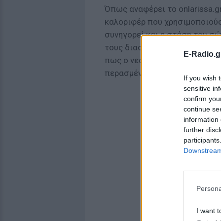
Όπως αναφέρει το onlarissa.g
καλοριφέρ που χρησιμοποιούσε
συνηγορεί και η στάση του σώ
τους διασώστες του ΕΚΑΒ που
E-Radio.g
πως ο νεαρός είχε υποστεί τ
περασμένης Πέμπτης.
If you wish 
sensitive in
confirm you
continue se
information 
further disc
participants
Downstream 
Persona
I want t