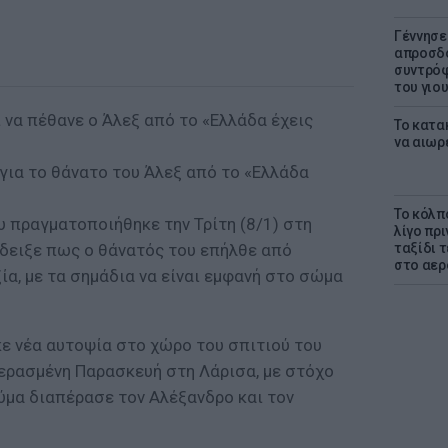
Γέννησε
απροσδό
συντρόφ
του γιο
 να πέθανε ο Άλεξ από το «Ελλάδα έχεις
Το κατα
να αιωρ
για το θάνατο του Άλεξ από το «Ελλάδα
Το κόλπ
υ πραγματοποιήθηκε την Τρίτη (8/1) στη
λίγο πρι
έδειξε πως ο θάνατός του επήλθε από
ταξίδι 
στο αερ
α, με τα σημάδια να είναι εμφανή στο σώμα
κε νέα αυτοψία στο χώρο του σπιτιού του
ερασμένη Παρασκευή στη Λάρισα, με στόχο
ύμα διαπέρασε τον Αλέξανδρο και τον