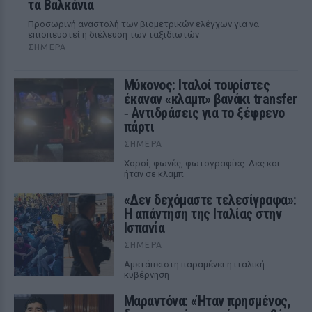
τα Βαλκάνια
Προσωρινή αναστολή των βιομετρικών ελέγχων για να
επισπευστεί η διέλευση των ταξιδιωτών
ΣΉΜΕΡΑ
Μύκονος: Ιταλοί τουρίστες
έκαναν «κλαμπ» βανάκι transfer
‑ Αντιδράσεις για το ξέφρενο
πάρτι
ΣΉΜΕΡΑ
Χοροί, φωνές, φωτογραφίες: Λες και
ήταν σε κλαμπ
«Δεν δεχόμαστε τελεσίγραφα»:
Η απάντηση της Ιταλίας στην
Ισπανία
ΣΉΜΕΡΑ
Αμετάπειστη παραμένει η ιταλική
κυβέρνηση
Μαραντόνα: «Ήταν πρησμένος,