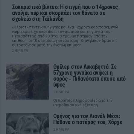
Σοκαριστικό βίντεο: Η στιγμή που ο 14χρονος
ανοίγει πυρ και σκορπάει τον θάνατο σε
σχολείο στη Ταϊλάνδη
«Θέρισε» πέντε καθηγητές και ένα 12χρονο κοριτσάκι, ενώ
νωρίτερα είχε σκοτώσει τον παππού και τη γιαγιά του -
Περισσότερα από 20 άτομα τραυματίστηκαν από την
επίθεση, οι 10 σε κρίσιμη κατάσταση - Ο ανήλικος δράστης
αυτοκτόνησε μετά την ένοπλη επίθεση
ΣΉΜΕΡΑ
Θρίλερ στον Λυκαβηττό: Σε
57χρονη γυναίκα ανήκει η
σορός ‑ Πιθανότατα έπεσε από
ύψος
ΣΉΜΕΡΑ
Οι πρώτες πληροφορίες από την
ιατροδικαστική εξέταση
Θρήνος για τον Λιονέλ Μέσι:
Πέθανε ο πατέρας του, Χόρχε
ΣΉΜΕΡΑ