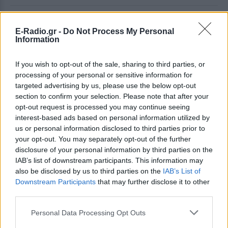
ΔΕΙΤΕ ΕΠΙΣΗΣ
E-Radio.gr -
Do Not Process My Personal
Information
ΣΤΗΝ ΙΔΙΑ ΚΑΤΗΓΟΡΙΑ
If you wish to opt-out of the sale, sharing to third parties, or
Πώς η Πυροσβεστική διέσωσε
processing of your personal or sensitive information for
πολίτες στη μεγάλη φωτιά της
targeted advertising by us, please use the below opt-out
Αττικοβοιωτίας ‑
section to confirm your selection. Please note that after your
Συγκλονιστικά βίντεο
opt-out request is processed you may continue seeing
interest-based ads based on personal information utilized by
ΣΉΜΕΡΑ
us or personal information disclosed to third parties prior to
Συγκλονιστικά πλάνα και εικόνες
your opt-out. You may separately opt-out of the further
έρχονται στο φως της δημοσιότητας
από τη μεγάλη φωτιά που ξέσπασε στις
disclosure of your personal information by third parties on the
31 Ιουλίου στον Αγιο Βασίλειο, στον
IAB’s list of downstream participants. This information may
Κιθαιρώνα Βοιωτίας και έφτασε μέχρι το
also be disclosed by us to third parties on the
IAB’s List of
Πόρτο Γερμενό - Ο διττός ρόλος της
Πυροσβεστικής
Downstream Participants
that may further disclose it to other
third parties.
Για αμύθητο συμβόλαιο του
Σαλάχ γράφουν στην Τουρκία:
Personal Data Processing Opt Outs
Προβλέπονται έξοδα για