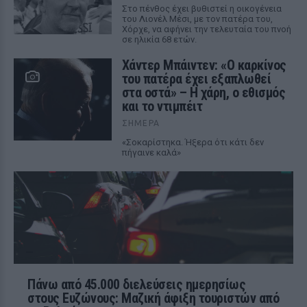
Στο πένθος έχει βυθιστεί η οικογένεια
του Λιονέλ Μέσι, με τον πατέρα του,
Χόρχε, να αφήνει την τελευταία του πνοή
σε ηλικία 68 ετών.
Χάντερ Μπάιντεν: «Ο καρκίνος
του πατέρα έχει εξαπλωθεί
στα οστά» – Η χάρη, ο εθισμός
και το ντιμπέιτ
ΣΉΜΕΡΑ
«Σοκαρίστηκα. Ήξερα ότι κάτι δεν
πήγαινε καλά»
Πάνω από 45.000 διελεύσεις ημερησίως
στους Ευζώνους: Μαζική άφιξη τουριστών από