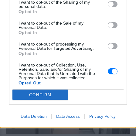
κομμωτήρια και... χαρτί υγείας
I want to opt-out of the Sharing of my
personal data.
ΣΉΜΕΡΑ
Opted In
Οι Τούρκοί αναφέρουν τα οικονομικά
δεδομένα της μεταγραφής του Αιγύπτιου
I want to opt-out of the Sale of my
σταρ στην Τραμπζονσπόρ και τα νούμερα
Personal Data.
που βγάζουν, προκαλούν ίλιγγο
Opted In
Καιρός «hot – dry – windy» τις
I want to opt-out of processing my
επόμενες 48 ώρες: Αυξημένος
Personal Data for Targeted Advertising.
ο κίνδυνος φωτιάς, συναγερμός
Opted In
σε 6 περιφέρειες
I want to opt-out of Collection, Use,
ΣΉΜΕΡΑ
Retention, Sale, and/or Sharing of my
Personal Data that Is Unrelated with the
Το επόμενο 48ωρο, επομένως, απαιτεί
Purposes for which it was collected.
αυξημένη προσοχή, καθώς οι υψηλές
Opted Out
θερμοκρασίες, η ξηρασία και οι ισχυροί
άνεμοι δημιουργούν ένα περιβάλλον
ιδιαίτερα ευνοϊκό για την ταχεία
CONFIRM
εξάπλωση μιας πυρκαγιάς
Data Deletion
Data Access
Privacy Policy