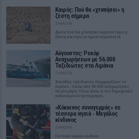
Καιρός: Πού θα «χτυπήσει» η
ζέστη σήμερα
ΣΉΜΕΡΑ
Δείτε πού θα χτυπήσει περισσότερο η
ζέστη και πώς να προετοιμαστείτε
Αύγουστος: Ρεκόρ
Αναχωρήσεων με 56.000
Ταξιδιώτες στα Λιμάνια
ΣΉΜΕΡΑ
Χιλιάδες ταξιδιώτες πλημμυρίζουν τα
λιμάνια - πάνω από 56.000 αναχωρήσεις
σε μία μέρα. Ποιοι είναι οι πιο δημοφιλείς
καλοκαιρινοί προορισμοί;
«Κόκκινος συναγερμός» σε
τέσσερα νησιά ‑ Μεγάλος
κίνδυνος
ΣΉΜΕΡΑ
Για πολύ υψηλό κίνδυνο